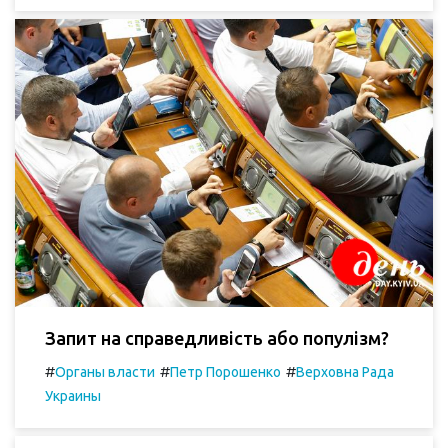
Запит на справедливість або популізм?
#
#
#
Органы власти
Петр Порошенко
Верховна Рада
Украины