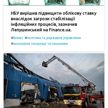
НБУ вирішив підвищити облікову ставку
внаслідок загрози стабілізації
інфляційних процесів, зазначив
Лепушинський на Finance.ua.
#
#
Бізнес
політика та державне управління
#
економічні тенденції та показники