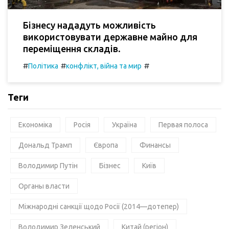
Бізнесу нададуть можливість
використовувати державне майно для
переміщення складів.
#
#
#
Політика
конфлікт, війна та мир
Теги
Економіка
Росія
Україна
Первая полоса
Дональд Трамп
Європа
Финансы
Володимир Путін
Бізнес
Київ
Органы власти
Міжнародні санкції щодо Росії (2014—дотепер)
Володимир Зеленський
Китай (регіон)