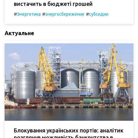
вистачить в бюджеті грошей
#
#
#
Энергетика
энергосбережение
субсидии
Актуальне
Блокування українських портів: аналітик
розглянув можливість банкрутства в