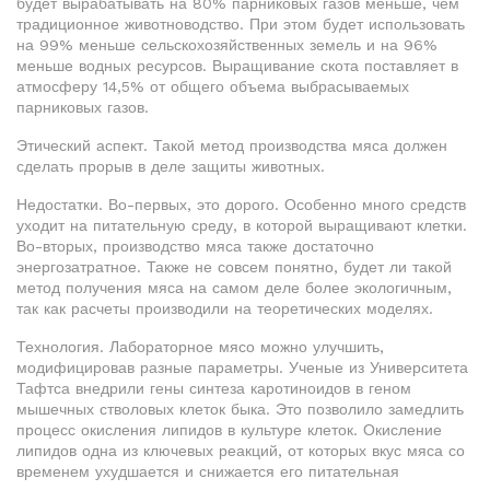
будет вырабатывать на 80% парниковых газов меньше, чем
традиционное животноводство. При этом будет использовать
на 99% меньше сельскохозяйственных земель и на 96%
меньше водных ресурсов. Выращивание скота поставляет в
атмосферу 14,5% от общего объема выбрасываемых
парниковых газов.
Этический аспект. Такой метод производства мяса должен
сделать прорыв в деле защиты животных.
Недостатки. Во-первых, это дорого. Особенно много средств
уходит на питательную среду, в которой выращивают клетки.
Во-вторых, производство мяса также достаточно
энергозатратное. Также не совсем понятно, будет ли такой
метод получения мяса на самом деле более экологичным,
так как расчеты производили на теоретических моделях.
Технология. Лабораторное мясо можно улучшить,
модифицировав разные параметры. Ученые из Университета
Тафтса внедрили гены синтеза каротиноидов в геном
мышечных стволовых клеток быка. Это позволило замедлить
процесс окисления липидов в культуре клеток. Окисление
липидов одна из ключевых реакций, от которых вкус мяса со
временем ухудшается и снижается его питательная