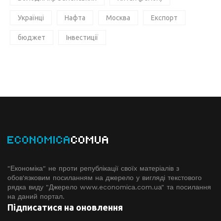
Українці
Нафта
Москва
Експорт
бюджет
Інвестиції
ECONOMICA
COMUA
"Економіка" не проти републікації своїх матеріалів з
обов'язковим посиланням на джерело у вигляді текстового
рядка виду "Джерело www.economiсa.com.ua" та посилання
на даний портал.
Підписатися на оновлення