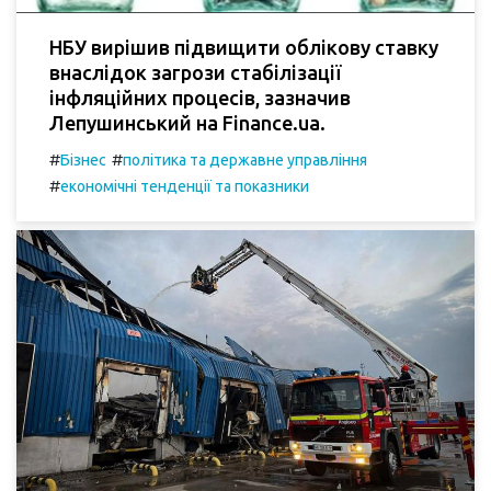
НБУ вирішив підвищити облікову ставку
внаслідок загрози стабілізації
інфляційних процесів, зазначив
Лепушинський на Finance.ua.
#
#
Бізнес
політика та державне управління
#
економічні тенденції та показники