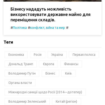
Бізнесу нададуть можливість
використовувати державне майно для
переміщення складів.
#
#
#
Політика
конфлікт, війна та мир
Теги
Економіка
Росія
Україна
Первая полоса
Дональд Трамп
Європа
Финансы
Володимир Путін
Бізнес
Київ
Органы власти
Міжнародні санкції щодо Росії (2014—дотепер)
Володимир Зеленський
Китай (регіон)