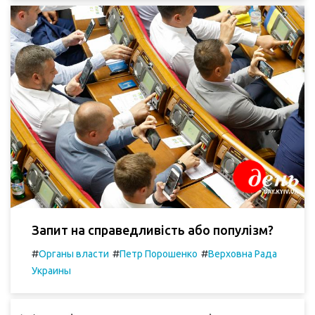
Запит на справедливість або популізм?
#
#
#
Органы власти
Петр Порошенко
Верховна Рада
Украины