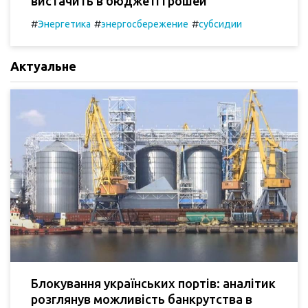
вистачить в бюджеті грошей
#
#
#
Энергетика
энергосбережение
субсидии
Актуальне
Блокування українських портів: аналітик
розглянув можливість банкрутства в