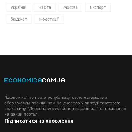
Українці
Нафта
Москва
Експорт
бюджет
Інвестиції
ECONOMICA
COMUA
"Економіка" не проти републікації своїх матеріалів з
обов'язковим посиланням на джерело у вигляді текстового
рядка виду "Джерело www.economiсa.com.ua" та посилання
на даний портал.
Підписатися на оновлення