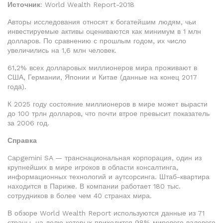
Источник
: World Wealth Report-2018
Авторы исследования относят к богатейшим людям, чьи
инвестируемые активы оцениваются как минимум в 1 млн
долларов. По сравнению с прошлым годом, их число
увеличились на 1,6 млн человек.
61,2% всех долларовых миллионеров мира проживают в
США, Германии, Японии и Китае (данные на конец 2017
года).
К 2025 году состояние миллионеров в мире может вырасти
до 100 трлн долларов, что почти втрое превысит показатель
за 2006 год.
Справка
Capgemini SA — транснациональная корпорация, один из
крупнейших в мире игроков в области консалтинга,
информационных технологий и аутсорсинга. Штаб-квартира
находится в Париже. В компании работает 180 тыс.
сотрудников в более чем 40 странах мира.
В обзоре World Wealth Report используются данные из 71
страны, на долю которых приходится 98% мирового валового