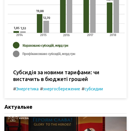
Субсидія за новими тарифами: чи
вистачить в бюджеті грошей
#
#
#
Энергетика
энергосбережение
субсидии
Актуальне