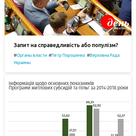
Запит на справедливість або популізм?
#
#
#
Органы власти
Петр Порошенко
Верховна Рада
Украины