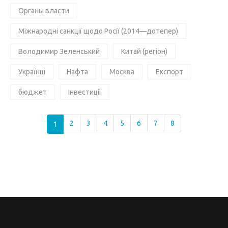
Органы власти
Міжнародні санкції щодо Росії (2014—дотепер)
Володимир Зеленський
Китай (регіон)
Українці
Нафта
Москва
Експорт
бюджет
Інвестиції
1
2
3
4
5
6
7
8