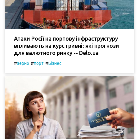
Атаки Росії на портову інфраструктуру
впливають на курс гривні: які прогнози
для валютного ринку -- Delo.ua
#
#
#
зерно
порт
Бізнес