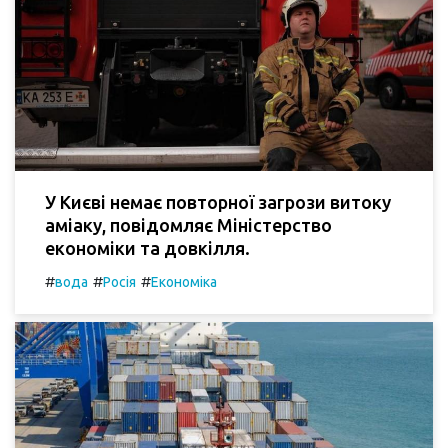
У Києві немає повторної загрози витоку
аміаку, повідомляє Міністерство
економіки та довкілля.
#
#
#
вода
Росія
Економіка