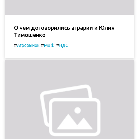
О чем договорились аграрии и Юлия
Тимошенко
#
#
#
Агрорынок
МВФ
НДС