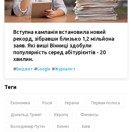
Вступна кампанія встановила новий
рекорд, зібравши близько 1,2 мільйона
заяв. Які виші Вінниці здобули
популярність серед абітурієнтів - 20
хвилин.
#
#
#
бюджет
Google
Журналіст
Теги
Економіка
Росія
Україна
Первая полоса
Дональд Трамп
Європа
Финансы
Володимир Путін
Бізнес
Київ