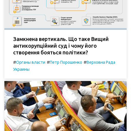
Замкнена вертикаль. Що таке Вищий
антикорупційний суд і чому його
створення бояться політики?
#
#
#
Органы власти
Петр Порошенко
Верховна Рада
Украины