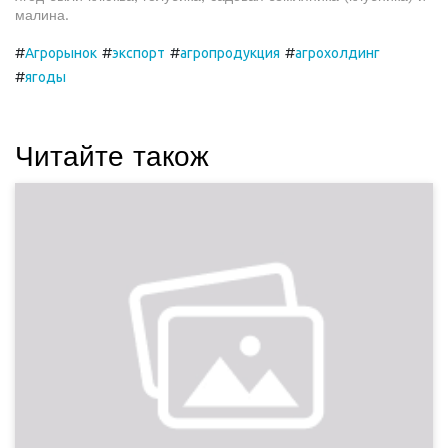
малина.
#
#
#
#
Агрорынок
экспорт
агропродукция
агрохолдинг
#
ягоды
Читайте також