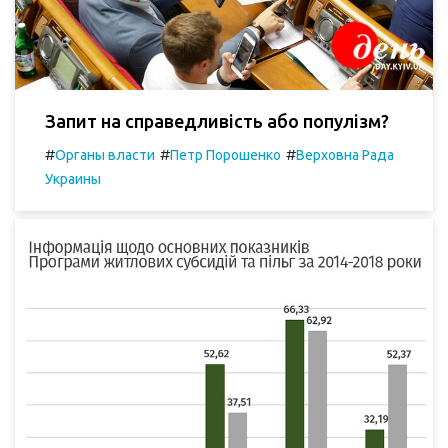
Запит на справедливість або популізм?
#
#
#
Органы власти
Петр Порошенко
Верховна Рада
Украины