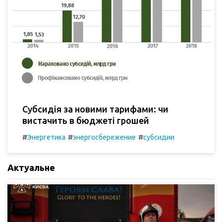
Субсидія за новими тарифами: чи
вистачить в бюджеті грошей
#
#
#
Энергетика
энергосбережение
субсидии
Актуальне