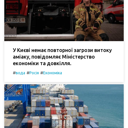
У Києві немає повторної загрози витоку
аміаку, повідомляє Міністерство
економіки та довкілля.
#
#
#
вода
Росія
Економіка