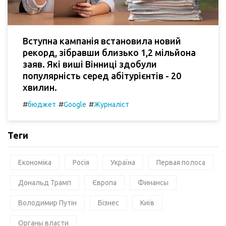
Вступна кампанія встановила новий
рекорд, зібравши близько 1,2 мільйона
заяв. Які виші Вінниці здобули
популярність серед абітурієнтів - 20
хвилин.
#
#
#
бюджет
Google
Журналіст
Теги
Економіка
Росія
Україна
Первая полоса
Дональд Трамп
Європа
Финансы
Володимир Путін
Бізнес
Київ
Органы власти