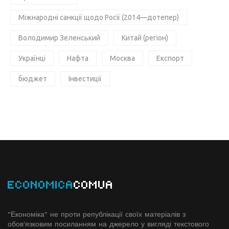
Міжнародні санкції щодо Росії (2014—дотепер)
Володимир Зеленський
Китай (регіон)
Українці
Нафта
Москва
Експорт
бюджет
Інвестиції
ECONOMICA
COMUA
"Економіка" не проти републікації своїх матеріалів з
обов'язковим посиланням на джерело у вигляді текстового