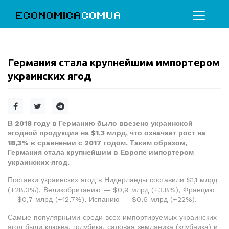
ECONOMICA
COMUA
Германия стала крупнейшим импортером
украинских ягод
В 2018 году в Германию было ввезено украинской
ягодной продукции на $1,3 млрд, что означает рост на
18,3% в сравнении с 2017 годом. Таким образом,
Германия стала крупнейшим в Европе импортером
украинских ягод.
Поставки украинских ягод в Нидерланды составили $1,1 млрд
(+28,3%), Великобританию — $0,9 млрд (+3,8%), Францию
— $0,7 млрд (+12,7%), Испанию — $0,6 млрд (+22%).
Самые популярными среди всех импортируемых украинских
ягод были клюква, голубика, садовая земляника (клубника) и