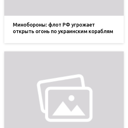
Минобороны: флот РФ угрожает
открыть огонь по украинским кораблям