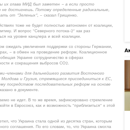
бы их глава МИД был заметен – а если просто
 не достигнешь. Потому определенные радикальные,
дать от "Зеленых"
, – сказал Грищенко.
ействиях тоже не будет полностью автономен от коалиции,
итику. И вопрос "Северного потока-2" как раз
ься на уровне канцлера и всей коалиции.
ом ожидать увеличения поддержки со стороны Германии,
А
ерах, – в обмен на проведение реформ. Коалиционное
 обещая Украине сотрудничество в сферах
ности и сокращения выбросов СО2.
ми-членами для дальнейшего развития Восточного
, Молдова и Грузия, стремящиеся присоединиться к ЕС,
ему посредством последовательных реформ на основе
казано в документе.
даемо не идет. В то же время, зафиксировано стремление
ойти в Евросоюз, как и возможность "приблизиться" к этой
ил, что Украина стала одной из десятка стран, которым
ного соглашения. По его словам, то, что Украина смогла