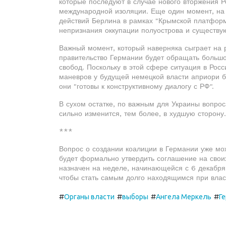
которые последуют в случае нового вторжения Р
международной изоляции. Еще один момент, на
действий Берлина в рамках "Крымской платформы
непризнания оккупации полуострова и существу
Важный момент, который наверняка сыграет на 
правительство Германии будет обращать большо
свобод. Поскольку в этой сфере ситуация в Росс
маневров у будущей немецкой власти априори бу
они "готовы к конструктивному диалогу с РФ".
В сухом остатке, по важным для Украины вопро
сильно изменится, тем более, в худшую сторону.
***
Вопрос о создании коалиции в Германии уже мо
будет формально утвердить соглашение на свои
назначен на неделе, начинающейся с 6 декабря.
чтобы стать самым долго находящимся при вла
#
#
#
#
Органы власти
выборы
Ангела Меркель
Г