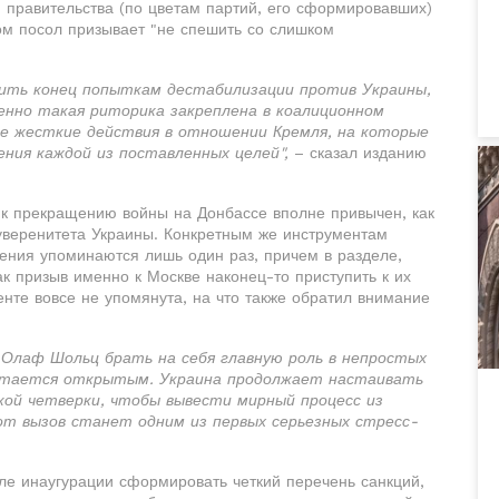
 правительства (по цветам партий, его сформировавших)
ом посол призывает "не спешить со слишком
жить конец попыткам дестабилизации против Украины,
енно такая риторика закреплена в коалиционном
ые жесткие действия в отношении Кремля, на которые
ния каждой из поставленных целей",
– сказал изданию
к прекращению войны на Донбассе вполне привычен, как
суверенитета Украины. Конкретным же инструментам
шения упоминаются лишь один раз, причем в разделе,
ак призыв именно к Москве наконец-то приступить к их
нте вовсе не упомянута, на что также обратил внимание
Олаф Шольц брать на себя главную роль в непростых
остается открытым. Украина продолжает настаивать
кой четверки, чтобы вывести мирный процесс из
тот вызов станет одним из первых серьезных стресс-
ле инаугурации сформировать четкий перечень санкций,