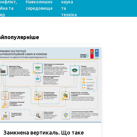
онфлікт,
Навколишнє
наука
ійна та
середовище
та
ир
техніка
айпопулярніше
Замкнена вертикаль. Що таке