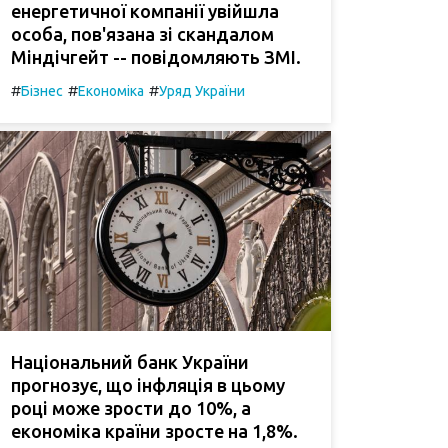
енергетичної компанії увійшла
особа, пов'язана зі скандалом
Міндічгейт -- повідомляють ЗМІ.
#
#
#
Бізнес
Економіка
Уряд України
Національний банк України
прогнозує, що інфляція в цьому
році може зрости до 10%, а
економіка країни зросте на 1,8%.