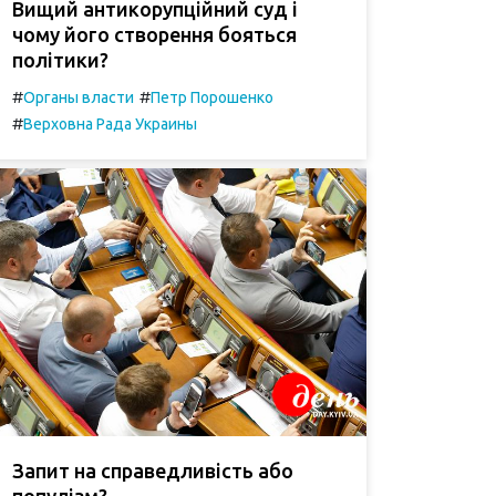
Вищий антикорупційний суд і
чому його створення бояться
політики?
#
#
Органы власти
Петр Порошенко
#
Верховна Рада Украины
Запит на справедливість або
популізм?