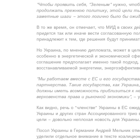
"Чтобы проявить себя, "Зеленым" нужно, что
продолжать прежнюю политику, этой цели ты
заметные шаги – этого логично было бы ожи
В то же время, он отмечает, что МИД в своих д
придется так или иначе вести согласованную пол
принадлежит к тем, где решения будут принимат
Но Украина, по мнению дипломата, может в цел
особенно в энергетической и экономической сф
соглашение предполагает именно такой подход,
восстанавливаемой энергетики, энергоэффектив
"Мы работаем вместе с ЕС и его государства
партнерства. Такие государства, как Украина
должны иметь возможность приблизиться к н
верховенства права и рыночной экономики",
– у
Как видно, речь о "членстве" Украины в ЕС ожи
Украины и других стран Ассоциированного трио в
цели – довольно неплохая новость для Украины.
Посол Украины в Германии Андрей Мельник отмет
уделили отдельное внимание в тексте коалицион