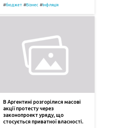
#
#
#
бюджет
Бізнес
Інфляція
В Аргентині розгорілися масові
акції протесту через
законопроект уряду, що
стосується приватної власності.