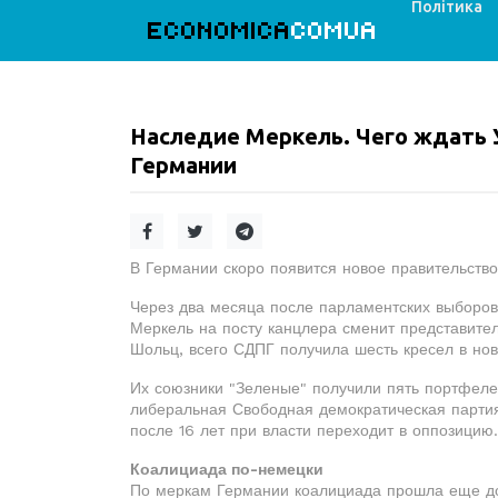
Політика
ECONOMICA
COMUA
Наследие Меркель. Чего ждать 
Германии
В Германии скоро появится новое правительств
Через два месяца после парламентских выборов 
Меркель на посту канцлера сменит представит
Шольц, всего СДПГ получила шесть кресел в нов
Их союзники "Зеленые" получили пять портфелей
либеральная Свободная демократическая партия
после 16 лет при власти переходит в оппозицию.
Коалициада по-немецки
По меркам Германии коалициада прошла еще до