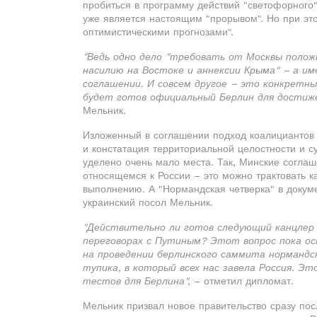
пробиться в программу действий "светофорного"
уже является настоящим "прорывом". Но при эт
оптимистическими прогнозами".
"Ведь одно дело "требовать от Москвы поло
насилию на Востоке и аннексии Крыма" – а им
соглашении. И совсем другое – это конкретн
будет готов официальный Берлин для достиже
Мельник.
Изложенный в соглашении подход коалициантов 
и констатация территориальной целостности и 
уделено очень мало места. Так, Минские согла
относящемся к России – это можно трактовать к
выполнению. А "Нормандская четверка" в докуме
украинский посол Мельник.
"Действительно ли готов следующий канцлер 
переговорах с Путиным? Этот вопрос пока 
на проведении берлинского саммита нормандс
тупика, в который всех нас завела Россия. Э
тестов для Берлина",
– отметил дипломат.
Мельник призвал новое правительство сразу пос