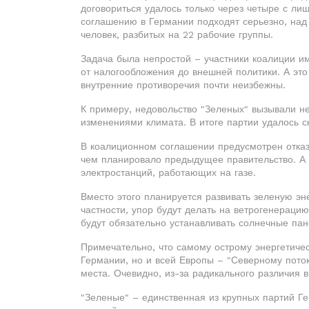
договориться удалось только через четыре с ли
соглашению в Германии подходят серьезно, над
человек, разбитых на 22 рабочие группы.
Задача была непростой – участники коалиции и
от налогообложения до внешней политики. А это
внутренние противоречия почти неизбежны.
К примеру, недовольство "Зеленых" вызывали н
изменениями климата. В итоге партии удалось с
В коалиционном соглашении предусмотрен отказ 
чем планировало предыдущее правительство. А к
электростанций, работающих на газе.
Вместо этого планируется развивать зеленую эне
частности, упор будут делать на ветрогенераци
будут обязательно устанавливать солнечные пан
Примечательно, что самому острому энергетиче
Германии, но и всей Европы – "Северному пото
места. Очевидно, из-за радикального различия 
"Зеленые" – единственная из крупных партий Ге