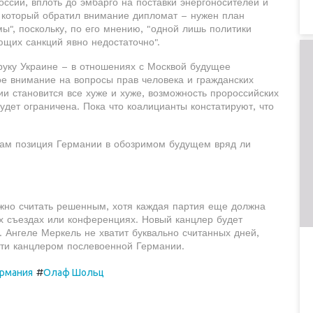
оссии, вплоть до эмбарго на поставки энергоносителей и
 который обратил внимание дипломат – нужен план
", поскольку, по его мнению, "одной лишь политики
ющих санкций явно недостаточно".
руку Украине – в отношениях с Москвой будущее
е внимание на вопросы прав человека и гражданских
ии становится все хуже и хуже, возможность пророссийских
дет ограничена. Пока что коалицианты констатируют, что
сам позиция Германии в обозримом будущем вряд ли
жно считать решенным, хотя каждая партия еще должна
х съездах или конференциях. Новый канцлер будет
 Ангеле Меркель не хватит буквально считанных дней,
сти канцлером послевоенной Германии.
#
ермания
Олаф Шольц