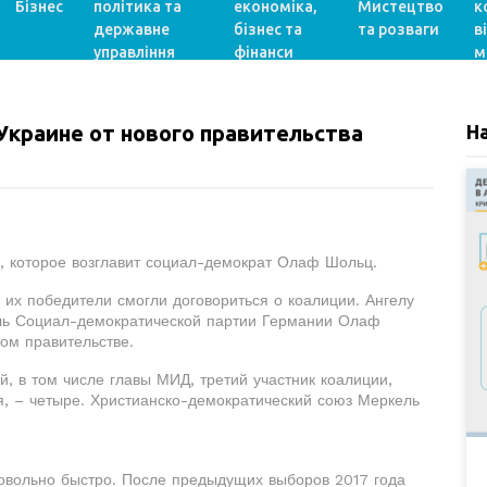
Бізнес
політика та
економіка,
Мистецтво
к
державне
бізнес та
та розваги
в
управління
фінанси
м
Украине от нового правительства
Н
о, которое возглавит социал-демократ Олаф Шольц.
их победители смогли договориться о коалиции. Ангелу
ель Социал-демократической партии Германии Олаф
ом правительстве.
, в том числе главы МИД, третий участник коалиции,
, – четыре. Христианско-демократический союз Меркель
вольно быстро. После предыдущих выборов 2017 года