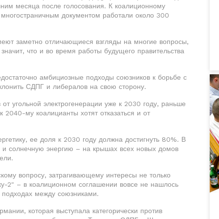
шним месяца после голосования. К коалиционному
 многостраничным документом работали около 300
меют заметно отличающиеся взгляды на многие вопросы,
 значит, что и во время работы будущего правительства
едостаточно амбициозные подходы союзников к борьбе с
клонить СДПГ и либералов на свою сторону.
от угольной электрогенерации уже к 2030 году, раньше
 2040-му коалицианты хотят отказаться и от
ргетику, ее доля к 2030 году должна достигнуть 80%. В
ю и солнечную энергию – на крышах всех новых домов
ели.
скому вопросу, затрагивающему интересы не только
ку-2" – в коалиционном соглашении вовсе не нашлось
в подходах между союзниками.
рмании, которая выступала категорически против