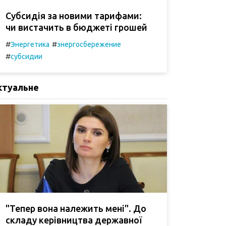
Субсидія за новими тарифами:
чи вистачить в бюджеті грошей
#
#
Энергетика
энергосбережение
#
субсидии
ктуальне
"Тепер вона належить мені". До
складу керівництва державної