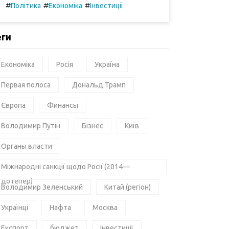
#
#
#
Політика
Економіка
Інвестиції
еги
Економіка
Росія
Україна
Первая полоса
Дональд Трамп
Європа
Финансы
Володимир Путін
Бізнес
Київ
Органы власти
Міжнародні санкції щодо Росії (2014—
дотепер)
Володимир Зеленський
Китай (регіон)
Українці
Нафта
Москва
Експорт
бюджет
Інвестиції