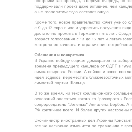
постройки газопровода, в первую очередь, по э
поддерживали проект даже активнее, чем канцле
а не геополитическую составляющую.
Кроме того, новое правительство хочет уже со 
с 9 до 12 евро в час и упростить получения вид
достаточно прожить в Германии пять лет. Среди
возраст голосования с 18 до 16 лет и легализов
контроля ее качества и ограничения потреблени
Обещания и конкретика
В Украине победу социал-демократов на выбора
времена предыдущего канцлера от СДПГ в 1998-
симпатизировал России. А сейчас и вовсе возгл
идея эсдеков, переместить ближневосточных миг
симпатий партии Шольца.
В то же время, ни текст коалиционного соглаш
оснований опасаться какого-то "разворота к Рос
сопредседатель "Зеленых" Анналена Бербок. А и
РФ критичнее всего. И более других настроены 
Экс-министр иностранных дел Украины Констант
все же несколько изменится по сравнению с вр