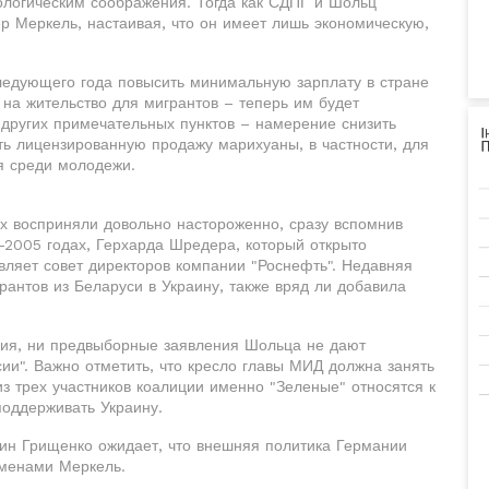
кологическим соображения. Тогда как СДПГ и Шольц
р Меркель, настаивая, что он имеет лишь экономическую,
следующего года повысить минимальную зарплату в стране
а на жительство для мигрантов – теперь им будет
 других примечательных пунктов – намерение снизить
ать лицензированную продажу марихуаны, в частности, для
я среди молодежи.
х восприняли довольно настороженно, сразу вспомнив
2005 годах, Герхарда Шредера, который открыто
авляет совет директоров компании "Роснефть". Недавняя
рантов из Беларуси в Украину, также вряд ли добавила
ения, ни предвыборные заявления Шольца не дают
сии". Важно отметить, что кресло главы МИД должна занять
з трех участников коалиции именно "Зеленые" относятся к
поддерживать Украину.
ин Грищенко ожидает, что внешняя политика Германии
еменами Меркель.