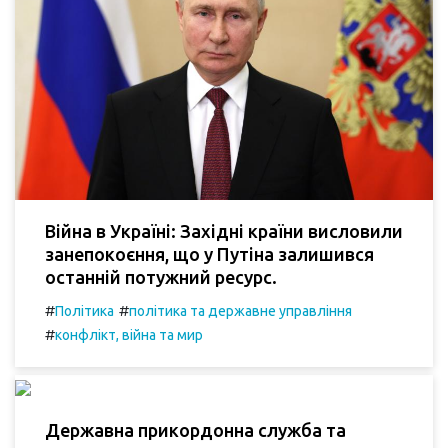
Війна в Україні: Західні країни висловили
занепокоєння, що у Путіна залишився
останній потужний ресурс.
#
#
Політика
політика та державне управління
#
конфлікт, війна та мир
Державна прикордонна служба та