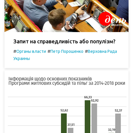
Запит на справедливість або популізм?
#
#
#
Органы власти
Петр Порошенко
Верховна Рада
Украины