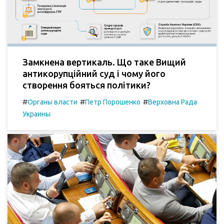
Замкнена вертикаль. Що таке Вищий
антикорупційний суд і чому його
створення бояться політики?
#
#
#
Органы власти
Петр Порошенко
Верховна Рада
Украины