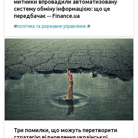
митники впровадили автоматизовану
систему обміну інформацією: що це
передбачає -- Finance.ua
#
#
політика та державне управління
Три помилки, що можуть перетворити
стратегію відновлення української