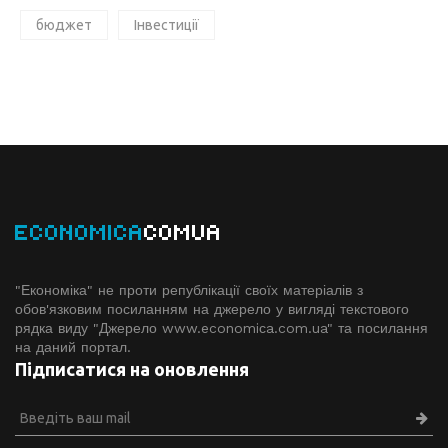
бюджет
Інвестиції
ECONOMICA
COMUA
"Економіка" не проти републікації своїх матеріалів з
обов'язковим посиланням на джерело у вигляді текстового
рядка виду "Джерело www.economiсa.com.ua" та посилання
на даний портал.
Підписатися на оновлення