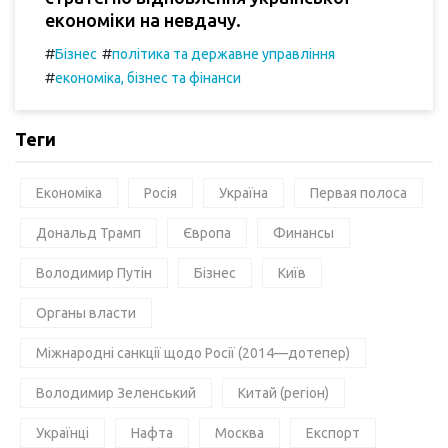
економіки на невдачу.
#
#
Бізнес
політика та державне управління
#
економіка, бізнес та фінанси
Теги
Економіка
Росія
Україна
Первая полоса
Дональд Трамп
Європа
Финансы
Володимир Путін
Бізнес
Київ
Органы власти
Міжнародні санкції щодо Росії (2014—дотепер)
Володимир Зеленський
Китай (регіон)
Українці
Нафта
Москва
Експорт