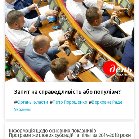
Запит на справедливість або популізм?
#
#
#
Органы власти
Петр Порошенко
Верховна Рада
Украины