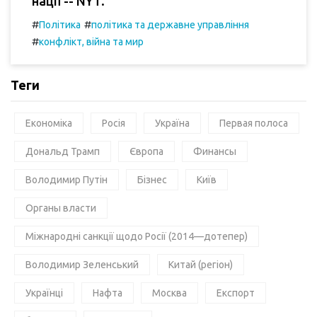
нації -- NYT.
#
#
Політика
політика та державне управління
#
конфлікт, війна та мир
Теги
Економіка
Росія
Україна
Первая полоса
Дональд Трамп
Європа
Финансы
Володимир Путін
Бізнес
Київ
Органы власти
Міжнародні санкції щодо Росії (2014—дотепер)
Володимир Зеленський
Китай (регіон)
Українці
Нафта
Москва
Експорт