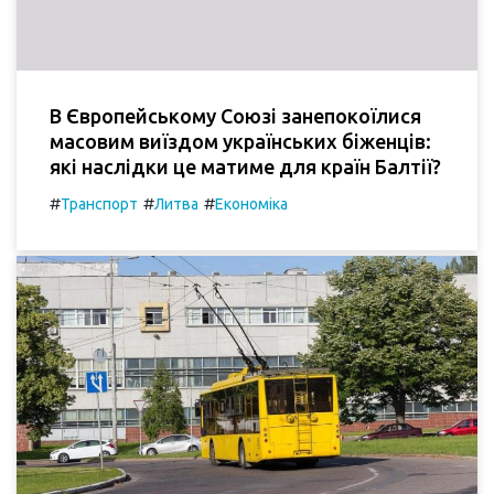
В Європейському Союзі занепокоїлися
масовим виїздом українських біженців:
які наслідки це матиме для країн Балтії?
#
#
#
Транспорт
Литва
Економіка