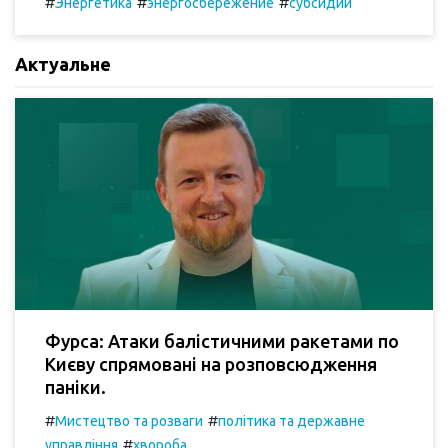
#
#
#
Энергетика
энергосбережение
субсидии
Актуальне
Фурса: Атаки балістичними ракетами по
Києву спрямовані на розповсюдження
паніки.
#
#
Мистецтво та розваги
політика та державне
#
управління
хвороба