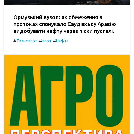
Ормузький вузол: як обмеження в
протоках спонукало Саудівську Аравію
видобувати нафту через піски пустелі.
#
#
#
Транспорт
порт
Нафта