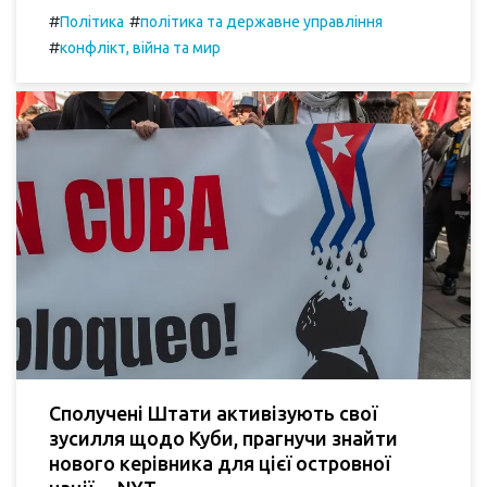
#
#
Політика
політика та державне управління
#
конфлікт, війна та мир
Сполучені Штати активізують свої
зусилля щодо Куби, прагнучи знайти
нового керівника для цієї островної