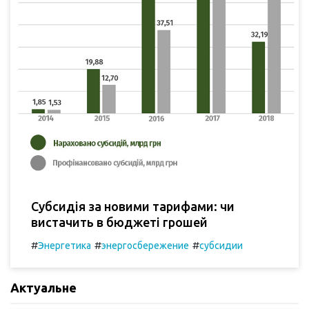
Субсидія за новими тарифами: чи
вистачить в бюджеті грошей
#
#
#
Энергетика
энергосбережение
субсидии
Актуальне