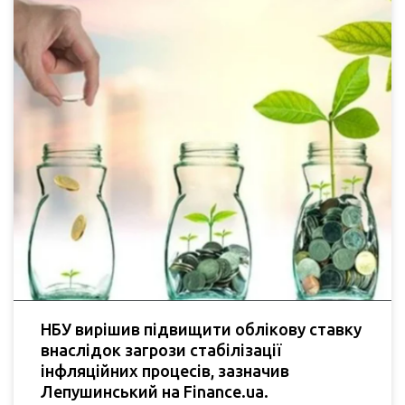
НБУ вирішив підвищити облікову ставку
внаслідок загрози стабілізації
інфляційних процесів, зазначив
Лепушинський на Finance.ua.