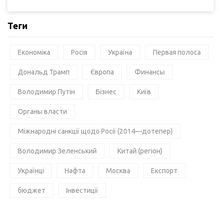
Теги
Економіка
Росія
Україна
Первая полоса
Дональд Трамп
Європа
Финансы
Володимир Путін
Бізнес
Київ
Органы власти
Міжнародні санкції щодо Росії (2014—дотепер)
Володимир Зеленський
Китай (регіон)
Українці
Нафта
Москва
Експорт
бюджет
Інвестиції