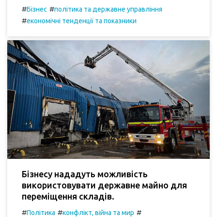
#
#
Бізнес
політика та державне управління
#
економічні тенденції та показники
Бізнесу нададуть можливість
використовувати державне майно для
переміщення складів.
#
#
#
Політика
конфлікт, війна та мир