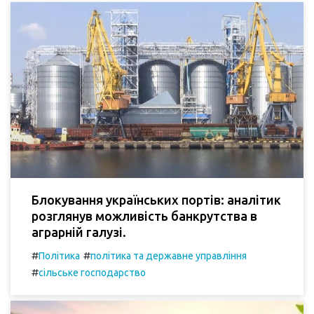
Блокування українських портів: аналітик
розглянув можливість банкрутства в
аграрній галузі.
#
#
Політика
політика та державне управління
#
сільське господарство