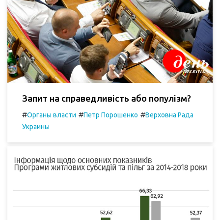
Запит на справедливість або популізм?
#
#
#
Органы власти
Петр Порошенко
Верховна Рада
Украины