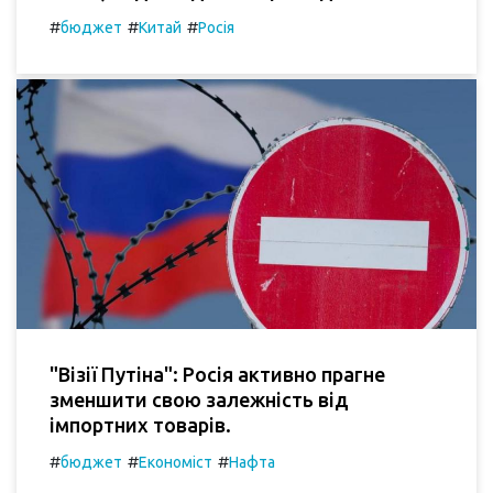
#
#
#
бюджет
Китай
Росія
"Візії Путіна": Росія активно прагне
зменшити свою залежність від
імпортних товарів.
#
#
#
бюджет
Економіст
Нафта