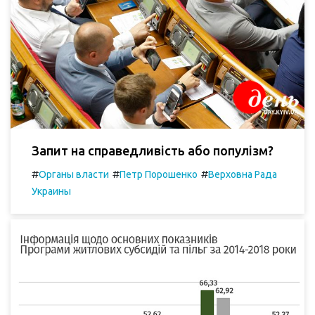
Запит на справедливість або популізм?
#
#
#
Органы власти
Петр Порошенко
Верховна Рада
Украины