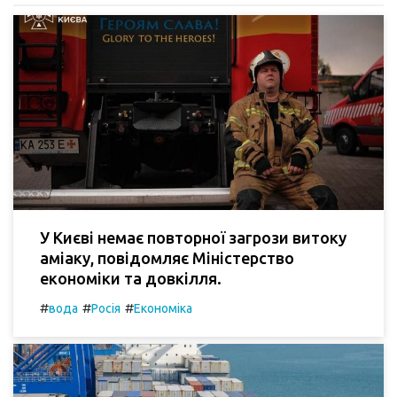
У Києві немає повторної загрози витоку
аміаку, повідомляє Міністерство
економіки та довкілля.
#
#
#
вода
Росія
Економіка