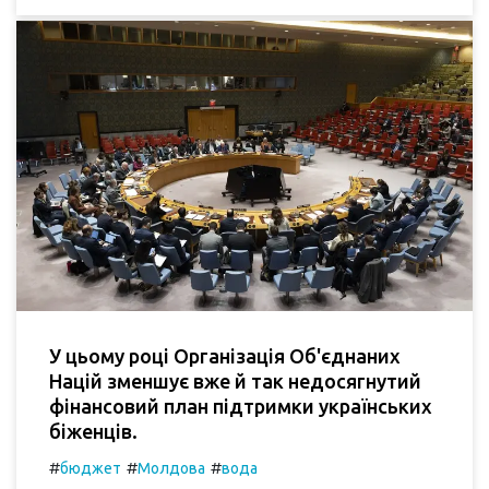
У цьому році Організація Об'єднаних
Націй зменшує вже й так недосягнутий
фінансовий план підтримки українських
біженців.
#
#
#
бюджет
Молдова
вода