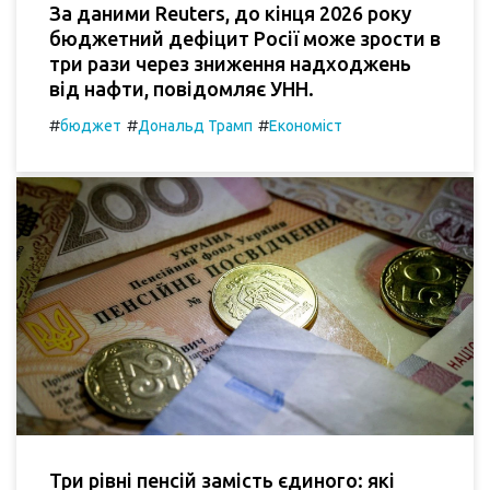
За даними Reuters, до кінця 2026 року
бюджетний дефіцит Росії може зрости в
три рази через зниження надходжень
від нафти, повідомляє УНН.
#
#
#
бюджет
Дональд Трамп
Економіст
Три рівні пенсій замість єдиного: які