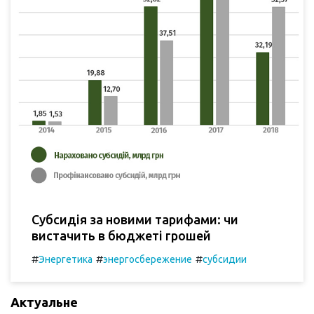
Субсидія за новими тарифами: чи
вистачить в бюджеті грошей
#
#
#
Энергетика
энергосбережение
субсидии
Актуальне