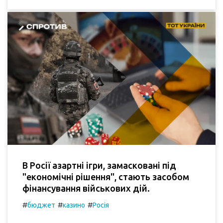
В Росії азартні ігри, замасковані під
"економічні рішення", стають засобом
фінансування військових дій.
#
#
#
бюджет
казино
Росія