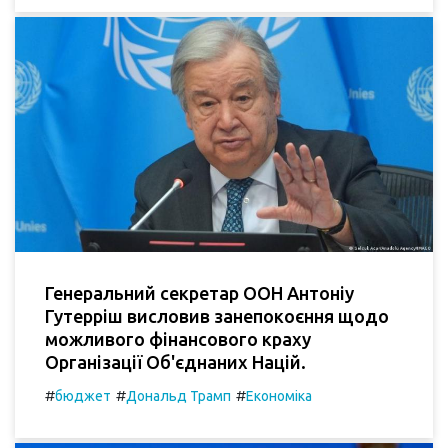
Генеральний секретар ООН Антоніу
Гутерріш висловив занепокоєння щодо
можливого фінансового краху
Організації Об'єднаних Націй.
#
#
#
бюджет
Дональд Трамп
Економіка