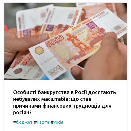
Особисті банкрутства в Росії досягають
небувалих масштабів: що стає
причинами фінансових труднощів для
росіян?
#
#
#
бюджет
Нафта
Росія