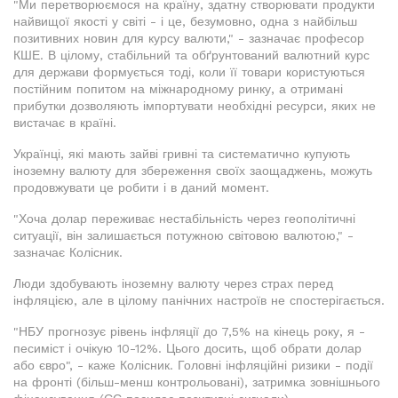
"Ми перетворюємося на країну, здатну створювати продукти
найвищої якості у світі - і це, безумовно, одна з найбільш
позитивних новин для курсу валюти," - зазначає професор
КШЕ. В цілому, стабільний та обґрунтований валютний курс
для держави формується тоді, коли її товари користуються
постійним попитом на міжнародному ринку, а отримані
прибутки дозволяють імпортувати необхідні ресурси, яких не
вистачає в країні.
Українці, які мають зайві гривні та систематично купують
іноземну валюту для збереження своїх заощаджень, можуть
продовжувати це робити і в даний момент.
"Хоча долар переживає нестабільність через геополітичні
ситуації, він залишається потужною світовою валютою," -
зазначає Колісник.
Люди здобувають іноземну валюту через страх перед
інфляцією, але в цілому панічних настроїв не спостерігається.
"НБУ прогнозує рівень інфляції до 7,5% на кінець року, я -
песиміст і очікую 10-12%. Цього досить, щоб обрати долар
або євро", - каже Колісник. Головні інфляційні ризики - події
на фронті (більш-менш контрольовані), затримка зовнішнього