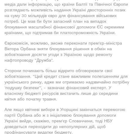
медіа дали інформацію, що країни Балтії та Північної Європи
розглядають можливість надання Україні двосторонніх позик
на суму 30 мільярдів євро для фінансування військових
потреб. Це мав би бути запасний план на випадок
блокування масштабної фінансової допомоги ЄС окремими
країнами, що підтримав би платоспроможність України.
Єврокомісія, можливо, зможе переконати прем'єр-міністра
Віктора Орбана зняти блокування рішення в обмін на
зобов'язання досягти угоди з Україною щодо ремонту
нафтопроводу "Дружба".
Сторони починають більш відкрито обговорювати свої
зобов'язання. "Цей кредит стане важливим полегшенням для
українського ринку, адже ми отримаємо надзвичайно потрібну
'подушку безпеки'", - зазначає фінансовий експерт. У
власному бюджеті ресурсів вистачить лише до середини
квітня або початку травня.
Але якщо квітневі вибори в Угорщині закінчаться перемогою
партії Орбана або ж з ініціативою блокування допомоги
Україні вийде, скажімо, прем'єр Словаччини, тоді НБУ
доведеться переходити до непопулярних дій, щоб
профінансувати видатки бюджету.