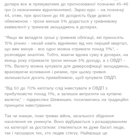
долара все ж прямуватиме до прогнозованої позначки 45-46
грн (з незначними відхиленнями). Зараз курс - на позначці
44, отже, при зростанні до 46 дохідність буде доволі
обмеженою - трохи менше 5% додасться у гривневому
еквіваленті у тримачів заощаджень в доларах.
"Якщо ви вкладете гроші у гривневі облігації, які приносять
15% річних - нехай навіть віднімемо від них перший квартал,
що вже минув - все одно можна отримати понад 11%", -
розповідає аналітик. Тобто, маючи вдома суму в доларах, на
кінець року отримаєте трохи менше 5% доходу, а з ОВДП -
11%. Валюту можна купувати для диверсифікації заощаджень,
враховуючи коливання і ризики, при цьому гривня
залишається досить привабливою, щоб купувати ОВДП.
"Від 50 до 70% капіталу слід інвестувати в ОВДП з
прибутковістю понад 11%, а залишок витратити на купівлю
валюти," - підкреслює Шевчишин, посилаючись на традиційні
принципи інвестування.
Так чи інакше, поки триває війна, загального збідніння
населення не уникнути. Воно відбувається з розшаруванням
на категорії за достатком: з'являються як дуже багаті люди,
так і прошарок тих, хто ледве стягує. Найкраще це