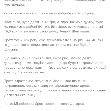
курс долара.
Як забезпечити свій фінансовий добробут у 2026 році
"Можливо, курс досягне 45 грн, а євро, на мою думку, буде
коливатися в районі 50 грн, ймовірно, зупинившись на рівні
49,5 грн," - висловив свою думку Андрій Шевчишин.
Протягом 2026 року курс триматиметься на рівні 44-46 грн
за долар, може коливатися до 47-48, вважає Михайло
Колісник.
"До завершення року гривня, ймовірно, зазнає деякої
девальвації, і ми сподіваємося, що це буде контрольований
процес, а не різке падіння (все залежить від розвитку ситуації
в затоці)", - зазначає він.
Проте стратегічно ситуація в Україні має шанс на
покращення, оскільки завдяки впровадженню дронів-
перехоплювачів країну починають вважати важливим гравцем
у світовій економіці.
Фото: Міноборони Дрон-перехоплювач Octopus