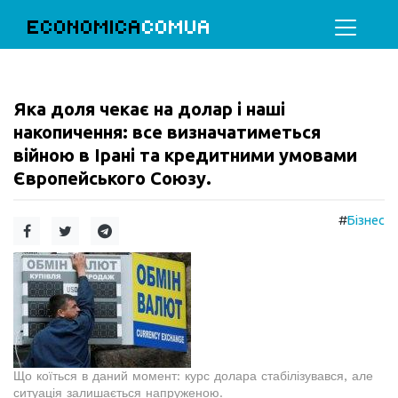
ECONOMICA
COMUA
Яка доля чекає на долар і наші
накопичення: все визначатиметься
війною в Ірані та кредитними умовами
Європейського Союзу.
#
Бізнес
Що коїться в даний момент: курс долара стабілізувався, але
ситуація залишається напруженою.