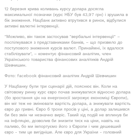
12 березня крива коливань курсу долара досягла
максимальної позначки (курс НБУ був 43,97 грн) і зрушила в
бік зниження. Нацбанк активно втрутився в ринок, відбулися
активні валютні інтервенції.
"Можливо, він також застосував "вербальні інтервенції" –
поспілкувався з представниками банків, – що призвело до
поступового зниження курсів валют. Принаймні, їх вдалося
стабілізувати", – коментує фінансовий аналітик, член
Українського товариства фінансових аналітиків Андрій
Шевчишин.
Фото: facebook фінансовий аналітик Андрій Шевчишин
У Нацбанку були три сценарії дій, пояснює він. Коли на
світовому ринку курс євро почав знижуватися відносно долара
(бо зростання цін на енергоносії загрожує економіці Європи),
він міг теж не змінювати вартість долара, а знижувати вартість
євро до гривні. Євро б трохи просів у ціні, а долар залишився
би без змін чи незначно виріс. Такий хід подій не вплинув би
на інфляцію, дозволив би знизити тиск на ціни, навіть на
паливо, бо ми імпортуємо його з Європи і чим дешевший
євро - тим це вигідніше. Але євро для України - головний