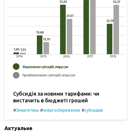
Субсидія за новими тарифами: чи
вистачить в бюджеті грошей
#
#
#
Энергетика
энергосбережение
субсидии
Актуальне