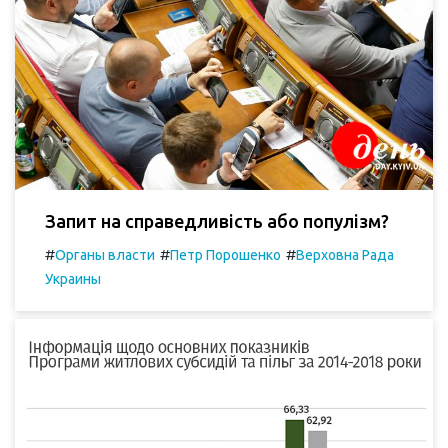
Запит на справедливість або популізм?
#
#
#
Органы власти
Петр Порошенко
Верховна Рада
Украины