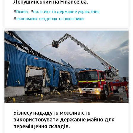
Лепушинський на Finance.ua.
#
#
Бізнес
політика та державне управління
#
економічні тенденції та показники
Бізнесу нададуть можливість
використовувати державне майно для
переміщення складів.