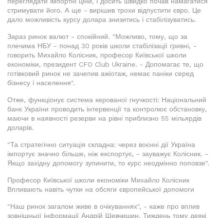
переглядати імпортні ціни, і досить швидко почав намагатися
стримувати його. А ще - вирішив трохи відпустити євро. Це
дало можливість курсу долара знизитись і стабілізуватись.
Зараз ринок валют - спокійний. "Можливо, тому, що за
плечима НБУ - понад 30 років школи стабілізації гривні, -
говорить Михайло Колісник, професор Київської школи
економіки, президент CFO Club Ukraine. - Допомагає те, що
готівковий ринок не зачепив ажіотаж, немає паніки серед
бізнесу і населення".
Отже, функціонує система керованої гнучкості: Національний
банк України проводить інтервенції та контролює обстановку,
маючи в наявності резерви на рівні приблизно 55 мільярдів
доларів.
"Та стратегічно ситуація складна: через воєнні дії Україна
імпортує значно більше, ніж експортує, - зауважує Колісник. -
Якщо західну допомогу зупинити, то курс неодмінно поповзе".
Професор Київської школи економіки Михайло Колісник
Впливають навіть чутки на обсяги європейської допомоги
"Наш ринок загалом живе в очікуваннях", - каже про вплив
зовнішньої інформації Андрій Шевчишин. Тиждень тому деякі