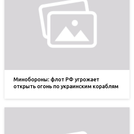
Минобороны: флот РФ угрожает
открыть огонь по украинским кораблям