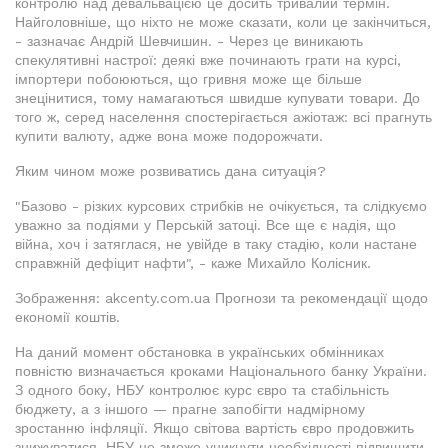
контролю над девальвацією це досить тривалий термін.
Найголовніше, що ніхто не може сказати, коли це закінчиться,
- зазначає Андрій Шевчишин. - Через це виникають
спекулятивні настрої: деякі вже починають грати на курсі,
імпортери побоюються, що гривня може ще більше
знецінитися, тому намагаються швидше купувати товари. До
того ж, серед населення спостерігається ажіотаж: всі прагнуть
купити валюту, адже вона може подорожчати.
Яким чином може розвиватись дана ситуація?
"Базово - різких курсових стрибків не очікується, та слідкуємо
уважно за подіями у Перській затоці. Все ще є надія, що
війна, хоч і затяглася, не увійде в таку стадію, коли настане
справжній дефіцит нафти", - каже Михайло Колісник.
Зображення: akcenty.com.ua Прогнози та рекомендації щодо
економії коштів.
На даний момент обстановка в українських обмінниках
повністю визначається кроками Національного банку України.
З одного боку, НБУ контролює курс євро та стабільність
бюджету, а з іншого — прагне запобігти надмірному
зростанню інфляції. Якщо світова вартість євро продовжить
знижуватися, НБУ не зможе уникнути необхідності підвищити