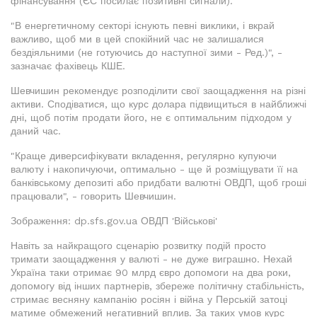
фінансування (ЄС посилає позитивні сигнали).
"В енергетичному секторі існують певні виклики, і вкрай
важливо, щоб ми в цей спокійний час не залишалися
бездіяльними (не готуючись до наступної зими - Ред.)", -
зазначає фахівець КШЕ.
Шевчишин рекомендує розподілити свої заощадження на різні
активи. Сподіватися, що курс долара підвищиться в найближчі
дні, щоб потім продати його, не є оптимальним підходом у
даний час.
"Краще диверсифікувати вкладення, регулярно купуючи
валюту і накопичуючи, оптимально - ще й розміщувати її на
банківському депозиті або придбати валютні ОВДП, щоб гроші
працювали", - говорить Шевчишин.
Зображення: dp.sfs.gov.ua ОВДП 'Військові'
Навіть за найкращого сценарію розвитку подій просто
тримати заощадження у валюті - не дуже виграшно. Нехай
Україна таки отримає 90 млрд євро допомоги на два роки,
допомогу від інших партнерів, збереже політичну стабільність,
стримає весняну кампанію росіян і війна у Перській затоці
матиме обмежений негативний вплив. За таких умов курс