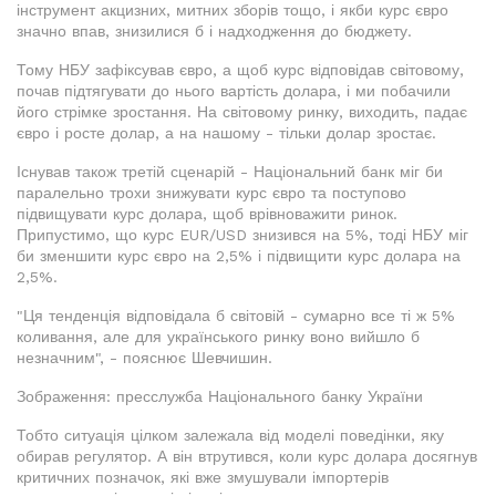
інструмент акцизних, митних зборів тощо, і якби курс євро
значно впав, знизилися б і надходження до бюджету.
Тому НБУ зафіксував євро, а щоб курс відповідав світовому,
почав підтягувати до нього вартість долара, і ми побачили
його стрімке зростання. На світовому ринку, виходить, падає
євро і росте долар, а на нашому - тільки долар зростає.
Існував також третій сценарій - Національний банк міг би
паралельно трохи знижувати курс євро та поступово
підвищувати курс долара, щоб врівноважити ринок.
Припустимо, що курс EUR/USD знизився на 5%, тоді НБУ міг
би зменшити курс євро на 2,5% і підвищити курс долара на
2,5%.
"Ця тенденція відповідала б світовій - сумарно все ті ж 5%
коливання, але для українського ринку воно вийшло б
незначним", - пояснює Шевчишин.
Зображення: пресслужба Національного банку України
Тобто ситуація цілком залежала від моделі поведінки, яку
обирав регулятор. А він втрутився, коли курс долара досягнув
критичних позначок, які вже змушували імпортерів