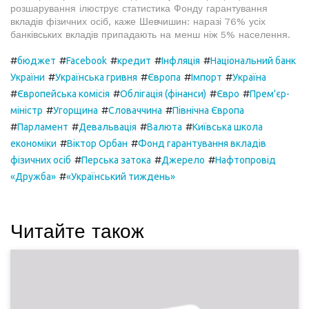
розшарування ілюструє статистика Фонду гарантування
вкладів фізичних осіб, каже Шевчишин: наразі 76% усіх
банківських вкладів припадають на менш ніж 5% населення.
#
#
#
#
#
бюджет
Facebook
кредит
Інфляція
Національний банк
#
#
#
#
України
Українська гривня
Європа
Імпорт
Україна
#
#
#
#
Європейська комісія
Облігація (фінанси)
Євро
Прем'єр-
#
#
#
міністр
Угорщина
Словаччина
Північна Європа
#
#
#
#
Парламент
Девальвація
Валюта
Київська школа
#
#
економіки
Віктор Орбан
Фонд гарантування вкладів
#
#
#
фізичних осіб
Перська затока
Джерело
Нафтопровід
#
«Дружба»
«Український тиждень»
Читайте також