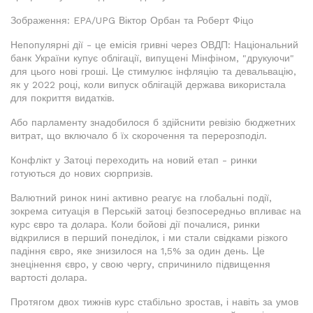
Зображення: EPA/UPG Віктор Орбан та Роберт Фіцо
Непопулярні дії - це емісія гривні через ОВДП: Національний
банк України купує облігації, випущені Мінфіном, "друкуючи"
для цього нові гроші. Це стимулює інфляцію та девальвацію,
як у 2022 році, коли випуск облігацій держава використала
для покриття видатків.
Або парламенту знадобилося б здійснити ревізію бюджетних
витрат, що включало б їх скорочення та перерозподіл.
Конфлікт у Затоці переходить на новий етап - ринки
готуються до нових сюрпризів.
Валютний ринок нині активно реагує на глобальні події,
зокрема ситуація в Перській затоці безпосередньо впливає на
курс євро та долара. Коли бойові дії почалися, ринки
відкрилися в перший понеділок, і ми стали свідками різкого
падіння євро, яке знизилося на 1,5% за один день. Це
знецінення євро, у свою чергу, спричинило підвищення
вартості долара.
Протягом двох тижнів курс стабільно зростав, і навіть за умов