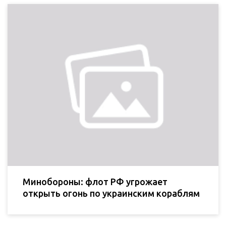
Минобороны: флот РФ угрожает
открыть огонь по украинским кораблям