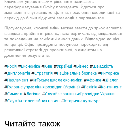
Ключовим управлінським рішенням називають
переформатування Офісу президента. Йдеться про
зменшення внутрішніх конфліктів, посилення координації та
перехід до більш відкритої взаємодії з парламентом.
Підсумовуючи, ключові зміни можна звести до трьох аспектів:
швидкість прийняття рішень, ясна вертикаль відповідальності
та покладення на глибокий аналіз даних. Відповідно до цієї
концепції, Офіс президента поступово переходить від
реактивної стратегії до проактивної, з акцентом на
досягнення результатів.
#
#
#
#
#
#
Росія
Економіка
Київ
Українці
Бізнес
Швидкість
#
#
#
#
Дипломатія
Стратегія
Національна безпека
Риторика
#
#
#
#
Парламент
Київська школа економіки
Африка
Діалог
#
#
#
Головне управління розвідки (Україна)
Релігія
Континент
#
#
#
Символ
Логічно
Служба зовнішньої розвідки України
#
#
Служба телевізійних новин
Історична культура
Читайте також