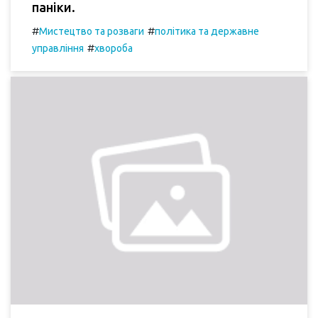
паніки.
#
#
Мистецтво та розваги
політика та державне
#
управління
хвороба