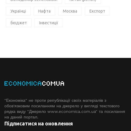
Українці
Нафта
Москва
Експорт
бюджет
Інвестиції
ECONOMICA
COMUA
"Економіка" не проти републікації своїх матеріалів з
обов'язковим посиланням на джерело у вигляді текстового
рядка виду "Джерело www.economiсa.com.ua" та посилання
на даний портал.
Підписатися на оновлення