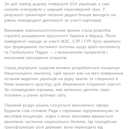
За цей період додому повернули 659 українців, а сам
напрям інтегрували у ширший переговорний трек. У
результаті гуманітарні питання дедалі більше виходять на
рівень міжнародної дипломатії за участі партнерів.
Важливим зовнішньополітичним кроком стала розробка
стратегії розширення присутності України в Африці. Після
міжвідомчої наради за участі МЗС, СЗР і ГУР було заявлено
про формування системної політики щодо країн континенту
та Глобального Півдня -- з визначенням пріоритетів і
механізмів просування інтересів.
Серед внутрішніх ініціатив активно розробляється концепція
Національного пантеону. Цей проєкт має на меті повернення
останків видатних українців на рідну землю та створення в
Києві знакового простору для збереження історичної пам'яті.
За попередніми оцінками, вже виявлено десятки таких
поховань у різних куточках світу.
Окремий розділ рішень стосується економічної сфери.
Буданов став головою Ради з підтримки підприємництва та
висловив концепцію, згідно з якою економіка вважається
важливою частиною національної безпеки. Це передбачає
трансформацію ролі держави: вона переходить від