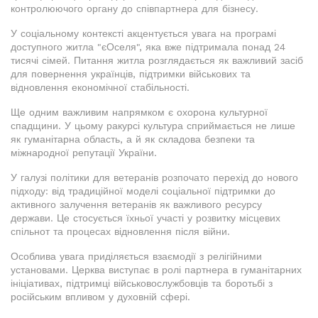
контролюючого органу до співпартнера для бізнесу.
У соціальному контексті акцентується увага на програмі
доступного житла "єОселя", яка вже підтримала понад 24
тисячі сімей. Питання житла розглядається як важливий засіб
для повернення українців, підтримки військових та
відновлення економічної стабільності.
Ще одним важливим напрямком є охорона культурної
спадщини. У цьому ракурсі культура сприймається не лише
як гуманітарна область, а й як складова безпеки та
міжнародної репутації України.
У галузі політики для ветеранів розпочато перехід до нового
підходу: від традиційної моделі соціальної підтримки до
активного залучення ветеранів як важливого ресурсу
держави. Це стосується їхньої участі у розвитку місцевих
спільнот та процесах відновлення після війни.
Особлива увага приділяється взаємодії з релігійними
установами. Церква виступає в ролі партнера в гуманітарних
ініціативах, підтримці військовослужбовців та боротьбі з
російським впливом у духовній сфері.