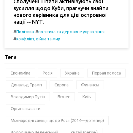
Сполучені Штати активізують свої
зусилля щодо Куби, прагнучи знайти
нового керівника для цієї островної
нації -- NYT.
#
#
Політика
політика та державне управління
#
конфлікт, війна та мир
Теги
Економіка
Росія
Україна
Первая полоса
Дональд Трамп
Європа
Финансы
Володимир Путін
Бізнес
Київ
Органы власти
Міжнародні санкції щодо Росії (2014—дотепер)
Володимир Зеленський
Китай (регіон)