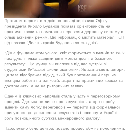
Протягом перших ста днів на посаді керівника Офісу
президента Кирило Буданов показав орієнтованість на
практичні кроки та намагання перевести державну систему в
більш активний режим. Цю інформацію містить матеріал ТСН
під назвою "Десять кроків Буданова за сто днів".
"Дія є фундаментом усього: світ формується з вчинків та їхніх
наслідків, і тільки завдяки діям можна досягти бажаного
результату". Цю думку він висловив під час зустрічі зі
студентами Київської школи економіки. Як зазначають автори,
ця теза відображає підхід, який був притаманний першим
місяцям роботи на Банковій: акцент на практичних кроках та
досягненнях, а не на риторичних заявах.
Одним із ключових напрямів стала участь у переговорному
процесі. Йдеться не лише про залученість, а про спробу
змінити саму логіку переговорів -- перейти від формальної
присутності до досягнення результатів і повернути Україні
роль повноцінного суб'єкта міжнародного діалогу.
Паралельно було централізовано процес обміну полоненими.