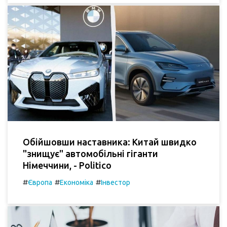
Обійшовши наставника: Китай швидко
"знищує" автомобільні гіганти
Німеччини, - Politico
#
#
#
Європа
Економіка
Інвестор