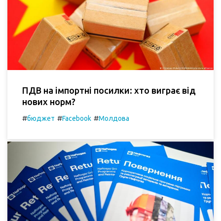
ПДВ на імпортні посилки: хто виграє від
нових норм?
#
#
#
бюджет
Facebook
Молдова