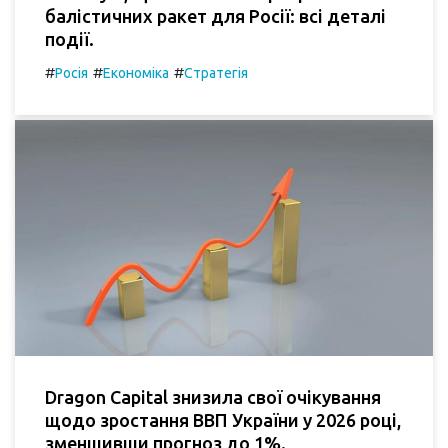
балістичних ракет для Росії: всі деталі
події.
#
#
#
Росія
Економіка
Стратегія
Dragon Capital знизила свої очікування
щодо зростання ВВП України у 2026 році,
зменшивши прогноз до 1%.