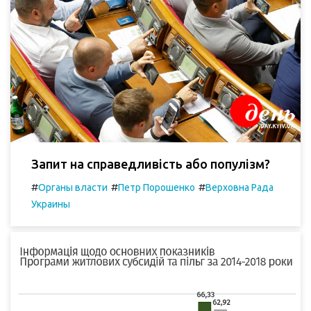
Запит на справедливість або популізм?
#
#
#
Органы власти
Петр Порошенко
Верховна Рада
Украины