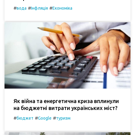
#
#
#
вода
Інфляція
Економіка
Як війна та енергетична криза вплинули
на бюджетні витрати українських міст?
#
#
#
бюджет
Google
туризм