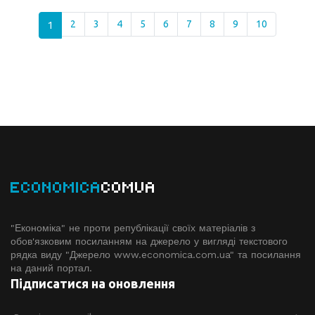
1
2
3
4
5
6
7
8
9
10
ECONOMICA
COMUA
"Економіка" не проти републікації своїх матеріалів з
обов'язковим посиланням на джерело у вигляді текстового
рядка виду "Джерело www.economiсa.com.ua" та посилання
на даний портал.
Підписатися на оновлення