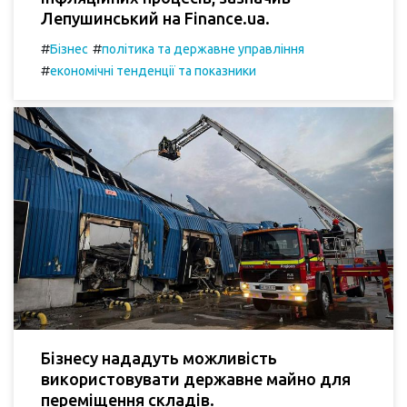
Лепушинський на Finance.ua.
#
#
Бізнес
політика та державне управління
#
економічні тенденції та показники
Бізнесу нададуть можливість
використовувати державне майно для
переміщення складів.