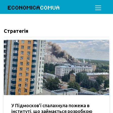
ECONOMICA
COMUA
Стратегія
У Підмосков'ї спалахнула пожежа в
інституті, що займається розробкою