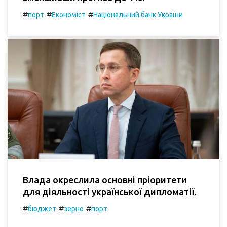
#
#
#
порт
Економіст
Національний банк України
Влада окреслила основні пріоритети
для діяльності української дипломатії.
#
#
#
бюджет
зерно
порт