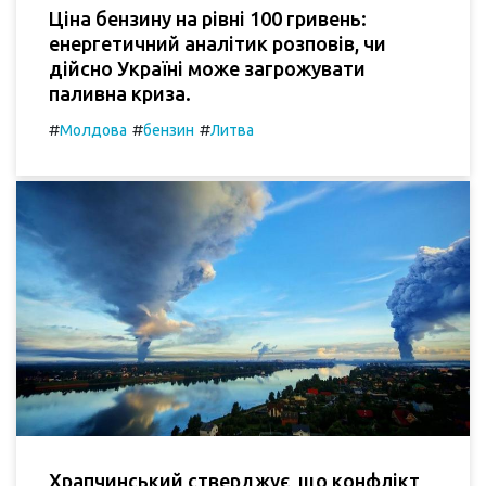
Ціна бензину на рівні 100 гривень:
енергетичний аналітик розповів, чи
дійсно Україні може загрожувати
паливна криза.
#
#
#
Молдова
бензин
Литва
Храпчинський стверджує, що конфлікт