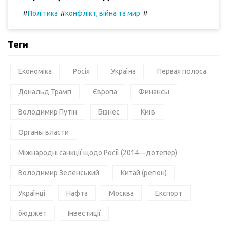
#
#
#
Політика
конфлікт, війна та мир
Теги
Економіка
Росія
Україна
Первая полоса
Дональд Трамп
Європа
Финансы
Володимир Путін
Бізнес
Київ
Органы власти
Міжнародні санкції щодо Росії (2014—дотепер)
Володимир Зеленський
Китай (регіон)
Українці
Нафта
Москва
Експорт
бюджет
Інвестиції