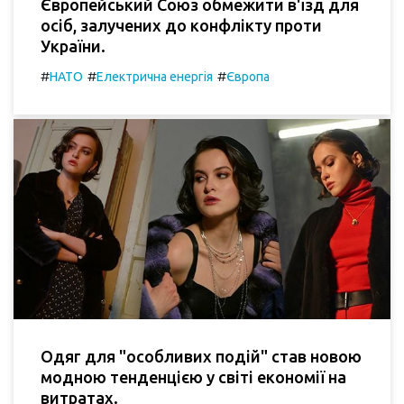
Європейський Союз обмежити в'їзд для
осіб, залучених до конфлікту проти
України.
#
#
#
НАТО
Електрична енергія
Європа
Одяг для "особливих подій" став новою
модною тенденцією у світі економії на
витратах.