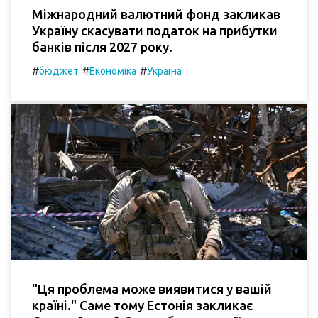
Міжнародний валютний фонд закликав
Україну скасувати податок на прибутки
банків після 2027 року.
#
#
#
бюджет
Економіка
Україна
"Ця проблема може виявитися у вашій
країні." Саме тому Естонія закликає