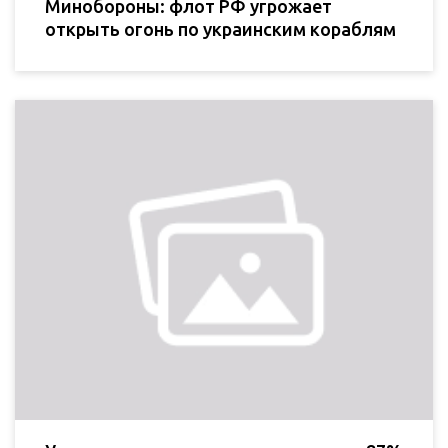
Минобороны: флот РФ угрожает
открыть огонь по украинским кораблям