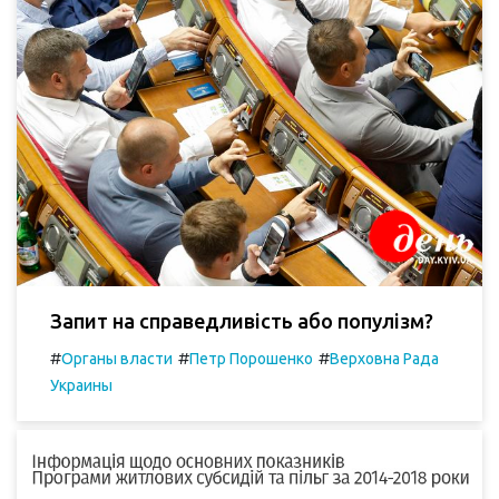
Запит на справедливість або популізм?
#
#
#
Органы власти
Петр Порошенко
Верховна Рада
Украины