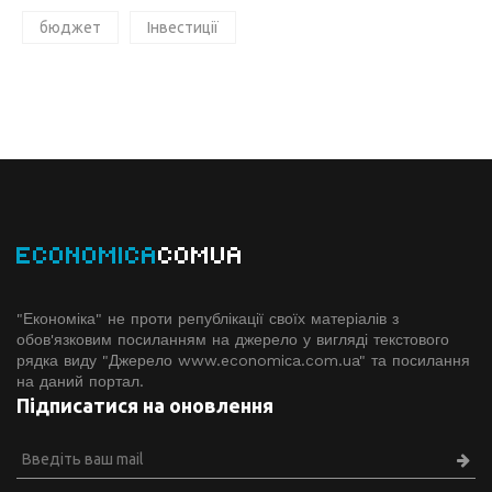
бюджет
Інвестиції
ECONOMICA
COMUA
"Економіка" не проти републікації своїх матеріалів з
обов'язковим посиланням на джерело у вигляді текстового
рядка виду "Джерело www.economiсa.com.ua" та посилання
на даний портал.
Підписатися на оновлення