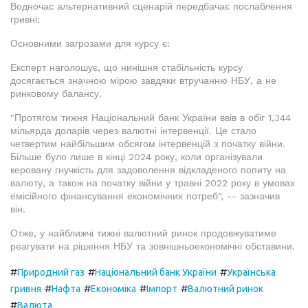
Водночас альтернативний сценарій передбачає послаблення
гривні:
Основними загрозами для курсу є:
Експерт наголошує, що нинішня стабільність курсу
досягається значною мірою завдяки втручанню НБУ, а не
ринковому балансу.
"Протягом тижня Національний банк України ввів в обіг 1,344
мільярда доларів через валютні інтервенції. Це стало
четвертим найбільшим обсягом інтервенцій з початку війни.
Більше було лише в кінці 2024 року, коли організували
керовану гнучкість для задоволення відкладеного попиту на
валюту, а також на початку війни у травні 2022 року в умовах
емісійного фінансування економічних потреб", -- зазначив
він.
Отже, у найближчі тижні валютний ринок продовжуватиме
реагувати на рішення НБУ та зовнішньоекономічні обставини.
#
#
#
Природний газ
Національний банк України
Українська
#
#
#
#
гривня
Нафта
Економіка
Імпорт
Валютний ринок
#
Валюта