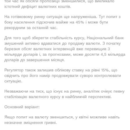
той час як обсяги пропозиції зменшилися, що викликало
істотний дефіцит валютних коштів.
На готівковому ринку ситуація ще напруженіша. Тут попит з
боку населення підскочив майже на 45% і може бути
рекордним за останній час.
Для того щоб зберегти стабільність курсу, Національний банк
змушений активно вдаватися до продажу валюти. З початку
березня обсяг валютних інтервенцій вже перевищив 3
мільярди доларів і, за прогнозами, може досягти 4,5 мільярда
доларів до завершення місяця.
Регулятор також залишив облікову ставку на рівні 15%, що
свідчить про його намір продовжувати суворо контролювати
ситуацію.
Незважаючи на тиск, що існує на ринку, аналітик очікує певну
стабілізацію валютного курсу в найближчій перспективі.
Основний варіант:
Якщо попит на валюту зменшиться, у квітні можливе навіть
незначне зміцнення гривні.