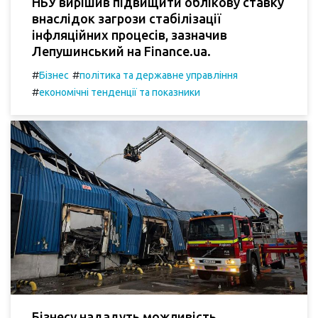
НБУ вирішив підвищити облікову ставку
внаслідок загрози стабілізації
інфляційних процесів, зазначив
Лепушинський на Finance.ua.
#
#
Бізнес
політика та державне управління
#
економічні тенденції та показники
Бізнесу нададуть можливість