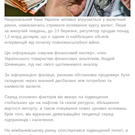
Національний банк України активно втручається у валютний
ринок, намагаючись стримати коливання курсу валют. Лише
за минулий тиждень, до 23 березня, регулятор продав понад
1,3 млрд доларів, що є одним із найбільших обсягів
інтервенцій від початку повномасштабної війни.
Цю інформацію озвучив фінансовий експерт, член
Українського товариства фінансових аналітиків, Андрій
Шевчишин, під час свого щотижневого аналізу.
За інформацією фахівця, ринкова обстановка продовжує бути
складною через значний дисбаланс між потребою та
наявністю валюти.
Серед основних факторів він вказує на підвищення
глобальних цін на нафтові та газові ресурси, збільшення
вартості імпорту, а також очікування нових цінових коливань.
Крім того, він відзначає девальваційні тенденції серед
підприємців і населення.
На міжбанківському ринку спостерігався підвищений попит, в