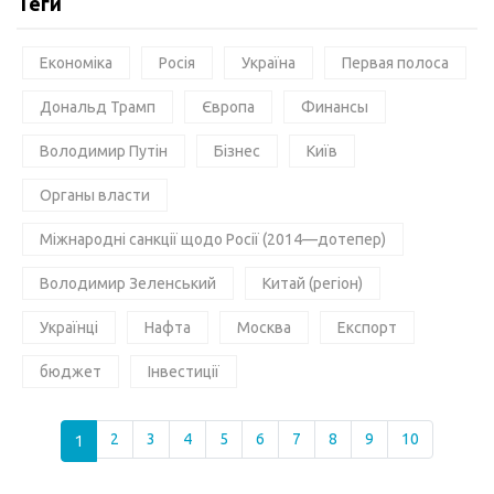
Теги
Економіка
Росія
Україна
Первая полоса
Дональд Трамп
Європа
Финансы
Володимир Путін
Бізнес
Київ
Органы власти
Міжнародні санкції щодо Росії (2014—дотепер)
Володимир Зеленський
Китай (регіон)
Українці
Нафта
Москва
Експорт
бюджет
Інвестиції
1
2
3
4
5
6
7
8
9
10