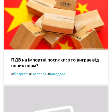
ПДВ на імпортні посилки: хто виграє від
нових норм?
#
#
#
бюджет
Facebook
Молдова