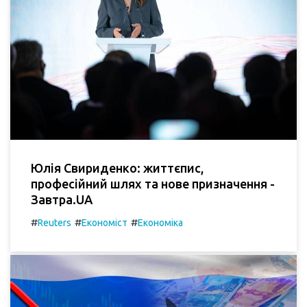
Юлія Свириденко: життєпис,
професійний шлях та нове призначення -
Завтра.UA
#
#
#
Reuters
Економіст
Економіка