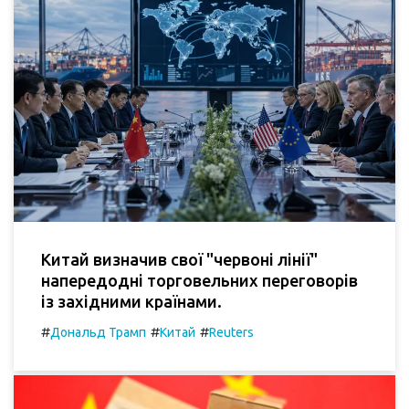
Китай визначив свої "червоні лінії"
напередодні торговельних переговорів
із західними країнами.
#
#
#
Дональд Трамп
Китай
Reuters