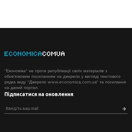
ECONOMICA
COMUA
"Економіка" не проти републікації своїх матеріалів з
обов'язковим посиланням на джерело у вигляді текстового
рядка виду "Джерело www.economiсa.com.ua" та посилання
на даний портал.
Підписатися на оновлення