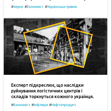
#
#
#
зерно
Економіст
Українська гривня
Експерт підкреслює, що наслідки
руйнування логістичних центрів і
складів торкнуться кожного українця.
#
#
#
Економіст
Інфляція
Нафтопродукт