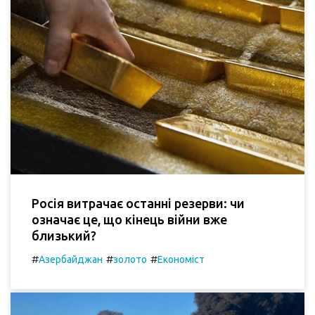
Росія витрачає останні резерви: чи
означає це, що кінець війни вже
близький?
#
#
#
Азербайджан
золото
Економіст