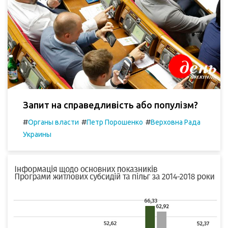
Запит на справедливість або популізм?
#
#
#
Органы власти
Петр Порошенко
Верховна Рада
Украины