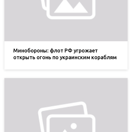
Минобороны: флот РФ угрожает
открыть огонь по украинским кораблям