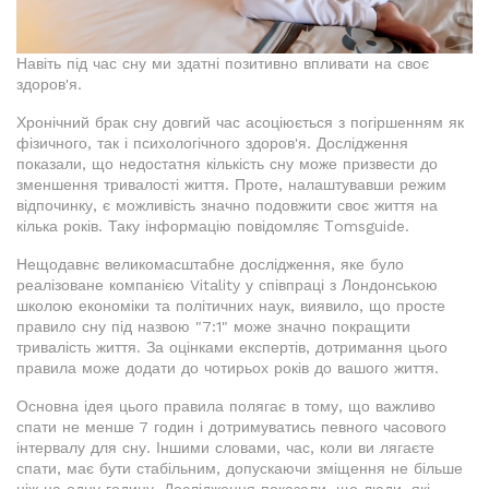
Навіть під час сну ми здатні позитивно впливати на своє
здоров'я.
Хронічний брак сну довгий час асоціюється з погіршенням як
фізичного, так і психологічного здоров'я. Дослідження
показали, що недостатня кількість сну може призвести до
зменшення тривалості життя. Проте, налаштувавши режим
відпочинку, є можливість значно подовжити своє життя на
кілька років. Таку інформацію повідомляє Тomsguide.
Нещодавнє великомасштабне дослідження, яке було
реалізоване компанією Vitality у співпраці з Лондонською
школою економіки та політичних наук, виявило, що просте
правило сну під назвою "7:1" може значно покращити
тривалість життя. За оцінками експертів, дотримання цього
правила може додати до чотирьох років до вашого життя.
Основна ідея цього правила полягає в тому, що важливо
спати не менше 7 годин і дотримуватись певного часового
інтервалу для сну. Іншими словами, час, коли ви лягаєте
спати, має бути стабільним, допускаючи зміщення не більше