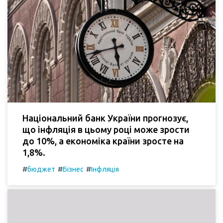
Національний банк України прогнозує,
що інфляція в цьому році може зрости
до 10%, а економіка країни зросте на
1,8%.
#
#
#
бюджет
Бізнес
Інфляція