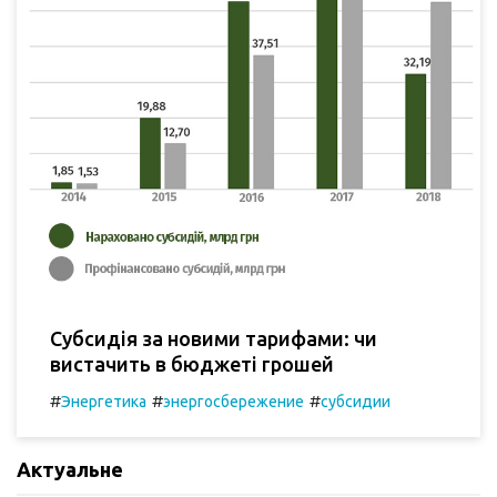
Субсидія за новими тарифами: чи
вистачить в бюджеті грошей
#
#
#
Энергетика
энергосбережение
субсидии
Актуальне