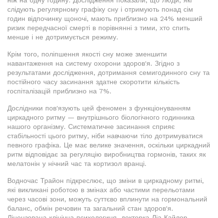
ніж на одну годину. Дослідження показали, що люди, які
слідують регулярному графіку сну і отримують понад сім
годин відпочинку щоночі, мають приблизно на 24% менший
ризик передчасної смерті в порівнянні з тими, хто спить
менше і не дотримується режиму.
Крім того, поліпшення якості сну може зменшити
навантаження на систему охорони здоров'я. Згідно з
результатами дослідження, дотримання семигодинного сну та
постійного часу засинання здатне скоротити кількість
госпіталізацій приблизно на 7%.
Дослідники пов'язують цей феномен з функціонуванням
циркадного ритму — внутрішнього біологічного годинника
нашого організму. Систематичне засинання сприяє
стабільності цього ритму, ніби навчаючи тіло дотримуватися
певного графіка. Це має велике значення, оскільки циркадний
ритм відповідає за регуляцію виробництва гормонів, таких як
мелатонін у нічний час та кортизол вранці.
Водночас Трайон підкреслює, що зміни в циркадному ритмі,
які викликані роботою в змінах або частими перельотами
через часові зони, можуть суттєво вплинути на гормональний
баланс, обмін речовин та загальний стан здоров'я.
Ліцензована клінічна психологиня, докторка Ліа Кайлор,