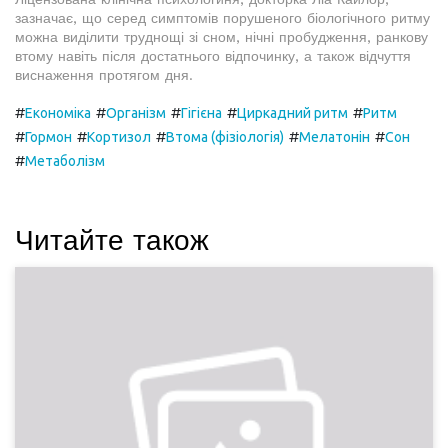
зазначає, що серед симптомів порушеного біологічного ритму
можна виділити труднощі зі сном, нічні пробудження, ранкову
втому навіть після достатнього відпочинку, а також відчуття
виснаження протягом дня.
#
#
#
#
#
Економіка
Організм
Гігієна
Циркадний ритм
Ритм
#
#
#
#
#
Гормон
Кортизол
Втома (фізіологія)
Мелатонін
Сон
#
Метаболізм
Читайте також