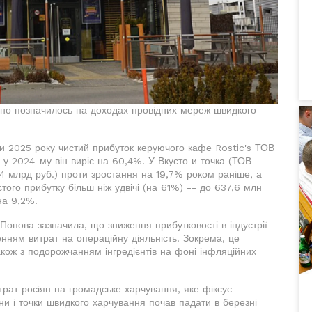
вно позначилось на доходах провідних мереж швидкого
 2025 року чистий прибуток керуючого кафе Rostic's ТОВ
к у 2024-му він виріс на 60,4%. У Вкусто и точка (ТОВ
,4 млрд руб.) проти зростання на 19,7% роком раніше, а
того прибутку більш ніж удвічі (на 61%) -- до 637,6 млн
на 9,2%.
Попова зазначила, що зниження прибутковості в індустрії
ням витрат на операційну діяльність. Зокрема, це
також з подорожчанням інгредієнтів на фоні інфляційних
рат росіян на громадське харчування, яке фіксує
ни і точки швидкого харчування почав падати в березні