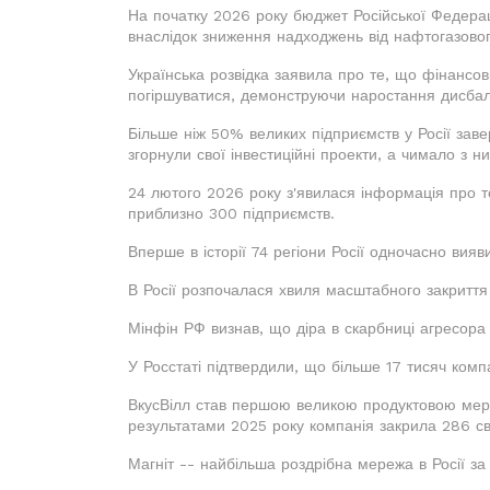
На початку 2026 року бюджет Російської Федерац
внаслідок зниження надходжень від нафтогазовог
Українська розвідка заявила про те, що фінансо
погіршуватися, демонструючи наростання дисбала
Більше ніж 50% великих підприємств у Росії зав
згорнули свої інвестиційні проекти, а чимало з н
24 лютого 2026 року з'явилася інформація про те
приблизно 300 підприємств.
Вперше в історії 74 регіони Росії одночасно вияв
В Росії розпочалася хвиля масштабного закриття
Мінфін РФ визнав, що діра в скарбниці агресор
У Росстаті підтвердили, що більше 17 тисяч компа
ВкусВілл став першою великою продуктовою мереж
результатами 2025 року компанія закрила 286 сво
Магніт -- найбільша роздрібна мережа в Росії за к