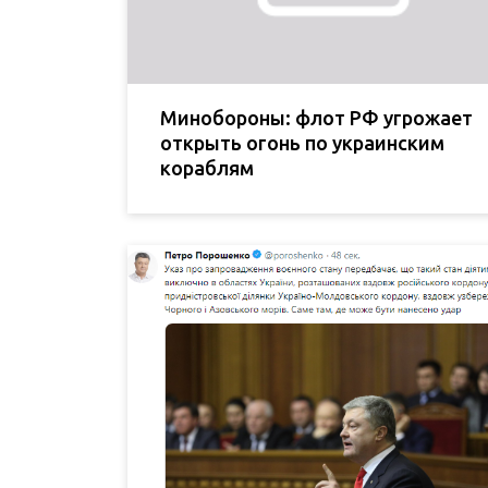
Минобороны: флот РФ угрожает
открыть огонь по украинским
кораблям