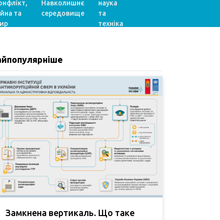
онфлікт,
Навколишнє
наука
ійна та
середовище
та
ир
техніка
айпопулярніше
Замкнена вертикаль. Що таке