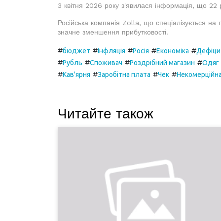
3 квітня 2026 року з'явилася інформація, що 22 р
Російська компанія Zolla, що спеціалізується на 
значне зменшення прибутковості.
#
#
#
#
#
бюджет
Інфляція
Росія
Економіка
Дефіци
#
#
#
#
Рубль
Споживач
Роздрібний магазин
Одяг
#
#
#
#
Кав'ярня
Заробітна плата
Чек
Некомерційна
Читайте також