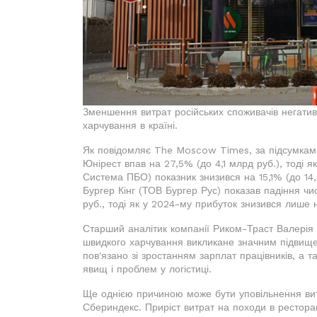
Зменшення витрат російських споживачів негати
харчування в країні.
Як повідомляє The Moscow Times, за підсумками
Юнірест впав на 27,5% (до 4,1 млрд руб.), тоді я
Система ПБО) показник знизився на 15,1% (до 14
Бургер Кінг (ТОВ Бургер Рус) показав падіння чис
руб., тоді як у 2024-му прибуток знизився лише 
Старший аналітик компанії Риком-Траст Валерія 
швидкого харчування викликане значним підвищен
пов'язано зі зростанням зарплат працівників, а 
явищ і проблем у логістиці.
Ще однією причиною може бути уповільнення вит
Сбериндекс. Приріст витрат на походи в рестора