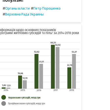
#
#
Органы власти
Петр Порошенко
#
Верховна Рада Украины