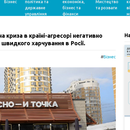
Бізнес
політика та
економіка,
Мистецтво
к
державне
бізнес та
та розваги
в
управління
фінанси
м
а криза в країні-агресорі негативно
Н
швидкого харчування в Росії.
#
Бізнес