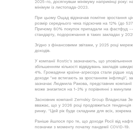
2025-го, досягнувши мінімуму наприкінці року: н
мінімум із листопада-2023.
При цьому Ощад відзначав помітне зростання цін 
розмір середнього чека підскочив на 12% (до 537 р
Причому 80% покупок припадали на фастфуд -- с
стандарту, подорожчання в таких закладах у 2025
Згідно з фінансовими звітами, у 2025 році мере
доходів.
У компанії Rostic's зазначають, що уповільнення
збільшенням кількості відвідувань закладів швид
4%. Громадяни країни-агресора стали рідше ходи
доходи "не встигають за зростанням інфляції", 
зазначає Людмила Ракова, представник компанії 
може знизитися на 1-3% у порівнянні з минулим 
Засновник компанії Zemskiy Group Владислав Зем
вважає, що у 2026 році продовжиться тенденція 
ринку. "Цей рік буде складним для всіх, зокрема 
Раніше йшлося про те, що доходи Росії від нафт
позначки з моменту початку пандемії COVID-19.