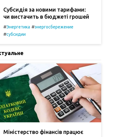
Субсидія за новими тарифами:
чи вистачить в бюджеті грошей
#
#
Энергетика
энергосбережение
#
субсидии
ктуальне
Міністерство фінансів працює