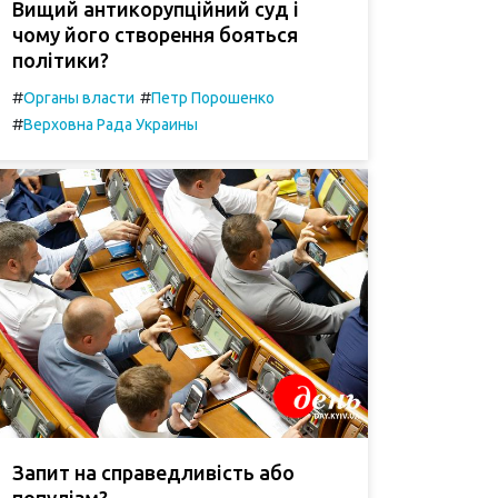
Вищий антикорупційний суд і
чому його створення бояться
політики?
#
#
Органы власти
Петр Порошенко
#
Верховна Рада Украины
Запит на справедливість або
популізм?