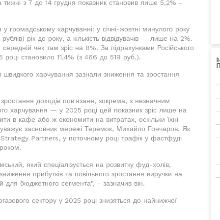
а тижні з 7 до 14 грудня показник становив лише 5,2% -
у громадському харчуванні: у січні-жовтні минулого року
ублів) рік до року, а кількість відвідувачів -- лише на 2%.
ередній чек там зріс на 8%. За підрахунками Російського
 році становило 11,4% (з 466 до 519 руб.).
жі швидкого харчування зазнали зниження та зростання
 зростання доходів пов'язане, зокрема, з незначним
кого харчування — у 2025 році цей показник зріс лише на
ти в кафе або ж економити на витратах, оскільки їхні
зауважує засновник мережі Теремок, Михайло Гончаров. Як
Strategy Partners, у поточному році трафік у фастфуді
роком.
ський, який спеціалізується на розвитку фуд-холів,
зниження прибутків та повільного зростання виручки на
й для бюджетного сегмента", - зазначив він.
огазового сектору у 2025 році знизяться до найнижчої