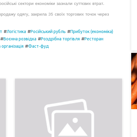
осійські сектори економіки зазнали суттєвих втрат.
продажу одягу, закрила 35 своїх торгових точок через
#
#
#
т
Логістика
Російський рубль
Прибуток (економіка)
#
#
#
Воєнна розвідка
Роздрібна торгівля
Ресторан
#
 організація
Фаст-фуд