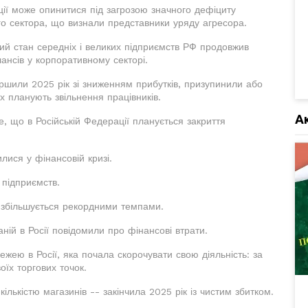
ії може опинитися під загрозою значного дефіциту
о сектора, що визнали представники уряду агресора.
вий стан середніх і великих підприємств РФ продовжив
нсів у корпоративному секторі.
ершили 2025 рік зі зниженням прибутків, призупинили або
их планують звільнення працівників.
А
, що в Російській Федерації планується закриття
илися у фінансовій кризі.
 підприємств.
а збільшується рекордними темпами.
ній в Росії повідомили про фінансові втрати.
ею в Росії, яка почала скорочувати свою діяльність: за
їх торгових точок.
ількістю магазинів -- закінчила 2025 рік із чистим збитком.