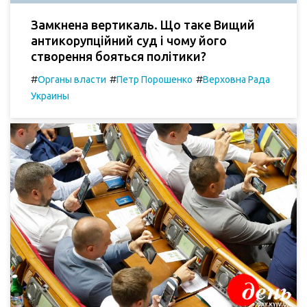
Замкнена вертикаль. Що таке Вищий
антикорупційний суд і чому його
створення бояться політики?
#
#
#
Органы власти
Петр Порошенко
Верховна Рада
Украины