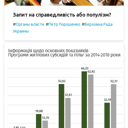
Запит на справедливість або популізм?
#
#
#
Органы власти
Петр Порошенко
Верховна Рада
Украины