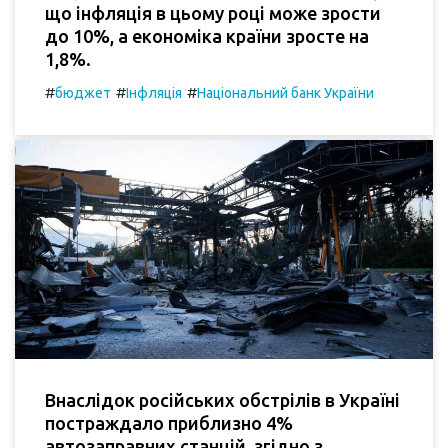
що інфляція в цьому році може зрости
до 10%, а економіка країни зросте на
1,8%.
#
#
#
бюджет
Інфляція
Національний банк України
Внаслідок російських обстрілів в Україні
постраждало приблизно 4%
автозаправних станцій, згідно з