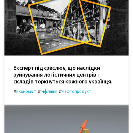
Експерт підкреслює, що наслідки
руйнування логістичних центрів і
складів торкнуться кожного українця.
#
#
#
Економіст
Інфляція
Нафтопродукт