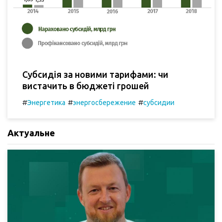
Субсидія за новими тарифами: чи
вистачить в бюджеті грошей
#
#
#
Энергетика
энергосбережение
субсидии
Актуальне