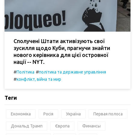
Сполучені Штати активізують свої
зусилля щодо Куби, прагнучи знайти
нового керівника для цієї островної
нації -- NYT.
#
#
Політика
політика та державне управління
#
конфлікт, війна та мир
Теги
Економіка
Росія
Україна
Первая полоса
Дональд Трамп
Європа
Финансы