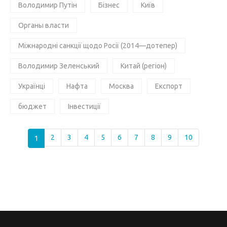
Володимир Путін
Бізнес
Київ
Органы власти
Міжнародні санкції щодо Росії (2014—дотепер)
Володимир Зеленський
Китай (регіон)
Українці
Нафта
Москва
Експорт
бюджет
Інвестиції
1
2
3
4
5
6
7
8
9
10