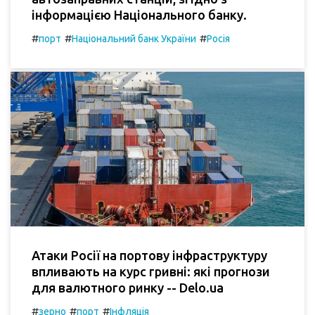
інформацією Національного банку.
#
#
#
порт
Національний банк України
Росія
Атаки Росії на портову інфраструктуру
впливають на курс гривні: які прогнози
для валютного ринку -- Delo.ua
#
#
#
зерно
порт
Інфляція