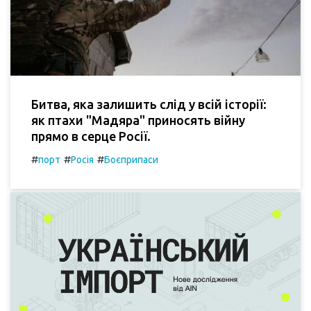
Битва, яка залишить слід у всій історії:
як птахи "Мадяра" приносять війну
прямо в серце Росії.
#
#
#
порт
Росія
Боєприпаси