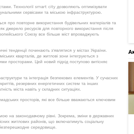
стами. Технології smart city дозволяють оптимізувати
мунальними сервісами та міською інфраструктурою.
ться про повторне використання будівельних матеріалів та
 як джерело ресурсів для повторного використання після
вропейського Союзу все більше міст впроваджують
чні тенденції починають з'являтися у містах України.
А
іських кварталів, де житлові зони інтегруються з
ими просторами. Цей новий підхід поступово витісняє
раструктури та інтеграція безпекових елементів. У сучасних
укриттів, резервних енергетичних систем та інших
тність міста навіть у складних ситуаціях.
адських просторів, які все більше вважаються ключовим
рмою на законодавчому рівні. Зокрема, зміни в державних
існих житлових районів, що включатимуть соціальну
а безперешкодне середовище.