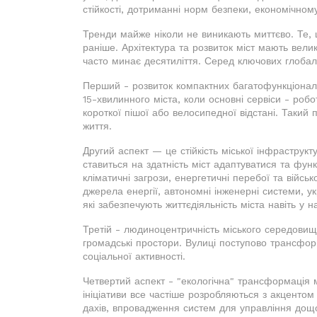
стійкості, дотриманні норм безпеки, економічному
Тренди майже ніколи не виникають миттєво. Те,
раніше. Архітектура та розвиток міст мають велику
часто минає десятиліття. Серед ключових глобаль
Перший - розвиток компактних багатофункціональ
15-хвилинного міста, коли основні сервіси - робо
короткої пішої або велосипедної відстані. Такий 
життя.
Другий аспект — це стійкість міської інфраструкт
ставиться на здатність міст адаптуватися та фун
кліматичні загрози, енергетичні перебої та військ
джерела енергії, автономні інженерні системи, ук
які забезпечують життєдіяльність міста навіть у 
Третій - людиноцентричність міського середовища
громадські простори. Вулиці поступово трансфор
соціальної активності.
Четвертий аспект - "екологічна" трансформація м
ініціативи все частіше розробляються з акцентом
дахів, впровадження систем для управління дощ