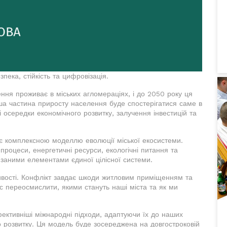
зпека, стійкість та цифровізація.
ння проживає в міських агломераціях, і до 2050 року ця
а частина приросту населення буде спостерігатися саме в
і осередки економічного розвитку, залучення інвестицій та
ає комплексною моделлю еволюції міської екосистеми.
процеси, енергетичні ресурси, екологічні питання та
язаними елементами єдиної цілісної системи.
ивості. Конфлікт завдає шкоди житловим приміщенням та
ас переосмислити, якими стануть наші міста та як ми
ективніші міжнародні підходи, адаптуючи їх до наших
о розвитку. Ця модель буде зосереджена на довгостроковій