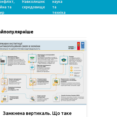
онфлікт,
Навколишнє
наука
ійна та
середовище
та
ир
техніка
айпопулярніше
Замкнена вертикаль. Що таке