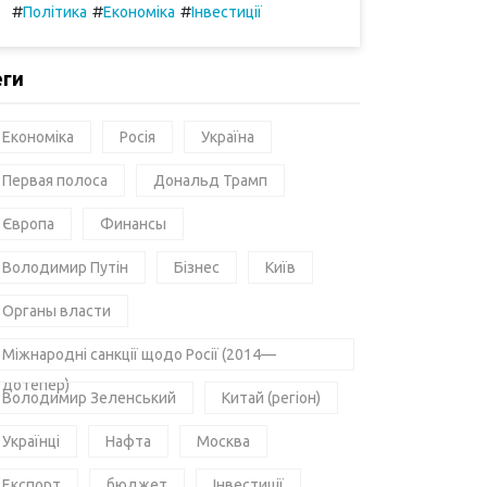
#
#
#
Політика
Економіка
Інвестиції
еги
Економіка
Росія
Україна
Первая полоса
Дональд Трамп
Європа
Финансы
Володимир Путін
Бізнес
Київ
Органы власти
Міжнародні санкції щодо Росії (2014—
дотепер)
Володимир Зеленський
Китай (регіон)
Українці
Нафта
Москва
Експорт
бюджет
Інвестиції