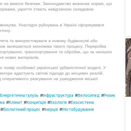
ься на вимоги безпеки. Законодавство визначає норми, що
 нормами, укриття стають невід'ємною складовою
івництва. Унаслідок руйнувань в Україні сформувався
етону.
яти та використовувати в новому будівництві або
ком залишається економіка такого процесу. Переробка
 сортування, транспортування та обробки, що за нинішніх
я нових матеріалів.
 появу особливої української урбаністичної моделі. У
тектори адаптують світові підходи до місцевих реалій.
ід оперативного реагування на ушкодження міської
#
#
#
#
Енергетична галузь
Інфраструктура
Велосипед
Ризик
#
#
#
#
ика
Клімат
Концепція
Екологія
Екосистема
#
#
#
Біологічний процес
Інерція
Містобудування