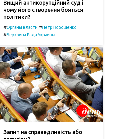
Вищий антикорупційний суд і
чому його створення бояться
політики?
#
#
Органы власти
Петр Порошенко
#
Верховна Рада Украины
Запит на справедливість або
популізм?