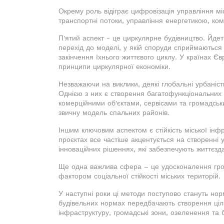
Окрему роль відіграє цифровізація управління мі
транспортні потоки, управління енергетикою, ко
П'ятий аспект - це циркулярне будівництво. Йде
перехід до моделі, у якій споруди сприймаються
закінчення їхнього життєвого циклу. У країнах Є
принципи циркулярної економіки.
Незважаючи на виклики, деякі глобальні урбаністи
Однією з них є створення багатофункціональних м
комерційними об'єктами, сервісами та громадськ
звичну модель спальних районів.
Іншим ключовим аспектом є стійкість міської інф
проєктах все частіше акцентується на створенні 
інноваційних рішеннях, які забезпечують життєзда
Ще одна важлива сфера – це удосконалення гром
фактором соціальної стійкості міських територій.
У наступні роки ці методи поступово стануть но
будівельних нормах передбачають створення ціл
інфраструктуру, громадські зони, озеленення т