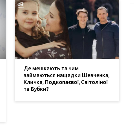
Де мешкають та чим
займаються нащадки Шевченка,
Кличка, Подкопаєвої, Світоліної
та Бубки?