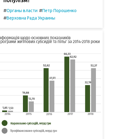
#
#
Органы власти
Петр Порошенко
#
Верховна Рада Украины