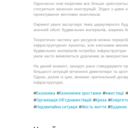
Одночасно нові ініціативи все більше орієнтуют
стосуються захисних конструкцій. Згідно з цими
проектування житлових комплексів.
Окремої уваги заслуговує тема циркулярного буд
значний обсяг будівельних матеріалів, зокрема б
Теоретично частину цих ресурсів можна переробл
інфраструктурних проєктах, але ключовим викли
будівельних матеріалів потребує інфраструктури
умов часто виявляється дорожчим за використанн
На даний момент, занадто рано стверджувати про
більшості ситуацій вітчизняні девелопери та архі
Однак, разом із цим, виникає оригінальний досв
інфраструктури.
#
#
#
Економіка
Економічне зростання
Інвестиції
#
#
#
Організація Об'єднаних Націй
Криза
Енергет
#
#
#
Надзвичайна ситуація
Якість життя
Будинок