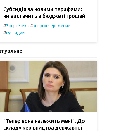
Субсидія за новими тарифами:
чи вистачить в бюджеті грошей
#
#
Энергетика
энергосбережение
#
субсидии
ктуальне
"Тепер вона належить мені". До
складу керівництва державної