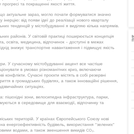
 прогресі та покращенні якості життя.
 що актуальне зараз, могло почати формуватися значно
 інерцію: від появи ідеї до реалізації нового кварталу
них тенденцій у містобудуванні я виділяю кілька напрямів.
них районів. У світовій практиці поширюється концепція
та, освіта, медицина, відпочинок - доступні в межах
підхід знижує транспортне навантаження і підвищує якість
ури. У сучасному містобудуванні акцент все частіше
кціонувати в умовах різноманітних криз, включаючи
ові конфлікти. Сучасні проєкти містять в собі резервні
риття в громадських будівлях, а також інноваційні рішення,
надзвичайних ситуаціях.
: пішохідні зони, велосипедна інфраструктура, парки,
муються в середовище для взаємодії, відпочинку та
іських територій. У країнах Європейського Союзу нові
 на енергоефективність будівель, використання "зелених"
овими водами, а також зменшення викидів CO₂.