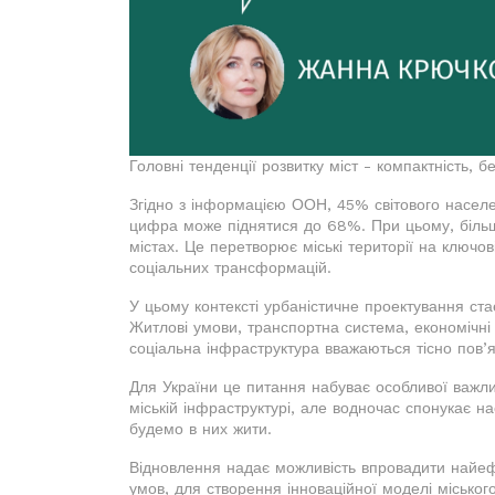
Головні тенденції розвитку міст - компактність, бе
Згідно з інформацією ООН, 45% світового населе
цифра може піднятися до 68%. При цьому, більш
містах. Це перетворює міські території на ключов
соціальних трансформацій.
У цьому контексті урбаністичне проектування ст
Житлові умови, транспортна система, економічні 
соціальна інфраструктура вважаються тісно пов’
Для України це питання набуває особливої важл
міській інфраструктурі, але водночас спонукає н
будемо в них жити.
Відновлення надає можливість впровадити найеф
умов, для створення інноваційної моделі міськог