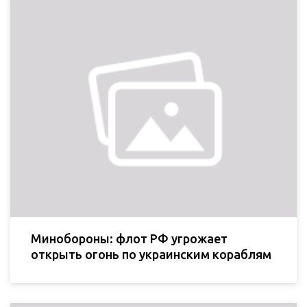
Минобороны: флот РФ угрожает
открыть огонь по украинским кораблям