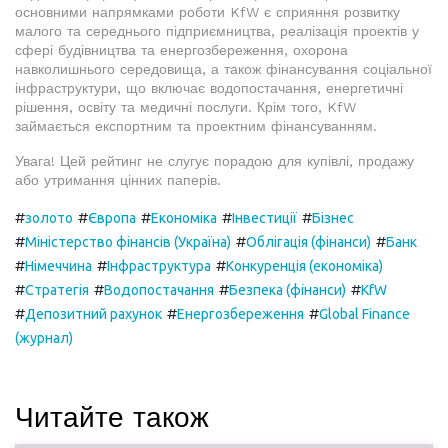
основними напрямками роботи KfW є сприяння розвитку
малого та середнього підприємництва, реалізація проектів у
сфері будівництва та енергозбереження, охорона
навколишнього середовища, а також фінансування соціальної
інфраструктури, що включає водопостачання, енергетичні
рішення, освіту та медичні послуги. Крім того, KfW
займається експортним та проектним фінансуванням.
Увага! Цей рейтинг не слугує порадою для купівлі, продажу
або утримання цінних паперів.
#
#
#
#
#
золото
Європа
Економіка
Інвестиції
Бізнес
#
#
#
Міністерство фінансів (Україна)
Облігація (фінанси)
Банк
#
#
#
Німеччина
Інфраструктура
Конкуренція (економіка)
#
#
#
#
Стратегія
Водопостачання
Безпека (фінанси)
KfW
#
#
#
Депозитний рахунок
Енергозбереження
Global Finance
(журнал)
Читайте також