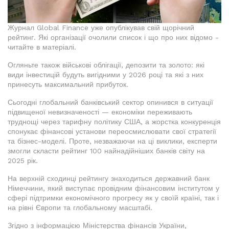
Журнал Global Finance уже опублікував свій щорічний
рейтинг. Які організації очолили список і що про них відомо -
читайте в матеріалі.
Огляньте також військові облігації, депозити та золото: які
види інвестицій будуть вигідними у 2026 році та які з них
принесуть максимальний прибуток.
Сьогодні глобальний банківський сектор опинився в ситуації
підвищеної невизначеності — економіки переживають
труднощі через тарифну політику США, а жорстка конкуренція
спонукає фінансові установи переосмислювати свої стратегії
та бізнес-моделі. Проте, незважаючи на ці виклики, експерти
змогли скласти рейтинг 100 найнадійніших банків світу на
2025 рік.
На верхній сходинці рейтингу знаходиться державний банк
Німеччини, який виступає провідним фінансовим інститутом у
сфері підтримки економічного прогресу як у своїй країні, так і
на рівні Європи та глобальному масштабі.
Згідно з інформацією Міністерства фінансів України,