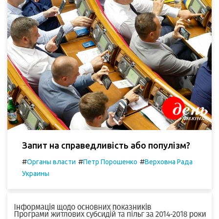
Запит на справедливість або популізм?
#
#
#
Органы власти
Петр Порошенко
Верховна Рада
Украины