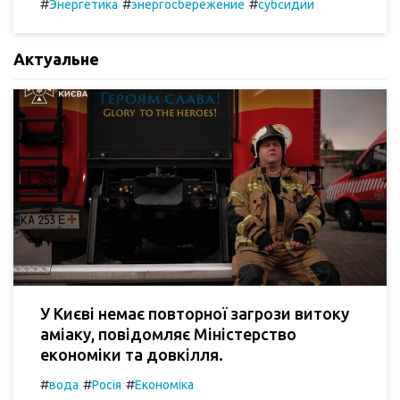
#
#
#
Энергетика
энергосбережение
субсидии
Актуальне
У Києві немає повторної загрози витоку
аміаку, повідомляє Міністерство
економіки та довкілля.
#
#
#
вода
Росія
Економіка