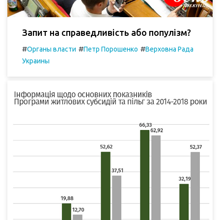
Запит на справедливість або популізм?
#
#
#
Органы власти
Петр Порошенко
Верховна Рада
Украины