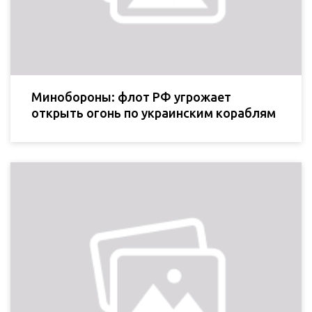
Минобороны: флот РФ угрожает
открыть огонь по украинским кораблям