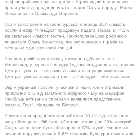
в ефірі приблизно раз на три дні. Утричі рідше в передачах
брали участь народні депутати з партії "Слуга народу" Марія
Мезенцева та Олександр Мережко.
Після загострення на фоні Курської операції ЗСУ кількість
росіян в ефірі "FreeДом" продовжує падати. Наразі їх 14,2%
від загальної кількості гостей. Найпопулярнішою росіянкою
лишається Ольга Курносова, яку запрошували 11 разів за
місяць чи один раз кожні три дні.
У списку російських прізвищ також не відбулося змін.
Наприклад, у вересні Геннадія Гудкова згадували двічі, тоді як
Дмитра Гудкова - сім разів. А в жовтні ситуація змінилася:
Дмитра Гудкова згадували тричі, а Геннадія - вже вісім разів.
Окрім українців і росіян, учасники з інших країн отримали
приблизно 15% від загального ефірного часу на марафоні.
Найбільш активними спікерами виявилися представники
Ізраїлю, Грузії, Молдови та Білорусі.
У жовтні міжнародні питання займали 39,2% від загального
часу обговорень. Військові дії стали темою для 29% дискусій.
Соціальні аспекти були обговорені в 17% студій. Економічні
питання порушувалися в 9,8% випадків. Культурні теми стали