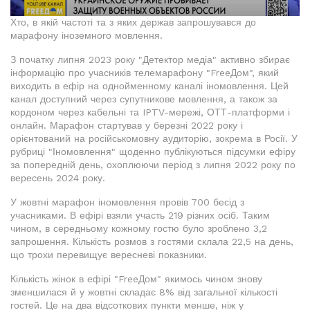
Хто, в якій частоті та з яких держав запрошувався до
марафону іноземного мовлення.
З початку липня 2023 року "Детектор медіа" активно збирає
інформацію про учасників телемарафону "FreeДом", який
виходить в ефір на однойменному каналі іномовлення. Цей
канал доступний через супутникове мовлення, а також за
кордоном через кабельні та IPTV-мережі, ОТТ-платформи і
онлайн. Марафон стартував у березні 2022 року і
орієнтований на російськомовну аудиторію, зокрема в Росії. У
рубриці "Іномовлення" щоденно публікуються підсумки ефіру
за попередній день, охоплюючи період з липня 2022 року по
вересень 2024 року.
У жовтні марафон іномовлення провів 700 бесід з
учасниками. В ефірі взяли участь 219 різних осіб. Таким
чином, в середньому кожному гостю було зроблено 3,2
запрошення. Кількість розмов з гостями склала 22,5 на день,
що трохи перевищує вересневі показники.
Кількість жінок в ефірі "FreeДом" якимось чином знову
зменшилася й у жовтні складає 8% від загальної кількості
гостей. Це на два відсоткових пункти менше, ніж у