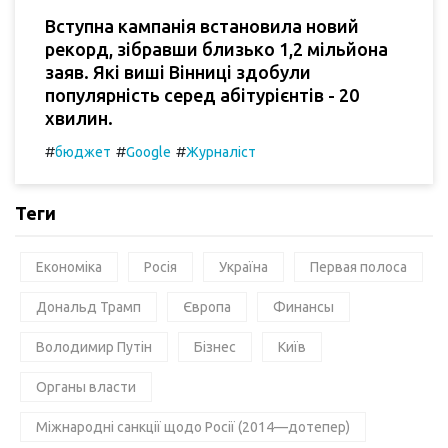
Вступна кампанія встановила новий
рекорд, зібравши близько 1,2 мільйона
заяв. Які виші Вінниці здобули
популярність серед абітурієнтів - 20
хвилин.
#
#
#
бюджет
Google
Журналіст
Теги
Економіка
Росія
Україна
Первая полоса
Дональд Трамп
Європа
Финансы
Володимир Путін
Бізнес
Київ
Органы власти
Міжнародні санкції щодо Росії (2014—дотепер)