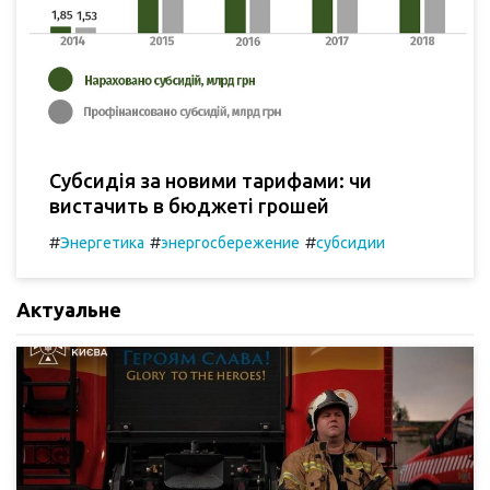
Субсидія за новими тарифами: чи
вистачить в бюджеті грошей
#
#
#
Энергетика
энергосбережение
субсидии
Актуальне