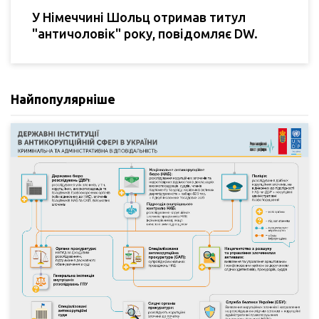
У Німеччині Шольц отримав титул
"античоловік" року, повідомляє DW.
Найпопулярніше