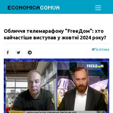
ECONOMICA
COMUA
Обличчя телемарафону "FreeДом": хто
найчастіше виступав у жовтні 2024 року?
#
Політика