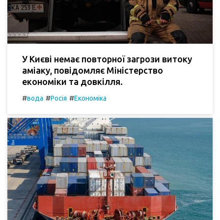
У Києві немає повторної загрози витоку
аміаку, повідомляє Міністерство
економіки та довкілля.
#
#
#
вода
Росія
Економіка