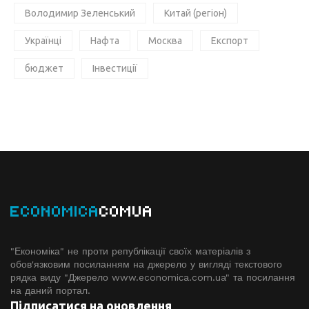
Володимир Зеленський
Китай (регіон)
Українці
Нафта
Москва
Експорт
бюджет
Інвестиції
ECONOMICA
COMUA
"Економіка" не проти републікації своїх матеріалів з
обов'язковим посиланням на джерело у вигляді текстового
рядка виду "Джерело www.economiсa.com.ua" та посилання
на даний портал.
Підписатися на оновлення