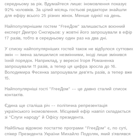
середньому за рік. Вдумайтеся лише: іномовлення показує
92% чоловіків. За цілий місяць гостьові редактори знайшли
для ефіру всього 25 різних жінок. Менше однієї на день.
Найпопулярнішим гостем "FreeДом" залишається воєнний
експерт Дмитро Снєгирьов: у жовтні його запрошували в ефір
17 разів, тобто в середньому один раз на два дні.
У списку найпопулярніших гостей також не відбулося суттєвих
змін — імена залишилися незмінними, іноді лише змінився
їхній порядок. Наприклад, у вересні Ігоря Романенка
запрошували 11 разів, а тепер ця цифра зросла до 16.
Володимира Фесенка запрошували дев'ять разів, а тепер вже
15.
Найпопулярніші гості "FreeДом" -- це давно сталий список
контактів.
Єдина ще сталіша річ -- політична репрезентація
українського іномовлення. Місцевий ефір навпіл складається
зі "Слуги народу" й Офісу президента.
Найбільш відомою постаттю програми "FreeДом" є, по суті,
спікер Президента України Михайло Подоляк, який з'являвся