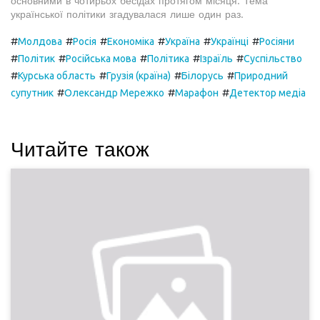
основними в чотирьох бесідах протягом місяця. Тема
української політики згадувалася лише один раз.
#
#
#
#
#
#
Молдова
Росія
Економіка
Україна
Українці
Росіяни
#
#
#
#
#
Політик
Російська мова
Політика
Ізраїль
Суспільство
#
#
#
#
Курська область
Грузія (країна)
Білорусь
Природний
#
#
#
супутник
Олександр Мережко
Марафон
Детектор медіа
Читайте також