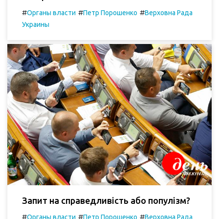
#
#
#
Органы власти
Петр Порошенко
Верховна Рада
Украины
Запит на справедливість або популізм?
#
#
#
Органы власти
Петр Порошенко
Верховна Рада