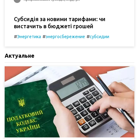
Субсидія за новими тарифами: чи
вистачить в бюджеті грошей
#
#
#
Энергетика
энергосбережение
субсидии
Актуальне