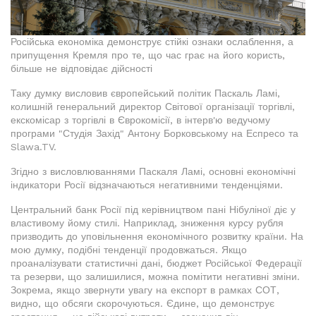
Російська економіка демонструє стійкі ознаки ослаблення, а
припущення Кремля про те, що час грає на його користь,
більше не відповідає дійсності
Таку думку висловив європейський політик Паскаль Ламі,
колишній генеральний директор Світової організації торгівлі,
екскомісар з торгівлі в Єврокомісії, в інтерв'ю ведучому
програми "Студія Захід" Антону Борковському на Еспресо та
Slawa.TV.
Згідно з висловлюваннями Паскаля Ламі, основні економічні
індикатори Росії відзначаються негативними тенденціями.
Центральний банк Росії під керівництвом пані Нібуліної діє у
властивому йому стилі. Наприклад, зниження курсу рубля
призводить до уповільнення економічного розвитку країни. На
мою думку, подібні тенденції продовжаться. Якщо
проаналізувати статистичні дані, бюджет Російської Федерації
та резерви, що залишилися, можна помітити негативні зміни.
Зокрема, якщо звернути увагу на експорт в рамках СОТ,
видно, що обсяги скорочуються. Єдине, що демонструє