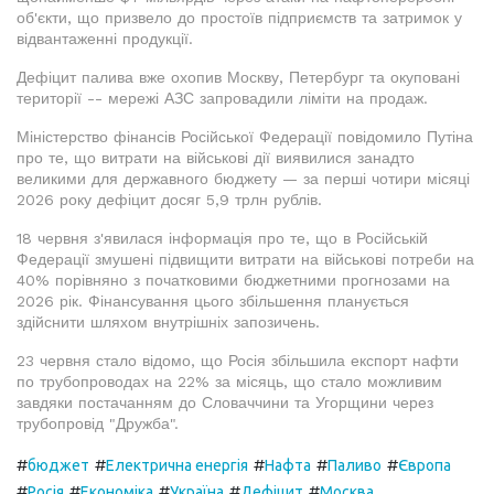
об'єкти, що призвело до простоїв підприємств та затримок у
відвантаженні продукції.
Дефіцит палива вже охопив Москву, Петербург та окуповані
території -- мережі АЗС запровадили ліміти на продаж.
Міністерство фінансів Російської Федерації повідомило Путіна
про те, що витрати на військові дії виявилися занадто
великими для державного бюджету — за перші чотири місяці
2026 року дефіцит досяг 5,9 трлн рублів.
18 червня з'явилася інформація про те, що в Російській
Федерації змушені підвищити витрати на військові потреби на
40% порівняно з початковими бюджетними прогнозами на
2026 рік. Фінансування цього збільшення планується
здійснити шляхом внутрішніх запозичень.
23 червня стало відомо, що Росія збільшила експорт нафти
по трубопроводах на 22% за місяць, що стало можливим
завдяки постачанням до Словаччини та Угорщини через
трубопровід "Дружба".
#
#
#
#
#
бюджет
Електрична енергія
Нафта
Паливо
Європа
#
#
#
#
#
Росія
Економіка
Україна
Дефіцит
Москва