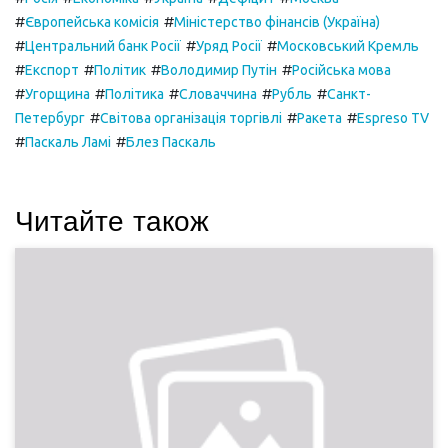
#
#
Європейська комісія
Міністерство фінансів (Україна)
#
#
#
Центральний банк Росії
Уряд Росії
Московський Кремль
#
#
#
#
Експорт
Політик
Володимир Путін
Російська мова
#
#
#
#
#
Угорщина
Політика
Словаччина
Рубль
Санкт-
#
#
#
Петербург
Світова організація торгівлі
Ракета
Espreso TV
#
#
Паскаль Ламі
Блез Паскаль
Читайте також