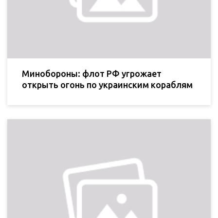
Минобороны: флот РФ угрожает
открыть огонь по украинским кораблям