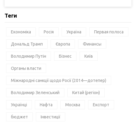
Теги
Економіка
Росія
Україна
Первая полоса
Дональд Трамп
Європа
Финансы
Володимир Путін
Бізнес
Київ
Органы власти
Міжнародні санкції щодо Росії (2014—дотепер)
Володимир Зеленський
Китай (регіон)
Українці
Нафта
Москва
Експорт
бюджет
Інвестиції