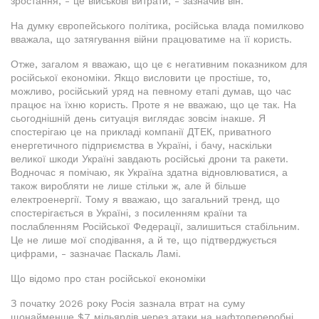
зростання, - це військові витрати, - зазначив він.
На думку європейського політика, російська влада помилково
вважала, що затягування війни працюватиме на її користь.
Отже, загалом я вважаю, що це є негативним показником для
російської економіки. Якщо висловити це простіше, то,
можливо, російський уряд на певному етапі думав, що час
працює на їхню користь. Проте я не вважаю, що це так. На
сьогоднішній день ситуація виглядає зовсім інакше. Я
спостерігаю це на прикладі компанії ДТЕК, приватного
енергетичного підприємства в Україні, і бачу, наскільки
великої шкоди Україні завдають російські дрони та ракети.
Водночас я помічаю, як Україна здатна відновлюватися, а
також виробляти не лише стільки ж, але й більше
електроенергії. Тому я вважаю, що загальний тренд, що
спостерігається в Україні, з посиленням країни та
послабленням Російської Федерації, залишиться стабільним.
Це не лише мої сподівання, а й те, що підтверджується
цифрами, - зазначає Паскаль Ламі.
Що відомо про стан російської економіки
З початку 2026 року Росія зазнала втрат на суму
щонайменше $7 мільярдів через атаки на нафтопереробні