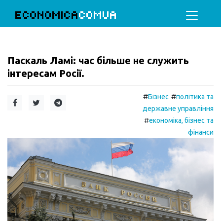
ECONOMICA
COMUA
Паскаль Ламі: час більше не служить
інтересам Росії.
#
#
Бізнес
політика та
державне управління
#
економіка, бізнес та
фінанси