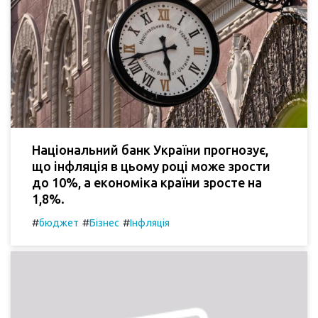
Національний банк України прогнозує,
що інфляція в цьому році може зрости
до 10%, а економіка країни зросте на
1,8%.
#
#
#
бюджет
Бізнес
Інфляція