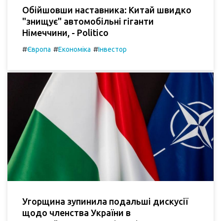
Обійшовши наставника: Китай швидко
"знищує" автомобільні гіганти
Німеччини, - Politico
#
#
#
Європа
Економіка
Інвестор
Угорщина зупинила подальші дискусії
щодо членства України в