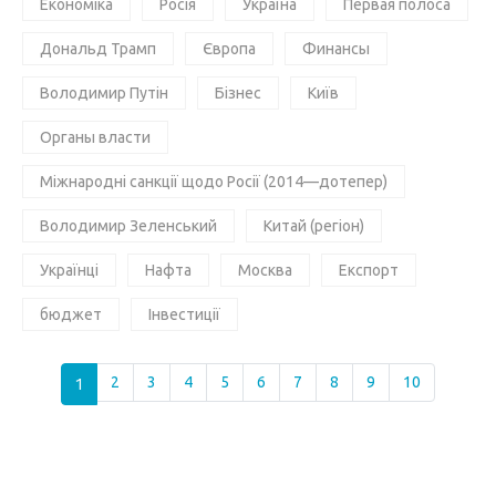
Економіка
Росія
Україна
Первая полоса
Дональд Трамп
Європа
Финансы
Володимир Путін
Бізнес
Київ
Органы власти
Міжнародні санкції щодо Росії (2014—дотепер)
Володимир Зеленський
Китай (регіон)
Українці
Нафта
Москва
Експорт
бюджет
Інвестиції
1
2
3
4
5
6
7
8
9
10