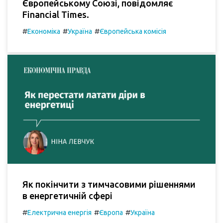
Європейському Союзі, повідомляє
Financial Times.
#
#
#
Економіка
Україна
Європейська комісія
Як покінчити з тимчасовими рішеннями
в енергетичній сфері
#
#
#
Електрична енергія
Європа
Україна