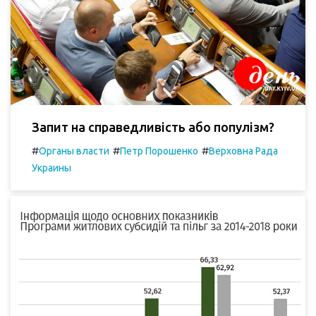
Запит на справедливість або популізм?
#
#
#
Органы власти
Петр Порошенко
Верховна Рада
Украины