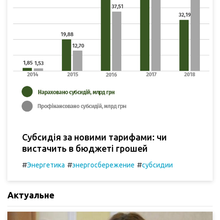
Субсидія за новими тарифами: чи
вистачить в бюджеті грошей
#
#
#
Энергетика
энергосбережение
субсидии
Актуальне