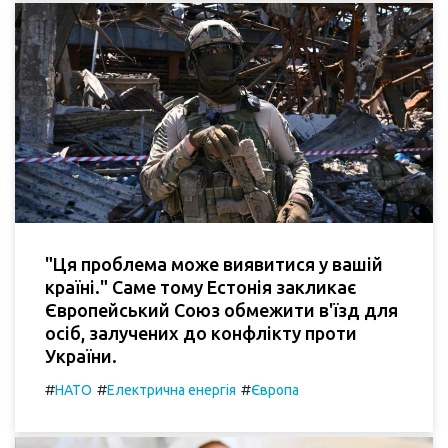
"Ця проблема може виявитися у вашій
країні." Саме тому Естонія закликає
Європейський Союз обмежити в'їзд для
осіб, залучених до конфлікту проти
України.
#
#
#
НАТО
Електрична енергія
Європа