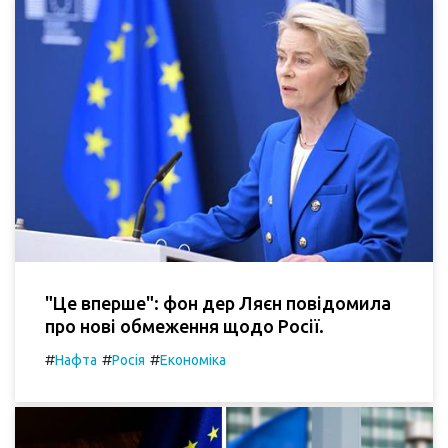
"Це вперше": фон дер Ляєн повідомила
про нові обмеження щодо Росії.
#
#
#
Нафта
Росія
Економіка