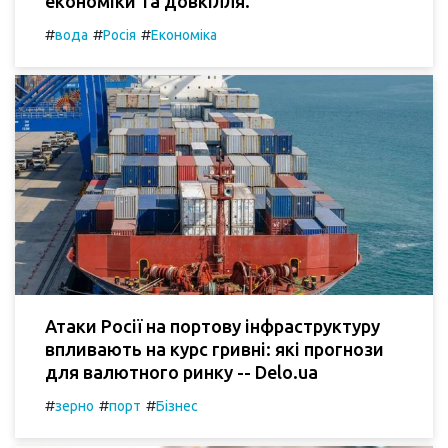
економіки та довкілля.
#
#
#
вода
Росія
Економіка
Атаки Росії на портову інфраструктуру
впливають на курс гривні: які прогнози
для валютного ринку -- Delo.ua
#
#
#
зерно
порт
Бізнес