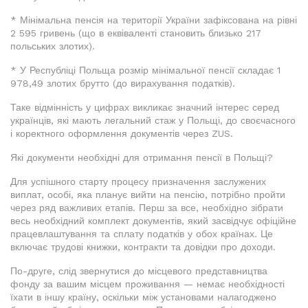
* Мінімальна пенсія на території України зафіксована на рівні
2 595 гривень (що в еквіваленті становить близько 217
польських злотих).
* У Республіці Польща розмір мінімальної пенсії складає 1
978,49 злотих брутто (до вирахування податків).
Таке відмінність у цифрах викликає значний інтерес серед
українців, які мають легальний стаж у Польщі, до своєчасного
і коректного оформлення документів через ZUS.
Які документи необхідні для отримання пенсії в Польщі?
Для успішного старту процесу призначення заслужених
виплат, особі, яка планує вийти на пенсію, потрібно пройти
через ряд важливих етапів. Перш за все, необхідно зібрати
весь необхідний комплект документів, який засвідчує офіційне
працевлаштування та сплату податків у обох країнах. Це
включає трудові книжки, контракти та довідки про доходи.
По-друге, слід звернутися до місцевого представництва
фонду за вашим місцем проживання — немає необхідності
їхати в іншу країну, оскільки між установами налагоджено