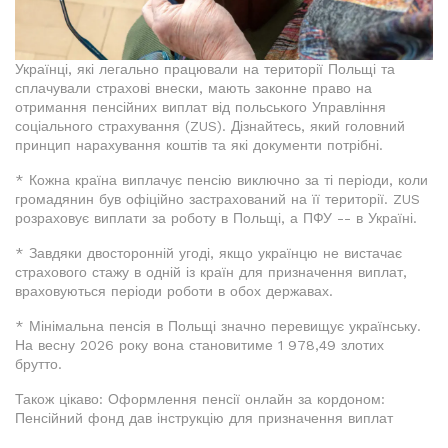
Українці, які легально працювали на території Польщі та
сплачували страхові внески, мають законне право на
отримання пенсійних виплат від польського Управління
соціального страхування (ZUS). Дізнайтесь, який головний
принцип нарахування коштів та які документи потрібні.
* Кожна країна виплачує пенсію виключно за ті періоди, коли
громадянин був офіційно застрахований на її території. ZUS
розраховує виплати за роботу в Польщі, а ПФУ -- в Україні.
* Завдяки двосторонній угоді, якщо українцю не вистачає
страхового стажу в одній із країн для призначення виплат,
враховуються періоди роботи в обох державах.
* Мінімальна пенсія в Польщі значно перевищує українську.
На весну 2026 року вона становитиме 1 978,49 злотих
брутто.
Також цікаво: Оформлення пенсії онлайн за кордоном:
Пенсійний фонд дав інструкцію для призначення виплат