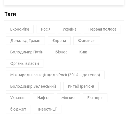
Теги
Економіка
Росія
Україна
Первая полоса
Дональд Трамп
Європа
Финансы
Володимир Путін
Бізнес
Київ
Органы власти
Міжнародні санкції щодо Росії (2014—дотепер)
Володимир Зеленський
Китай (регіон)
Українці
Нафта
Москва
Експорт
бюджет
Інвестиції