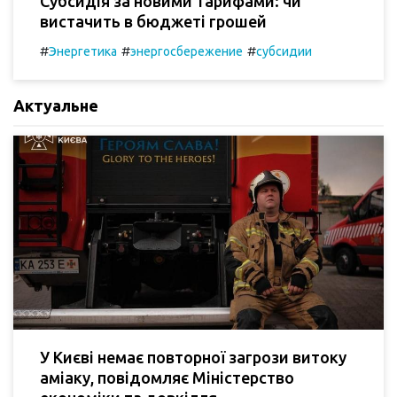
Субсидія за новими тарифами: чи
вистачить в бюджеті грошей
#
#
#
Энергетика
энергосбережение
субсидии
Актуальне
У Києві немає повторної загрози витоку
аміаку, повідомляє Міністерство