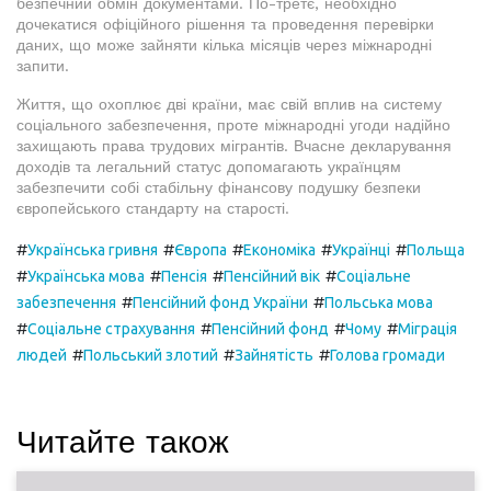
безпечний обмін документами. По-третє, необхідно
дочекатися офіційного рішення та проведення перевірки
даних, що може зайняти кілька місяців через міжнародні
запити.
Життя, що охоплює дві країни, має свій вплив на систему
соціального забезпечення, проте міжнародні угоди надійно
захищають права трудових мігрантів. Вчасне декларування
доходів та легальний статус допомагають українцям
забезпечити собі стабільну фінансову подушку безпеки
європейського стандарту на старості.
#
#
#
#
#
Українська гривня
Європа
Економіка
Українці
Польща
#
#
#
#
Українська мова
Пенсія
Пенсійний вік
Соціальне
#
#
забезпечення
Пенсійний фонд України
Польська мова
#
#
#
#
Соціальне страхування
Пенсійний фонд
Чому
Міграція
#
#
#
людей
Польський злотий
Зайнятість
Голова громади
Читайте також