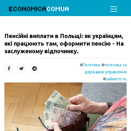
ECONOMICA
COMUA
Пенсійні виплати в Польщі: як українцям,
які працюють там, оформити пенсію - На
заслуженому відпочинку.
#
#
Політика
політика та
державне управління
#
зайнятість