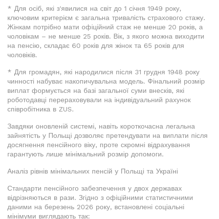
* Для осіб, які з'явилися на світ до 1 січня 1949 року,
ключовим критерієм є загальна тривалість страхового стажу.
Жінкам потрібно мати офіційний стаж не менше 20 років, а
чоловікам – не менше 25 років. Вік, з якого можна виходити
на пенсію, складає 60 років для жінок та 65 років для
чоловіків.
* Для громадян, які народилися після 31 грудня 1948 року
чинності набуває накопичувальна модель. Фінальний розмір
виплат формується на базі загальної суми внесків, які
роботодавці перераховували на індивідуальний рахунок
співробітника в ZUS.
Завдяки оновленій системі, навіть короткочасна легальна
зайнятість у Польщі дозволяє претендувати на виплати після
досягнення пенсійного віку, проте скромні відрахування
гарантують лише мінімальний розмір допомоги.
Аналіз рівнів мінімальних пенсій у Польщі та Україні
Стандарти пенсійного забезпечення у двох державах
відрізняються в рази. Згідно з офіційними статистичними
даними на березень 2026 року, встановлені соціальні
мінімуми виглядають так: