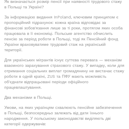
Як визначається розмір пенсії при наявності трудового стажу
в Польщі та Україні?
За інформацією видання InPoland, ключовим принципом є
пропорційний підрахунок: кожна країна відповідає за
фінансові зобов'язання лише за ті роки, протягом яких особа
працювала в її економіці. Польське агентство обчислить
пенсію за період роботи в Польщі, тоді як Пенсійний фонд
України враховуватиме трудовий стаж на українській
території.
Для українських мігрантів існує суттєва перевага — механізм
взаємного зарахування страхового стажу. У випадку, коли для
отримання соціальних виплат громадянину не вистачає стажу
роботи в одній країні, ZUS та ПФУ мають можливість
об'єднати відпрацьовані періоди офіційного
працевлаштування.
Два механізми в Польщі.
Умови, на яких українцям схвалюють пенсійне забезпечення
в Польщі, безпосередньо залежать від дати їхнього
народження. У польському законодавстві виділяють дві
категорії одержувачів: