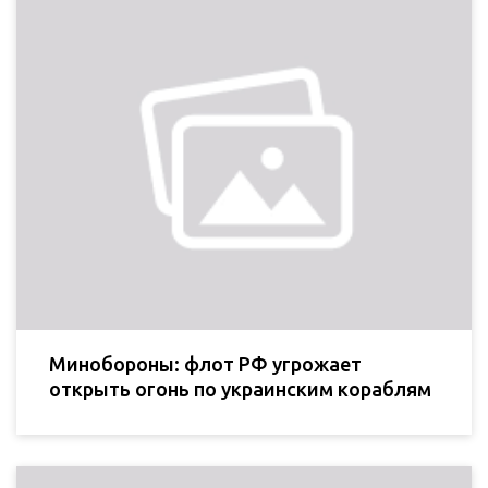
Минобороны: флот РФ угрожает
открыть огонь по украинским кораблям