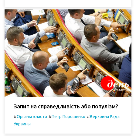
Запит на справедливість або популізм?
#
#
#
Органы власти
Петр Порошенко
Верховна Рада
Украины