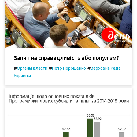
Запит на справедливість або популізм?
#
#
#
Органы власти
Петр Порошенко
Верховна Рада
Украины