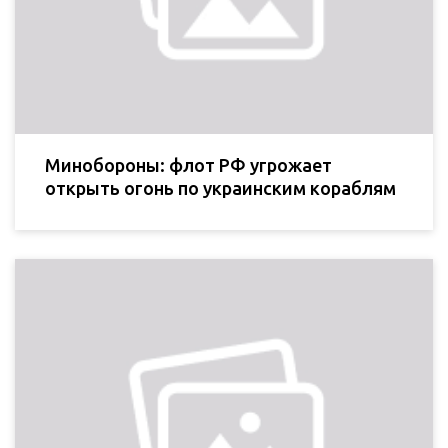
Минобороны: флот РФ угрожает
открыть огонь по украинским кораблям