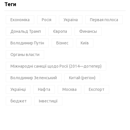
Теги
Економіка
Росія
Україна
Первая полоса
Дональд Трамп
Європа
Финансы
Володимир Путін
Бізнес
Київ
Органы власти
Міжнародні санкції щодо Росії (2014—дотепер)
Володимир Зеленський
Китай (регіон)
Українці
Нафта
Москва
Експорт
бюджет
Інвестиції