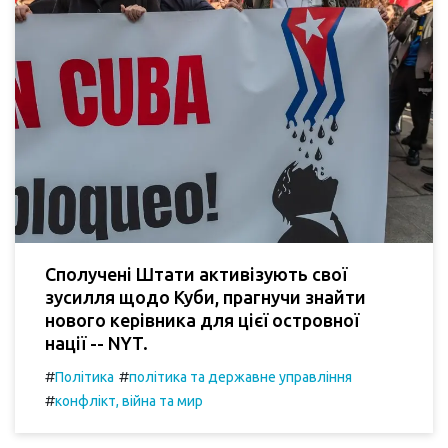
Сполучені Штати активізують свої
зусилля щодо Куби, прагнучи знайти
нового керівника для цієї островної
нації -- NYT.
#
#
Політика
політика та державне управління
#
конфлікт, війна та мир