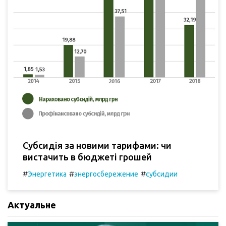
Субсидія за новими тарифами: чи
вистачить в бюджеті грошей
#
#
#
Энергетика
энергосбережение
субсидии
Актуальне