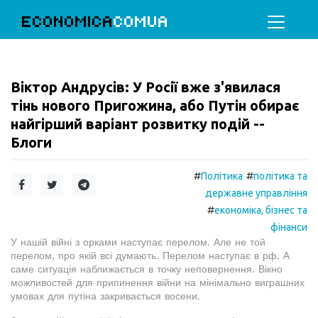
ECONOMICA
COMUA
Віктор Андрусів: У Росії вже з'явилася
тінь нового Пригожина, або Путін обирає
найгірший варіант розвитку подій --
Блоги
#
#
Політика
політика та
державне управління
#
економіка, бізнес та
фінанси
У нашій війні з орками наступає перелом. Але не той
перелом, про якій всі думають. Перелом наступає в рф. А
саме ситуація наближається в точку неповернення. Вікно
можливостей для припинення війни на мінімально виграшних
умовах для путіна закривається восени.