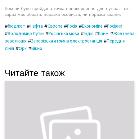
Восени буде пройдена точка неповернення для путіна. І він
зараз має обрати: поразка особиста, чи поразка країни.
#
#
#
#
#
#
бюджет
Нафта
Європа
Росія
Економіка
Росіяни
#
#
#
#
#
Володимир Путін
Російська мова
Індія
Крим
Жовтнева
#
#
революція
Запорізька атомна електростанція
Передня
#
#
лінія
Орк
Вікно
Читайте також