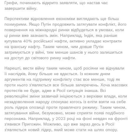
Грефи, починають відкрито заявляти, що настав час
завершити війну.
Перспективи відновлення економіки виглядають ще більш
похмурими. Якщо Путін продовжить затягувати конфлікт, його
повернення на міжнародні ринки відбудеться в умовах, коли
ці ринки вже зазнають змін. Наприклад, Індія, яка раніше
купувала 40% російської нафти, активно укладає контракти
на іранську нафту. Таким чином, чим довше Путін
затримується у війні, тим менше шансів у нього залишиться
на доступ до світового ринку нафти.
Нарешті, вести війну таким чином, щоб росіяни не відчували
її наслідків, йому більше не вдасться. Із кожним днем
аргументів на підтримку конфлікту стає все менше, тоді як
проти нього з'являється все більше заперечень. Хоча масових
протестів не буде, адже в Росії ситуація інакша. Всі
революційні зміни зазвичай ініціюються з верхівки влади, коли
незадоволення народу спонукає когось із еліти взяти на себе
роль лідера опозиції проти правлячого режиму. Таким чином,
затягування війни, безумовно, може сприяти появі подібного
персонажа. Наприклад, у 2023 році на фоні невдач на фронті
з'явився Пригожин. Можливо, що вже зараз десь в Росії
з'являється новий лідер, який може стати на шлях опору.