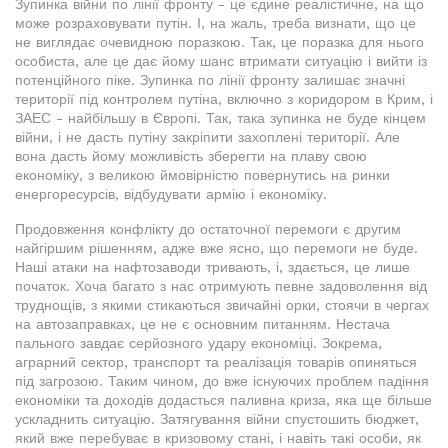
Зупинка війни по лінії фронту - це єдине реалістичне, на що
може розраховувати путін. І, на жаль, треба визнати, що це
не виглядає очевидною поразкою. Так, це поразка для нього
особиста, але це дає йому шанс втримати ситуацію і вийти із
потенційного піке. Зупинка по лінії фронту залишає значні
території під контролем путіна, включно з коридором в Крим, і
ЗАЕС - найбільшу в Європі. Так, така зупинка не буде кінцем
війни, і не дасть путіну закріпити захоплені території. Але
вона дасть йому можливість зберегти на плаву свою
економіку, з великою ймовірністю повернутись на ринки
енергоресурсів, відбудувати армію і економіку.
Продовження конфлікту до остаточної перемоги є другим
найгіршим рішенням, адже вже ясно, що перемоги не буде.
Наші атаки на нафтозаводи тривають, і, здається, це лише
початок. Хоча багато з нас отримують певне задоволення від
труднощів, з якими стикаються звичайні орки, стоячи в чергах
на автозаправках, це не є основним питанням. Нестача
пального завдає серйозного удару економіці. Зокрема,
аграрний сектор, транспорт та реалізація товарів опиняться
під загрозою. Таким чином, до вже існуючих проблем падіння
економіки та доходів додасться паливна криза, яка ще більше
ускладнить ситуацію. Затягування війни спустошить бюджет,
який вже перебуває в кризовому стані, і навіть такі особи, як