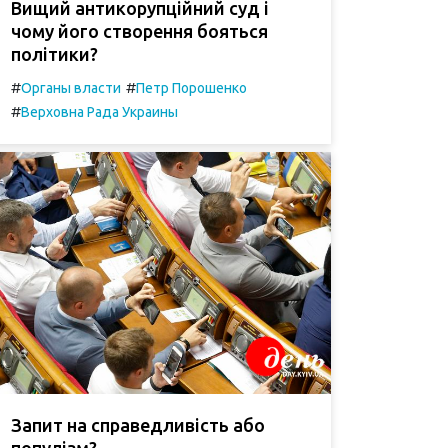
Вищий антикорупційний суд і
чому його створення бояться
політики?
#
#
Органы власти
Петр Порошенко
#
Верховна Рада Украины
Запит на справедливість або
популізм?