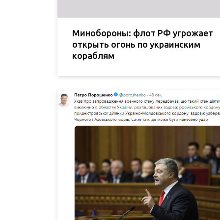
Минобороны: флот РФ угрожает
открыть огонь по украинским
кораблям