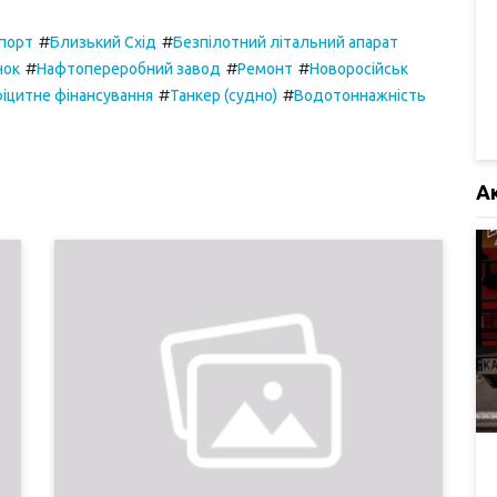
#
#
порт
Близький Схід
Безпілотний літальний апарат
#
#
#
нок
Нафтопереробний завод
Ремонт
Новоросійськ
#
#
іцитне фінансування
Танкер (судно)
Водотоннажність
А