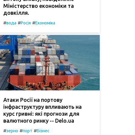
Міністерство економіки та
довкілля.
#
#
#
вода
Росія
Економіка
Атаки Росії на портову
інфраструктуру впливають на
курс гривні: які прогнози для
валютного ринку -- Delo.ua
#
#
#
зерно
порт
Бізнес