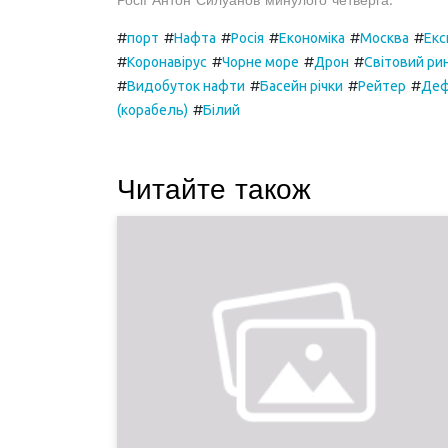
Росії Антон Силуанов минулого четверга.
#
#
#
#
#
#
порт
Нафта
Росія
Економіка
Москва
Екс
#
#
#
#
Коронавірус
Чорне море
Дрон
Світовий ри
#
#
#
#
Видобуток нафти
Басейн річки
Рейтер
Деф
#
(корабель)
Білий
Читайте також