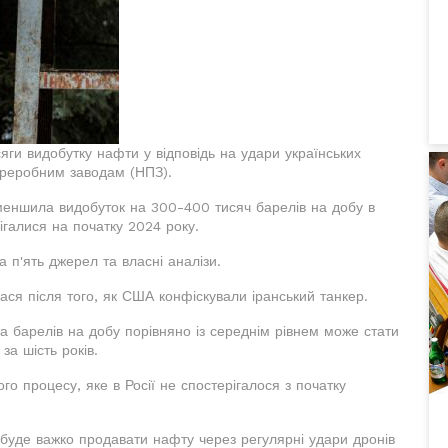
сяги видобутку нафти у відповідь на удари українських
ереробним заводам (НПЗ).
зменшила видобуток на 300-400 тисяч барелів на добу в
ігалися на початку 2024 року.
п'ять джерел та власні аналізи.
ся після того, як США конфіскували іранський танкер.
 барелів на добу порівняно із середнім рівнем може стати
а шість років.
о процесу, яке в Росії не спостерігалося з початку
 буде важко продавати нафту через регулярні удари дронів