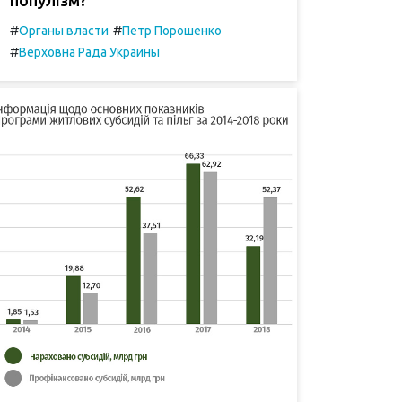
#
#
Органы власти
Петр Порошенко
#
Верховна Рада Украины