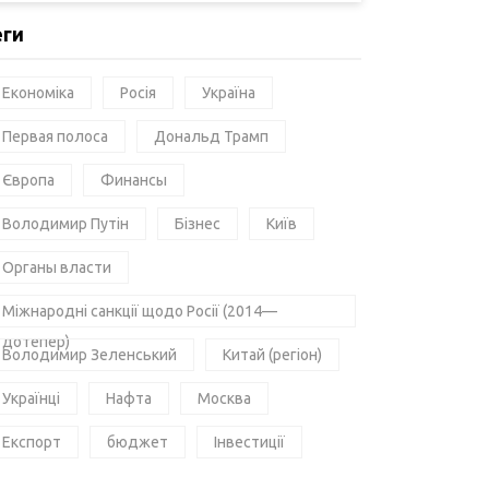
еги
Економіка
Росія
Україна
Первая полоса
Дональд Трамп
Європа
Финансы
Володимир Путін
Бізнес
Київ
Органы власти
Міжнародні санкції щодо Росії (2014—
дотепер)
Володимир Зеленський
Китай (регіон)
Українці
Нафта
Москва
Експорт
бюджет
Інвестиції