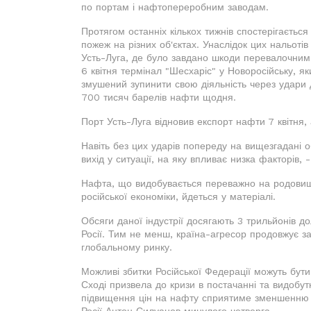
по портам і нафтопереробним заводам.
Протягом останніх кількох тижнів спостерігаєтьс
пожеж на різних об'єктах. Унаслідок цих нальотів
Усть-Луга, де було завдано шкоди перевалочним
6 квітня термінал "Шесхаріс" у Новоросійську, 
змушений зупинити свою діяльність через удари 
700 тисяч барелів нафти щодня.
Порт Усть-Луга відновив експорт нафти 7 квітня,
Навіть без цих ударів попереду на вищезгадані о
вихід у ситуації, на яку впливає низка факторів,
Нафта, що видобувається переважно на родовища
російської економіки, йдеться у матеріалі.
Обсяги даної індустрії досягають 3 трильйонів д
Росії. Тим не менш, країна-агресор продовжує 
глобальному ринку.
Можливі збитки Російської Федерації можуть бути
Сході призвела до кризи в постачанні та видобу
підвищення цін на нафту сприятиме зменшенню б