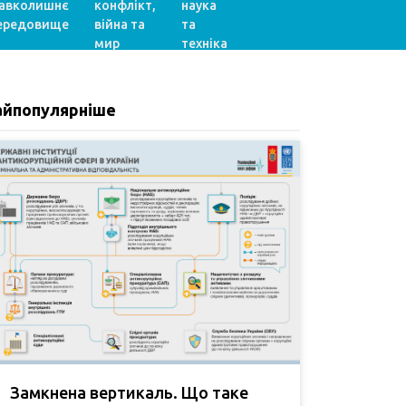
авколишнє
конфлікт,
наука
ередовище
війна та
та
мир
техніка
айпопулярніше
Замкнена вертикаль. Що таке