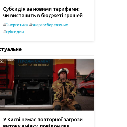
Субсидія за новими тарифами:
чи вистачить в бюджеті грошей
#
#
Энергетика
энергосбережение
#
субсидии
ктуальне
У Києві немає повторної загрози
витоку аміаку, повідомляє