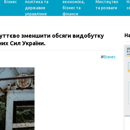
Бізнес
політика та
економіка,
Мистецтво
Н
державне
бізнес та
та розваги
с
управління
фінанси
суттєво зменшити обсяги видобутку
Н
них Сил України.
#
Бізнес