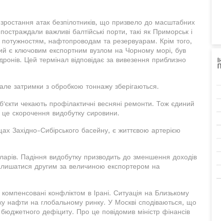
я зростання атак безпілотників, що призвело до масштабних
 постраждали важливі балтійські порти, такі як Приморськ і
 потужностям, нафтопроводам та резервуарам. Крім того,
який є ключовим експортним вузлом на Чорному морі, був
дронів. Цей термінал відповідає за вивезення приблизно
 але затримки з обробкою тоннажу зберігаються.
б'єкти чекають профілактичні весняні ремонти. Тож єдиний
 - це скорочення видобутку сировини.
х Західно-Сибірського басейну, є життєвою артерією
оларів. Падіння видобутку призводить до зменшення доходів
залишатися другим за величиною експортером на
 компенсовані конфліктом в Ірані. Ситуація на Близькому
тку нафти на глобальному ринку. У Москві сподіваються, що
юджетного дефіциту. Про це повідомив міністр фінансів