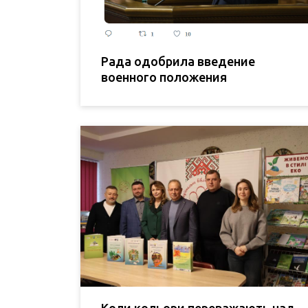
Рада одобрила введение
военного положения
Коли кольори переважають над