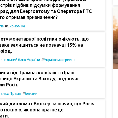
істрів підбив підсумки формування
 рад для Енергоатому та Оператора ГТС
то отримав призначення?
#
па
Економіка
ету монетарної політики очікують, що
авка залишиться на позначці 15% на
ріод.
#
іональний банк України
Українська гривня
виня від Трампа: конфлікт в Ірані
зиції України та Заходу, водночас
и Росії.
#
альд Трамп
бензин
кий дипломат Волкер зазначив, що Росія
потужною, як вона прагне це
ати.