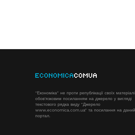
ECONOMICA
COMUA
"Економіка" не проти републікації своїх матеріалі
обов'язковим посиланням на джерело у вигляді
текстового рядка виду "Джерело
www.economiсa.com.ua" та посилання на дани
портал.