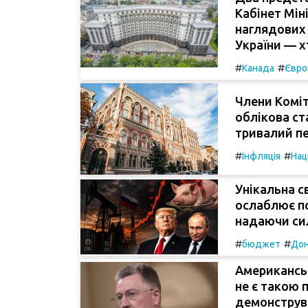
Кабінет Мін
наглядових
України — х
#
#
Канада
Євро
Члени Коміт
облікова ст
тривалий пе
#
#
Інфляція
Нац
Унікальна с
ослаблює по
надаючи сил
#
#
бюджет
Дон
Американсь
не є такою 
демонструв