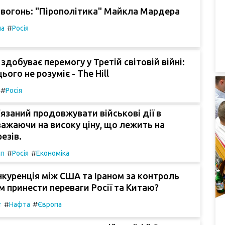
 вогонь: "Пірополітика" Майкла Мардера
#
па
Росія
здобуває перемогу у Третій світовій війні:
ього не розуміє - The Hill
#
Росія
'язаний продовжувати військові дії в
зважаючи на високу ціну, що лежить на
езів.
#
#
мп
Росія
Економіка
куренція між США та Іраном за контроль
 принести переваги Росії та Китаю?
#
#
т
Нафта
Європа