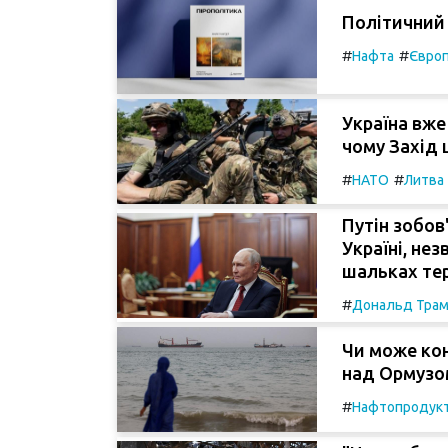
Політичний
#
#
Нафта
Євро
Україна вже 
чому Захід ц
#
#
НАТО
Литва
Путін зобов
Україні, не
шальках тер
#
Дональд Тра
Чи може кон
над Ормузом
#
Нафтопродук