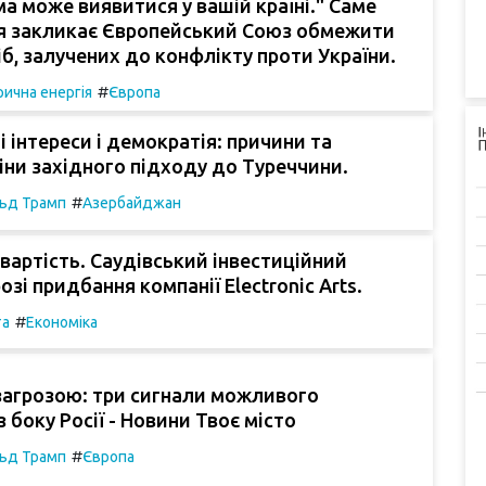
а може виявитися у вашій країні." Саме
ія закликає Європейський Союз обмежити
сіб, залучених до конфлікту проти України.
#
ична енергія
Європа
і інтереси і демократія: причини та
іни західного підходу до Туреччини.
#
ьд Трамп
Азербайджан
вартість. Саудівський інвестиційний
зі придбання компанії Electronic Arts.
#
та
Економіка
загрозою: три сигнали можливого
 боку Росії - Новини Твоє місто
#
ьд Трамп
Європа