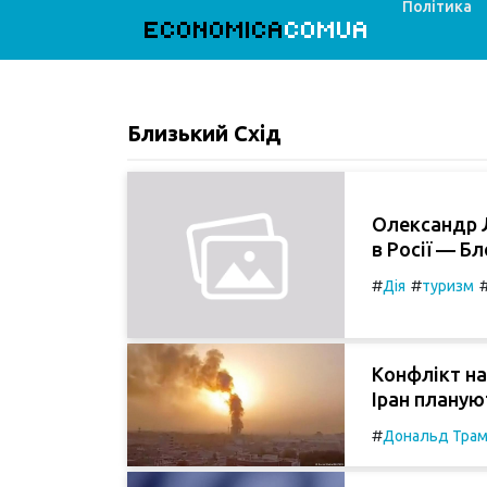
Політика
ECONOMICA
COMUA
Близький Схід
Олександр Л
в Росії — Б
#
#
Дія
туризм
Конфлікт на
Іран планую
#
Дональд Тра