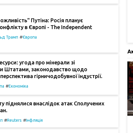
ожливість" Путіна: Росія планує
онфлікту в Європі - The Independent
#
ьд Трамп
Європа
А
есурси: угода про мінерали зі
и Штатами, законодавство щодо
 перспектива гірничодобувної індустрії.
#
па
Економіка
ту піднялися внаслідок атак Сполучених
ан.
#
#
мп
Reuters
Інфляція