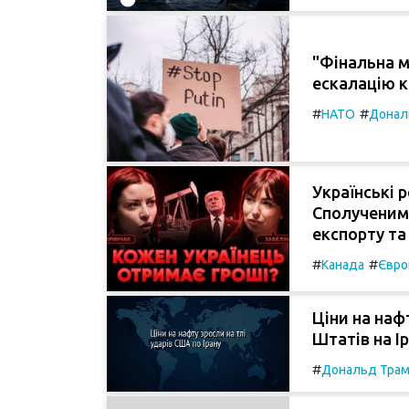
"Фінальна м
ескалацію к
#
#
НАТО
Донал
Українські р
Сполученим
експорту та
#
#
Канада
Євро
Ціни на наф
Штатів на Ір
#
Дональд Тра