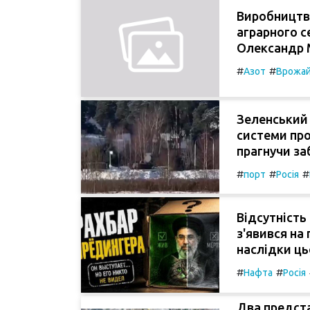
Виробництв
аграрного с
Олександр 
#
#
Азот
Врожай
Зеленський 
системи про
прагнучи за
#
#
#
порт
Росія
Відсутність
з'явився на
наслідки ць
#
#
Нафта
Росія
Два предста