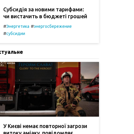
Субсидія за новими тарифами:
чи вистачить в бюджеті грошей
#
#
Энергетика
энергосбережение
#
субсидии
ктуальне
У Києві немає повторної загрози
витоку аміаку, повідомляє