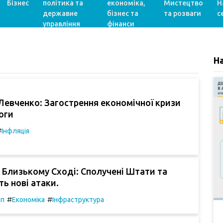
Бізнес
політика та
економіка,
Мистецтво
Н
державне
бізнес та
та розваги
с
управління
фінанси
Н
евченко: Загострення економічної кризи
логи
#
Інфляція
 Близькому Сході: Сполучені Штати та
ть нові атаки.
#
#
мп
Економіка
Інфраструктура