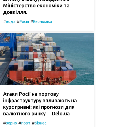
Міністерство економіки та
довкілля.
#
#
#
вода
Росія
Економіка
Атаки Росії на портову
інфраструктуру впливають на
курс гривні: які прогнози для
валютного ринку -- Delo.ua
#
#
#
зерно
порт
Бізнес