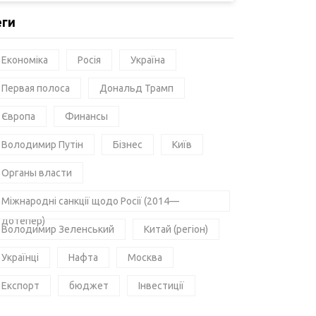
еги
Економіка
Росія
Україна
Первая полоса
Дональд Трамп
Європа
Финансы
Володимир Путін
Бізнес
Київ
Органы власти
Міжнародні санкції щодо Росії (2014—
дотепер)
Володимир Зеленський
Китай (регіон)
Українці
Нафта
Москва
Експорт
бюджет
Інвестиції