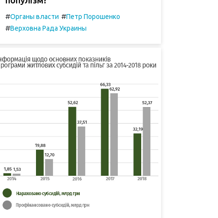
#
#
Органы власти
Петр Порошенко
#
Верховна Рада Украины