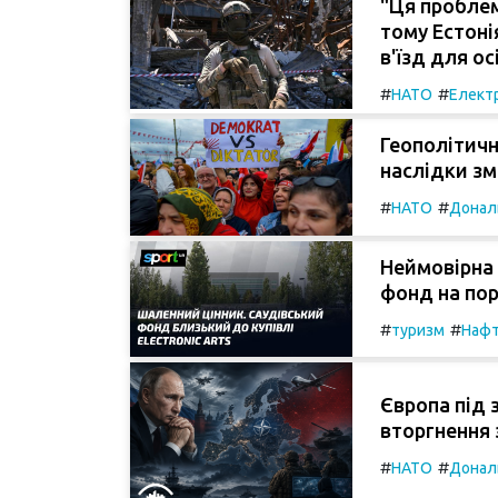
"Ця проблем
тому Естон
в'їзд для о
#
#
НАТО
Електр
Геополітичн
наслідки зм
#
#
НАТО
Донал
Неймовірна 
фонд на поро
#
#
туризм
Наф
Європа під 
вторгнення з
#
#
НАТО
Донал