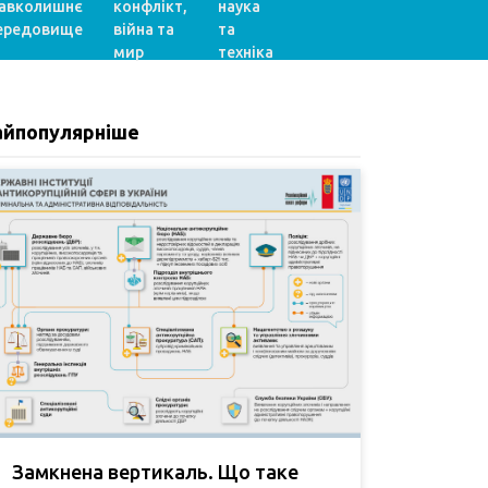
авколишнє
конфлікт,
наука
ередовище
війна та
та
мир
техніка
айпопулярніше
Замкнена вертикаль. Що таке