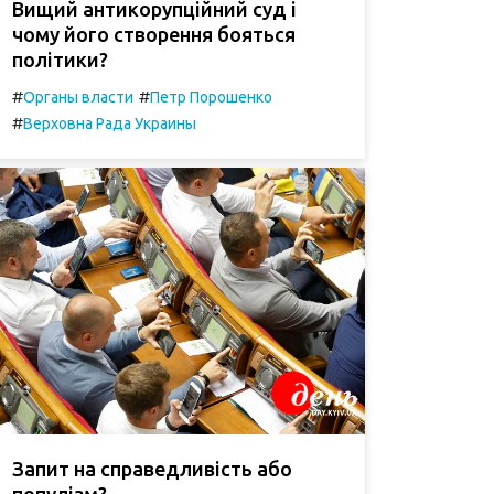
Вищий антикорупційний суд і
чому його створення бояться
політики?
#
#
Органы власти
Петр Порошенко
#
Верховна Рада Украины
Запит на справедливість або
популізм?