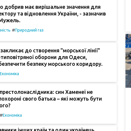
о добрив має вирішальне значення для
ектору та відновлення України, - зазначив
Мужель.
#
ність
Природний газ
закликає до створення "морської лінії"
типовітряної оборони для Одеси,
безпечити безпеку морського коридору.
Економіка
 престолонаслідника: син Хаменеї не
 похороні свого батька – які можуть бути
ого?
#
Економіка
вники інших країн та один українець.