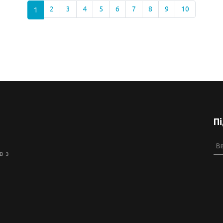
1
2
3
4
5
6
7
8
9
10
П
в з
й