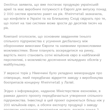
Destinus заявила, що вже постачає продукцію українській
армії та має виробничі потужності в Європі для випуску понад
2 000 систем крилатих ракет на рік. Rheinmetall зазначила,
що конфлікти в Україні та на Близькому Сході свідчать про те,
що попит на такі системи може зрости до десятків тисяч на
рік.
Компанії оголосили, що основним завданням їхнього
спільного підприємства є усунення дисбалансу між
оборонними вимогами Європи та наявними промисловими
можливостями. Вони планують зосередитися на ринку,
вартість якого становить сотні мільйонів євро в найближчій
перспективі, з можливістю досягнення мільярдних обсягів у
майбутньому.
У вересні торік у Німеччині було укладено меморандум про
співпрацю, який передбачає відкриття заводу з виробництва
боєприпасів концерну Rheinmetall у Латвії.
Згідно з інформацією, наданою Міністерством економіки, в
рамках даного проєкту передбачається утворення спільного
підприємства. Інвестиції в цей проект оцінюються більш ніж у
200 мільйонів євро, а обсяги експорту продукції з заводу
протягом наступного десятиріччя можуть досягти понад 3