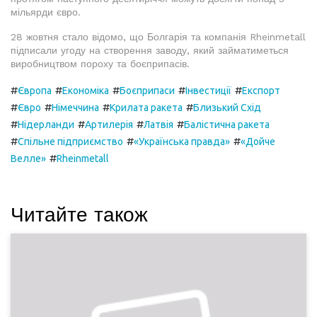
мільярди євро.
28 жовтня стало відомо, що Болгарія та компанія Rheinmetall
підписали угоду на створення заводу, який займатиметься
виробництвом пороху та боєприпасів.
#
#
#
#
#
Європа
Економіка
Боєприпаси
Інвестиції
Експорт
#
#
#
#
Євро
Німеччина
Крилата ракета
Близький Схід
#
#
#
#
Нідерланди
Артилерія
Латвія
Балістична ракета
#
#
#
Спільне підприємство
«Українська правда»
«Дойче
#
Велле»
Rheinmetall
Читайте також