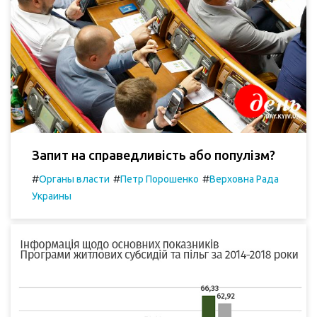
Запит на справедливість або популізм?
#
#
#
Органы власти
Петр Порошенко
Верховна Рада
Украины