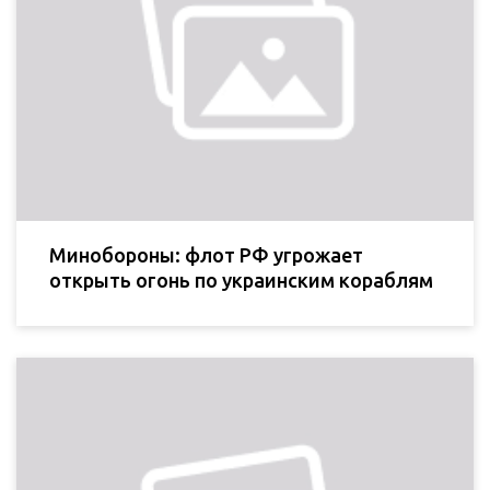
Минобороны: флот РФ угрожает
открыть огонь по украинским кораблям