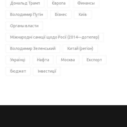
Дональд Трамп
Європа
Финансы
Володимир Путін
Бізнес
Київ
Органы власти
Міжнародні санкції щодо Росії (2014—дотепер)
Володимир Зеленський
Китай (регіон)
Українці
Нафта
Москва
Експорт
бюджет
Інвестиції