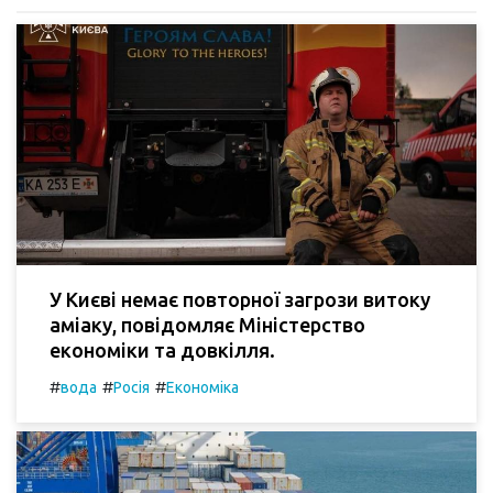
У Києві немає повторної загрози витоку
аміаку, повідомляє Міністерство
економіки та довкілля.
#
#
#
вода
Росія
Економіка