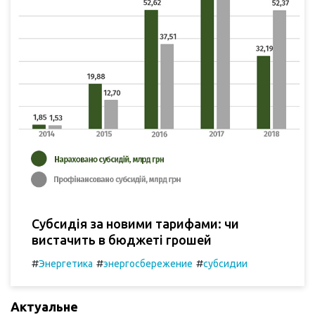
Субсидія за новими тарифами: чи
вистачить в бюджеті грошей
#
#
#
Энергетика
энергосбережение
субсидии
Актуальне