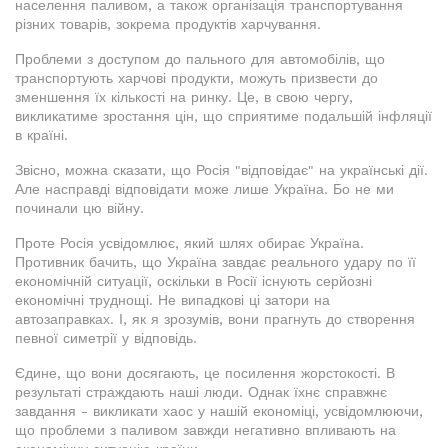
населення паливом, а також організація транспортування
різних товарів, зокрема продуктів харчування.
Проблеми з доступом до пального для автомобілів, що
транспортують харчові продукти, можуть призвести до
зменшення їх кількості на ринку. Це, в свою чергу,
викликатиме зростання цін, що сприятиме подальшій інфляції
в країні.
Звісно, можна сказати, що Росія "відповідає" на українські дії.
Але насправді відповідати може лише Україна. Бо не ми
починали цю війну.
Проте Росія усвідомлює, який шлях обирає Україна.
Противник бачить, що Україна завдає реального удару по її
економічній ситуації, оскільки в Росії існують серйозні
економічні труднощі. Не випадкові ці затори на
автозаправках. І, як я зрозумів, вони прагнуть до створення
певної симетрії у відповідь.
Єдине, що вони досягають, це посилення жорстокості. В
результаті страждають наші люди. Однак їхнє справжнє
завдання - викликати хаос у нашій економіці, усвідомлюючи,
що проблеми з паливом завжди негативно впливають на