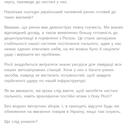
чергу, призведе до нестачі у них.
Наскільки сьогодні український паливний ринок готовий до
таких викликів?
Вважаю, що ринок вже демонструє певну гнучкість. Ми маємо
відповідний досвід, а також виявляємо більшу готовність до
децентралізації в порівнянні з Росією. Це стане запорукою
стабільності нашої системи постачання пального, адже у нас
немає єдиних ключових хабів, на які можна було б націлити
удар і вирішити всі проблеми.
Росії знадобиться витратити значні ресурси для ліквідації всіх
наших автозаправних станцій. Хоча у них є багато різних
засобів, навряд чи вистачить потужностей, щоб завдати
серйозного удару по нашій інфраструктурі.
Як ви вважаєте, які кроки слід вжити, щоб запобігти нестачі
пального, навіть враховуючи постійні атаки з боку Росії?
Без жодних імпортних зборів. І, в принципі, відсутні будь-які
обмеження на ввезення товарів в Україну, якщо такі існують.
Що слід уникати?