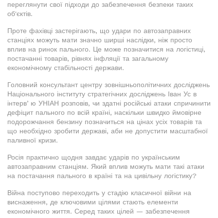
переглянути свої підходи до забезпечення безпеки таких
об'єктів.
Проте фахівці застерігають, що удари по автозаправних
станціях можуть мати значно ширші наслідки, ніж просто
вплив на ринок пального. Це може позначитися на логістиці,
постачанні товарів, рівнях інфляції та загальному
економічному стабільності держави.
Головний консультант центру зовнішньополітичних досліджень
Національного інституту стратегічних досліджень Іван Ус в
інтервʼю УНІАН розповів, чи здатні російські атаки спричинити
дефіцит пального по всій країні, наскільки швидко ймовірне
подорожчання бензину позначиться на цінах усіх товарів та
що необхідно зробити державі, аби не допустити масштабної
паливної кризи.
Росія практично щодня завдає ударів по українським
автозаправним станціям. Який вплив можуть мати такі атаки
на постачання пального в країні та на цивільну логістику?
Війна поступово переходить у стадію класичної війни на
виснаження, де ключовими цілями стають елементи
економічного життя. Серед таких цілей — забезпечення