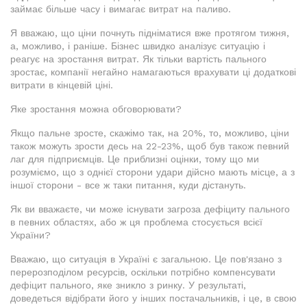
займає більше часу і вимагає витрат на паливо.
Я вважаю, що ціни почнуть підніматися вже протягом тижня,
а, можливо, і раніше. Бізнес швидко аналізує ситуацію і
реагує на зростання витрат. Як тільки вартість пального
зростає, компанії негайно намагаються врахувати ці додаткові
витрати в кінцевій ціні.
Яке зростання можна обговорювати?
Якщо пальне зросте, скажімо так, на 20%, то, можливо, ціни
також можуть зрости десь на 22-23%, щоб був також певний
лаг для підприємців. Це приблизні оцінки, тому що ми
розуміємо, що з однієї сторони удари дійсно мають місце, а з
іншої сторони - все ж таки питання, куди дістануть.
Як ви вважаєте, чи може існувати загроза дефіциту пального
в певних областях, або ж ця проблема стосується всієї
України?
Вважаю, що ситуація в Україні є загальною. Це пов'язано з
перерозподілом ресурсів, оскільки потрібно компенсувати
дефіцит пального, яке зникло з ринку. У результаті,
доведеться відібрати його у інших постачальників, і це, в свою