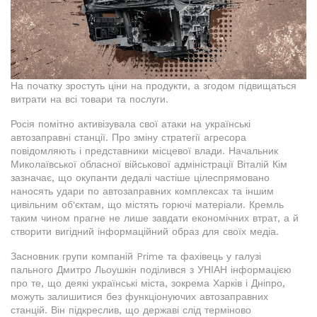
На початку зростуть ціни на продукти, а згодом підвищаться
витрати на всі товари та послуги.
Росія помітно активізувала свої атаки на українські
автозаправні станції. Про зміну стратегії агресора
повідомляють і представники місцевої влади. Начальник
Миколаївської обласної військової адміністрації Віталій Кім
зазначає, що окупанти дедалі частіше цілеспрямовано
наносять удари по автозаправних комплексах та іншим
цивільним об'єктам, що містять горючі матеріали. Кремль
таким чином прагне не лише завдати економічних втрат, а й
створити вигідний інформаційний образ для своїх медіа.
Засновник групи компаній Prime та фахівець у галузі
пального Дмитро Льоушкін поділився з УНІАН інформацією
про те, що деякі українські міста, зокрема Харків і Дніпро,
можуть залишитися без функціонуючих автозаправних
станцій. Він підкреслив, що державі слід терміново