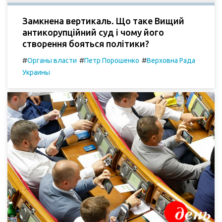
Замкнена вертикаль. Що таке Вищий
антикорупційний суд і чому його
створення бояться політики?
#
#
#
Органы власти
Петр Порошенко
Верховна Рада
Украины