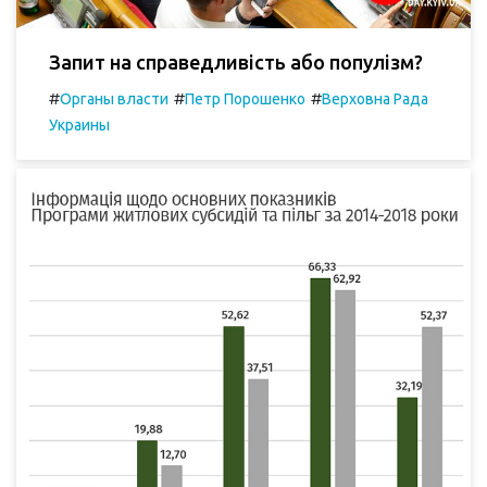
Запит на справедливість або популізм?
#
#
#
Органы власти
Петр Порошенко
Верховна Рада
Украины