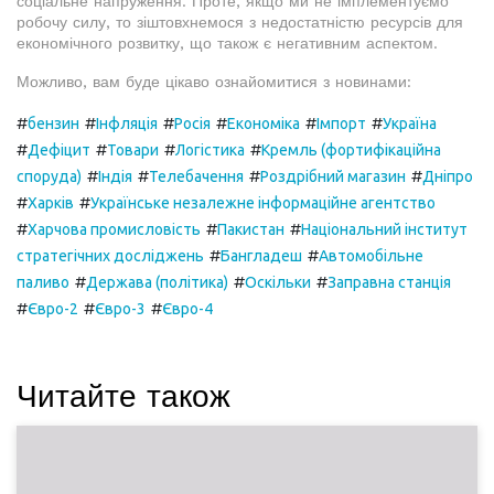
соціальне напруження. Проте, якщо ми не імплементуємо
робочу силу, то зіштовхнемося з недостатністю ресурсів для
економічного розвитку, що також є негативним аспектом.
Можливо, вам буде цікаво ознайомитися з новинами:
#
#
#
#
#
#
бензин
Інфляція
Росія
Економіка
Імпорт
Україна
#
#
#
#
Дефіцит
Товари
Логістика
Кремль (фортифікаційна
#
#
#
#
споруда)
Індія
Телебачення
Роздрібний магазин
Дніпро
#
#
Харків
Українське незалежне інформаційне агентство
#
#
#
Харчова промисловість
Пакистан
Національний інститут
#
#
стратегічних досліджень
Бангладеш
Автомобільне
#
#
#
паливо
Держава (політика)
Оскільки
Заправна станція
#
#
#
Євро-2
Євро-3
Євро-4
Читайте також