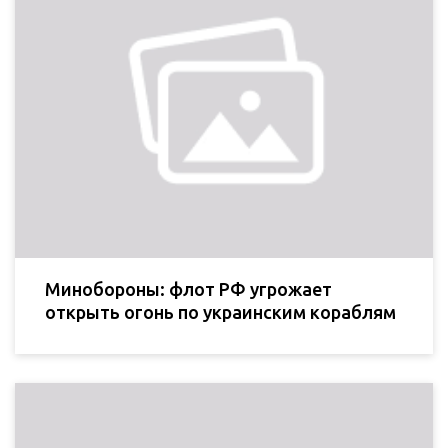
Минобороны: флот РФ угрожает
открыть огонь по украинским кораблям