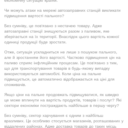
економічну ситуацію країни.
Чи можуть атаки на мережі автозаправних станцій викликати
підвищення вартості пального?
Без сумніву, це пов'язано з нестачею товару. Адже
автозаправні станції знищуються разом з паливом, яке
зберігається на їх території. Внаслідок цього вартість кожної
одиниці продукції буде зростати.
Отже, ситуація ускладниться не лише з пошуком пального,
але й зростанням його вартості. Частково підвищення цін на
паливо сприяє інфляційним процесам. Це пов'язано з тим,
що для транспортування товарів в будь-якому випадку
використовуються автомобілі. Коли ціна на пальне
підвищується, це автоматично відображається на ціні для
споживачів.
Якщо ціни на пальне продовжать підвищуватися, як швидко
це може вплинути на вартість продуктів, товарів і послуг? Які
сектори економіки постраждають найбільше в першу чергу?
Без сумніву, сектор харчування є одним з найбільш
вразливих. Це особливо стосується магазинів, розташованих у
віддалених районах. Адже доставка товарів до таких місць