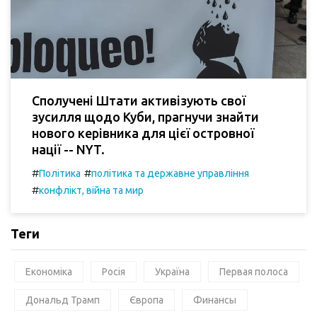
Сполучені Штати активізують свої
зусилля щодо Куби, прагнучи знайти
нового керівника для цієї островної
нації -- NYT.
#
#
Політика
політика та державне управління
#
конфлікт, війна та мир
Теги
Економіка
Росія
Україна
Первая полоса
Дональд Трамп
Європа
Финансы