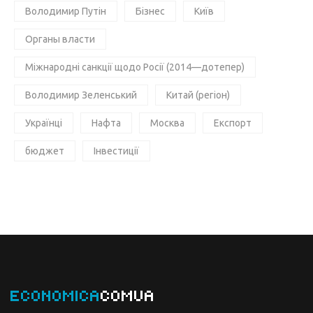
Володимир Путін
Бізнес
Київ
Органы власти
Міжнародні санкції щодо Росії (2014—дотепер)
Володимир Зеленський
Китай (регіон)
Українці
Нафта
Москва
Експорт
бюджет
Інвестиції
ECONOMICA
COMUA