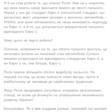
Я б не став робити те, що планує Росія. Вже не є секретом,
що вони мають намір зменшити вимоги до якості пального.
Наразі у них діє стандарт Євро-4 (екологічний стандарт, що
контролює вміст шкідливих речовин у вихлопах автомобілів, -
УНІАН), але вони обговорюють не лише можливість переходу
на Євро-3, а й те, що допускається використання пального,
відповідного Євро-2.
Чому цього не варто робити?
Оскільки, незважаючи на те, що обсяги пального зростуть, це
негативно вплине на технічний стан автомобілів. Сучасні
машини розраховані на відповідність стандартам Євро-4, а
не Євро-3 чи, тим більше, Євро-2.
Росія прагне збільшити обсяги видобутку пального. На
перший погляд, це може принести певні вигоди, проте в
майбутньому це призведе до серйозніших труднощів.
Якщо Росія продовжить регулярно атакувати автозаправні
станції, чи може це вплинути на уповільнення економічного
розвитку України?
Безсумнівно. Як я вже згадував раніше, тижневий лаг матиме