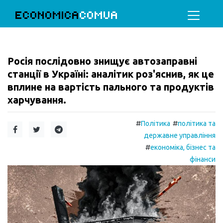
ECONOMICA
COMUA
Росія послідовно знищує автозаправні
станції в Україні: аналітик роз'яснив, як це
вплине на вартість пального та продуктів
харчування.
#
#
Політика
політика та
державне управління
#
економіка, бізнес та
фінанси