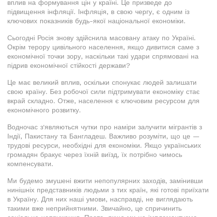
вплив на формування цін у країні. Це призведе до
підвищення інфляції. Інфляція, в свою чергу, є одним із
ключових показників будь-якої національної економіки.
Сьогодні Росія знову здійснила масовану атаку по Україні.
Окрім терору цивільного населення, якщо дивитися саме з
економічної точки зору, наскільки такі удари спрямовані на
підрив економічної стійкості держави?
Це має великий вплив, оскільки спонукає людей залишати
свою країну. Без робочої сили підтримувати економіку стає
вкрай складно. Отже, населення є ключовим ресурсом для
економічного розвитку.
Водночас з'являються чутки про наміри залучити мігрантів з
Індії, Пакистану та Бангладеш. Важливо розуміти, що це —
трудові ресурси, необхідні для економіки. Якщо українських
громадян бракує через їхній виїзд, їх потрібно чимось
компенсувати.
Ми будемо змушені вжити непопулярних заходів, замінивши
нинішніх представників людьми з тих країн, які готові приїхати
в Україну. Для них наші умови, насправді, не виглядають
такими вже неприйнятними. Звичайно, це спричинить