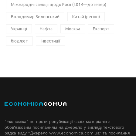
Міжнародні санкції щодо Росії (2014—дотепер)
Володимир Зеленський
Китай (регіон)
Українці
Нафта
Москва
Експорт
бюджет
Інвестиції
ECONOMICA
COMUA
"Економіка" не проти републікації своїх матеріалів з
обов'язковим посиланням на джерело у вигляді текстового
рядка виду "Джерело www.economiсa.com.ua" та посилання