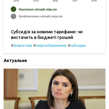
Субсидія за новими тарифами: чи
вистачить в бюджеті грошей
#
#
#
Энергетика
энергосбережение
субсидии
Актуальне