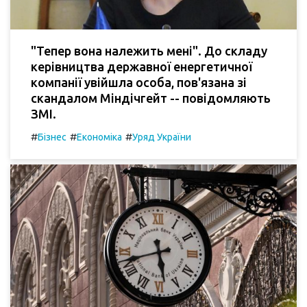
"Тепер вона належить мені". До складу
керівництва державної енергетичної
компанії увійшла особа, пов'язана зі
скандалом Міндічгейт -- повідомляють
ЗМІ.
#
#
#
Бізнес
Економіка
Уряд України