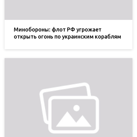
Минобороны: флот РФ угрожает
открыть огонь по украинским кораблям