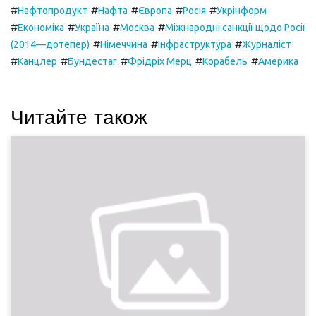
#
#
#
#
#
Нафтопродукт
Нафта
Європа
Росія
Укрінформ
#
#
#
#
Економіка
Україна
Москва
Міжнародні санкції щодо Росії
#
#
#
(2014—дотепер)
Німеччина
Інфраструктура
Журналіст
#
#
#
#
#
Канцлер
Бундестаг
Фрідріх Мерц
Корабель
Америка
Читайте також