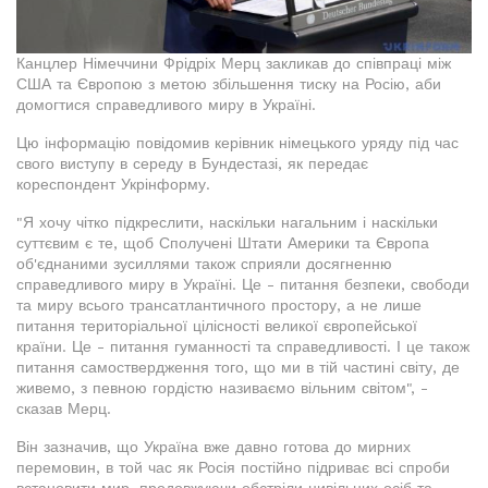
Канцлер Німеччини Фрідріх Мерц закликав до співпраці між
США та Європою з метою збільшення тиску на Росію, аби
домогтися справедливого миру в Україні.
Цю інформацію повідомив керівник німецького уряду під час
свого виступу в середу в Бундестазі, як передає
кореспондент Укрінформу.
"Я хочу чітко підкреслити, наскільки нагальним і наскільки
суттєвим є те, щоб Сполучені Штати Америки та Європа
об'єднаними зусиллями також сприяли досягненню
справедливого миру в Україні. Це - питання безпеки, свободи
та миру всього трансатлантичного простору, а не лише
питання територіальної цілісності великої європейської
країни. Це - питання гуманності та справедливості. І це також
питання самоствердження того, що ми в тій частині світу, де
живемо, з певною гордістю називаємо вільним світом", -
сказав Мерц.
Він зазначив, що Україна вже давно готова до мирних
перемовин, в той час як Росія постійно підриває всі спроби
встановити мир, продовжуючи обстріли цивільних осіб та