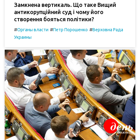
Замкнена вертикаль. Що таке Вищий
антикорупційний суд і чому його
створення бояться політики?
#
#
#
Органы власти
Петр Порошенко
Верховна Рада
Украины