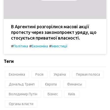
В Аргентині розгорілися масові акції
протесту через законопроект уряду, що
стосується приватної власності.
#
#
#
Політика
Економіка
Інвестиції
Теги
Економіка
Росія
Україна
Первая полоса
Дональд Трамп
Європа
Финансы
Володимир Путін
Бізнес
Київ
Органы власти