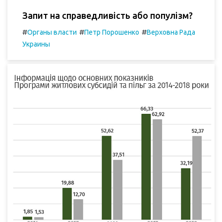
Запит на справедливість або популізм?
#
#
#
Органы власти
Петр Порошенко
Верховна Рада
Украины