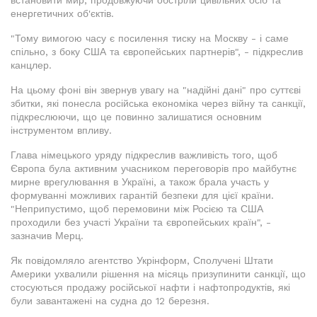
енергетичних об'єктів.
"Тому вимогою часу є посилення тиску на Москву - і саме
спільно, з боку США та європейських партнерів", - підкреслив
канцлер.
На цьому фоні він звернув увагу на "надійні дані" про суттєві
збитки, які понесла російська економіка через війну та санкції,
підкреслюючи, що це повинно залишатися основним
інструментом впливу.
Глава німецького уряду підкреслив важливість того, щоб
Європа була активним учасником переговорів про майбутнє
мирне врегулювання в Україні, а також брала участь у
формуванні можливих гарантій безпеки для цієї країни.
"Неприпустимо, щоб перемовини між Росією та США
проходили без участі України та європейських країн", -
зазначив Мерц.
Як повідомляло агентство Укрінформ, Сполучені Штати
Америки ухвалили рішення на місяць призупинити санкції, що
стосуються продажу російської нафти і нафтопродуктів, які
були завантажені на судна до 12 березня.