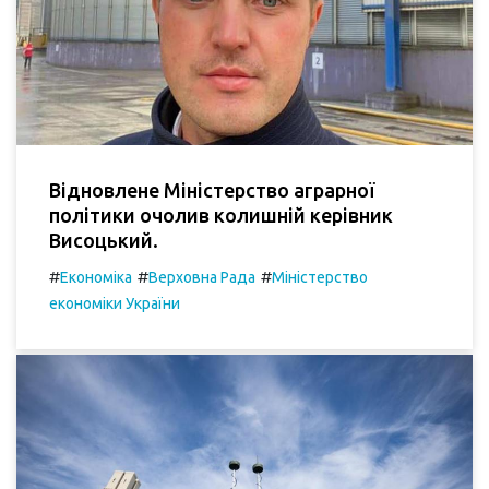
Відновлене Міністерство аграрної
політики очолив колишній керівник
Висоцький.
#
#
#
Економіка
Верховна Рада
Міністерство
економіки України