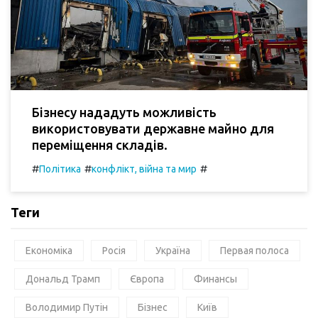
Бізнесу нададуть можливість
використовувати державне майно для
переміщення складів.
#
#
#
Політика
конфлікт, війна та мир
Теги
Економіка
Росія
Україна
Первая полоса
Дональд Трамп
Європа
Финансы
Володимир Путін
Бізнес
Київ