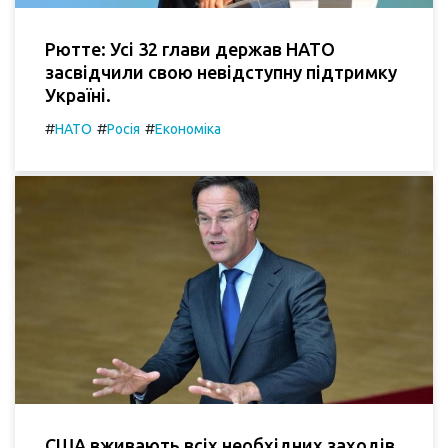
Рютте: Усі 32 глави держав НАТО
засвідчили свою невідступну підтримку
Україні.
#
#
#
НАТО
Росія
Економіка
США вживають всіх необхідних заходів