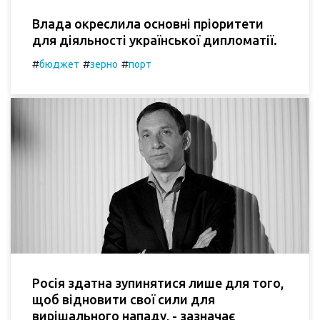
Влада окреслила основні пріоритети
для діяльності української дипломатії.
#
#
#
бюджет
зерно
порт
Росія здатна зупинятися лише для того,
щоб відновити свої сили для
вирішального нападу, - зазначає