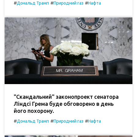
#
#
#
Дональд Трамп
Природний газ
Нафта
"Скандальний" законопроект сенатора
Ліндсі Грема буде обговорено в день
його похорону.
#
#
#
Дональд Трамп
Природний газ
Нафта