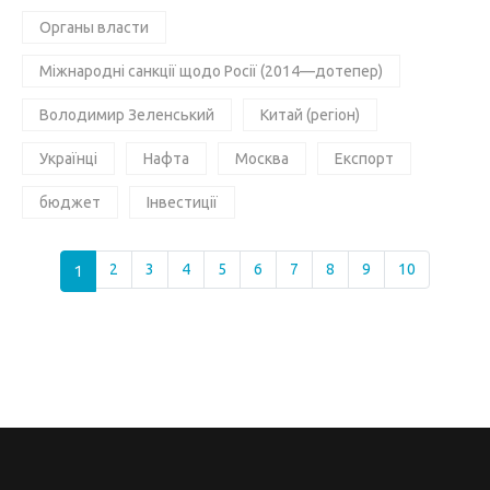
Органы власти
Міжнародні санкції щодо Росії (2014—дотепер)
Володимир Зеленський
Китай (регіон)
Українці
Нафта
Москва
Експорт
бюджет
Інвестиції
1
2
3
4
5
6
7
8
9
10