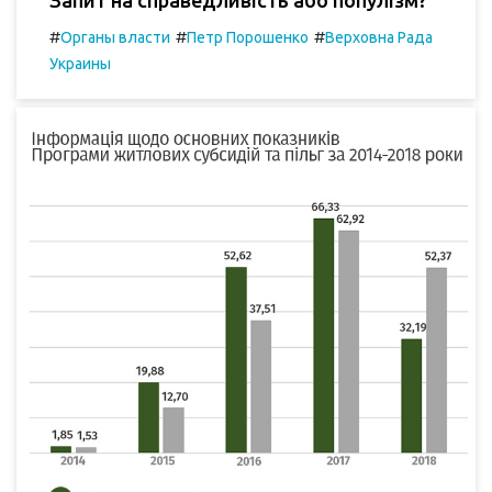
Запит на справедливість або популізм?
#
#
#
Органы власти
Петр Порошенко
Верховна Рада
Украины