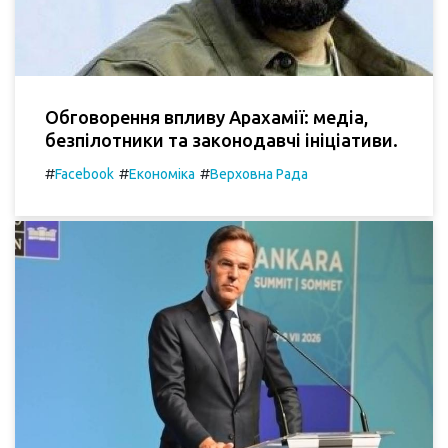
Обговорення впливу Арахамії: медіа,
безпілотники та законодавчі ініціативи.
#
#
#
Facebook
Економіка
Верховна Рада