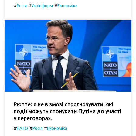
#
#
#
Росія
Укрінформ
Економіка
Рютте: я не в змозі спрогнозувати, які
події можуть спонукати Путіна до участі
у переговорах.
#
#
#
НАТО
Росія
Економіка