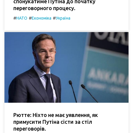
спонукатиме Путіна до початку
переговорного процесу.
#
#
#
НАТО
Економіка
Україна
Рютте: Ніхто не має уявлення, як
примусити Путіна сісти за стіл
переговорів.