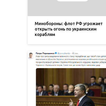
Минобороны: флот РФ угрожает
открыть огонь по украинским
кораблям