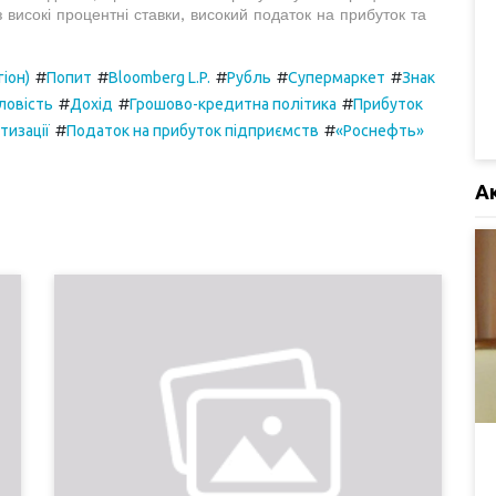
 високі процентні ставки, високий податок на прибуток та
#
#
#
#
#
гіон)
Попит
Bloomberg L.P.
Рубль
Супермаркет
Знак
#
#
#
ловість
Дохід
Грошово-кредитна політика
Прибуток
#
#
тизації
Податок на прибуток підприємств
«Роснефть»
А