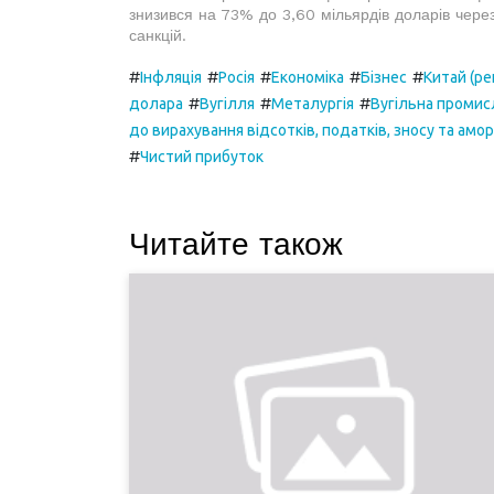
знизився на 73% до 3,60 мільярдів доларів через
санкцій.
#
#
#
#
#
Інфляція
Росія
Економіка
Бізнес
Китай (ре
#
#
#
долара
Вугілля
Металургія
Вугільна промис
до вирахування відсотків, податків, зносу та амор
#
Чистий прибуток
Читайте також