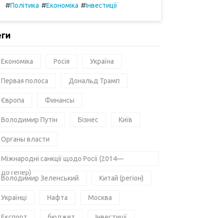
#
#
#
Політика
Економіка
Інвестиції
еги
Економіка
Росія
Україна
Первая полоса
Дональд Трамп
Європа
Финансы
Володимир Путін
Бізнес
Київ
Органы власти
Міжнародні санкції щодо Росії (2014—
дотепер)
Володимир Зеленський
Китай (регіон)
Українці
Нафта
Москва
Експорт
бюджет
Інвестиції