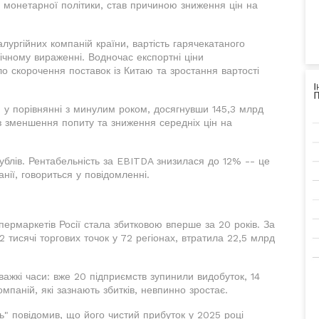
ї монетарної політики, став причиною зниження цін на
лургійних компаній країни, вартість гарячекатаного
ічному вираженні. Водночас експортні ціни
 скорочення поставок із Китаю та зростання вартості
 у порівнянні з минулим роком, досягнувши 145,3 млрд
ез зменшення попиту та зниження середніх цін на
блів. Рентабельність за EBITDA знизилася до 12% -- це
нії, говориться у повідомленні.
рмаркетів Росії стала збитковою вперше за 20 років. За
 тисячі торгових точок у 72 регіонах, втратила 22,5 млрд
важкі часи: вже 20 підприємств зупинили видобуток, 14
омпаній, які зазнають збитків, невпинно зростає.
" повідомив, що його чистий прибуток у 2025 році