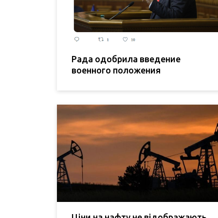
Рада одобрила введение
военного положения
Ціни на нафту не відображають