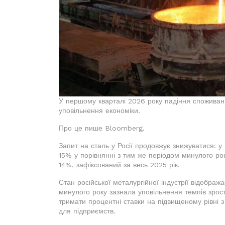
У першому кварталі 2026 року падіння споживання
уповільнення економіки.
Про це пише Bloomberg.
Запит на сталь у Росії продовжує знижуватися:
15% у порівнянні з тим же періодом минулого ро
14%, зафіксований за весь 2025 рік.
Стан російської металургійної індустрії відобра
минулого року зазнала уповільнення темпів зро
тримати процентні ставки на підвищеному рівні 
для підприємств.