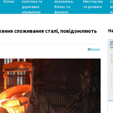
Бізнес
політика та
економіка,
Мистецтво
к
державне
бізнес та
та розваги
в
управління
фінанси
м
ниження споживання сталі, повідомляють
Н
#
Бізнес