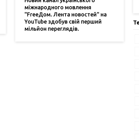
Новий канал українського
міжнародного мовлення
"FreeДом. Лента новостей" на
YouTube здобув свій перший
Т
мільйон переглядів.