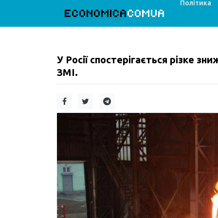
Політика
ECONOMICA
COMUA
У Росії спостерігається різке з
ЗМІ.