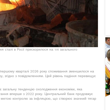
 сталі в Росії прискорилося на тлі загального
 у першому кварталі 2026 року споживання зменшилося на
ку, згідно з повідомленням. Цей рівень падіння перевищує
жає загальну тенденцію охолодження економіки, яка
стання вперше з 2022 року. Центральний банк продовжує
з метою контролю за інфляцією, що створює значний тягар