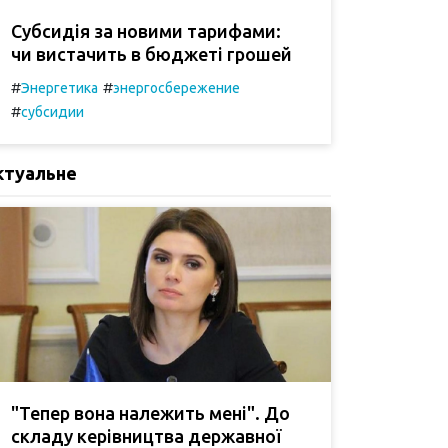
Субсидія за новими тарифами:
чи вистачить в бюджеті грошей
#
#
Энергетика
энергосбережение
#
субсидии
ктуальне
"Тепер вона належить мені". До
складу керівництва державної