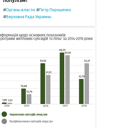
#
#
Органы власти
Петр Порошенко
#
Верховна Рада Украины