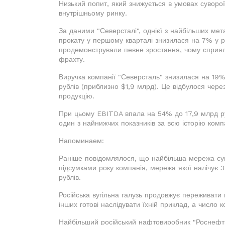
Низький попит, який знижується в умовах суворо
внутрішньому ринку.
За даними "Северсталі", однієї з найбільших мета
прокату у першому кварталі знизилася на 7% у р
продемонстрували певне зростання, чому сприяло
фрахту.
Виручка компанії "Северсталь" знизилася на 19%
рублів (приблизно $1,9 млрд). Це відбулося чер
продукцію.
При цьому EBITDA впала на 54% до 17,9 млрд ру
один з найнижчих показників за всю історію компа
Напоминаем:
Раніше повідомлялося, що найбільша мережа супе
підсумками року компанія, мережа якої налічує 32
рублів.
Російська вугільна галузь продовжує переживати 
інших готові наслідувати їхній приклад, а число к
Найбільший російський нафтовиробник "Роснефть