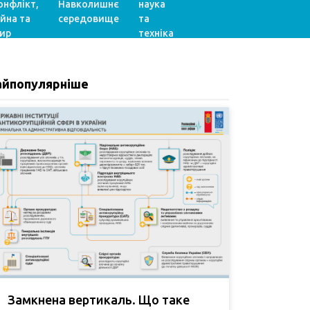
онфлікт,
Навколишнє
наука
ійна та
середовище
та
ир
техніка
айпопулярніше
Замкнена вертикаль. Що таке