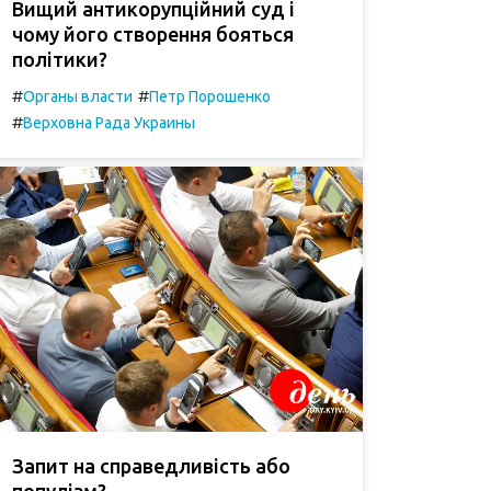
Вищий антикорупційний суд і
чому його створення бояться
політики?
#
#
Органы власти
Петр Порошенко
#
Верховна Рада Украины
Запит на справедливість або
популізм?