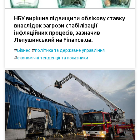
НБУ вирішив підвищити облікову ставку
внаслідок загрози стабілізації
інфляційних процесів, зазначив
Лепушинський на Finance.ua.
#
#
Бізнес
політика та державне управління
#
економічні тенденції та показники