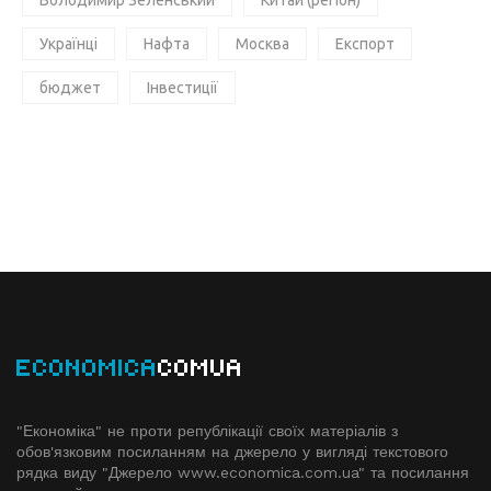
Володимир Зеленський
Китай (регіон)
Українці
Нафта
Москва
Експорт
бюджет
Інвестиції
ECONOMICA
COMUA
"Економіка" не проти републікації своїх матеріалів з
обов'язковим посиланням на джерело у вигляді текстового
рядка виду "Джерело www.economiсa.com.ua" та посилання