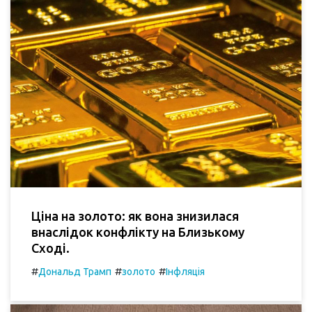
Ціна на золото: як вона знизилася
внаслідок конфлікту на Близькому
Сході.
#
#
#
Дональд Трамп
золото
Інфляція