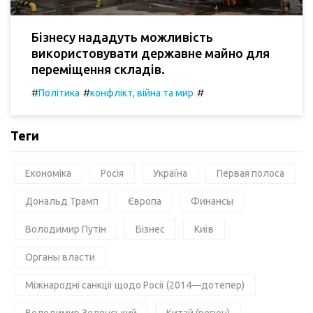
Бізнесу нададуть можливість
використовувати державне майно для
переміщення складів.
#
#
#
Політика
конфлікт, війна та мир
Теги
Економіка
Росія
Україна
Первая полоса
Дональд Трамп
Європа
Финансы
Володимир Путін
Бізнес
Київ
Органы власти
Міжнародні санкції щодо Росії (2014—дотепер)