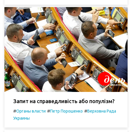
Запит на справедливість або популізм?
#
#
#
Органы власти
Петр Порошенко
Верховна Рада
Украины