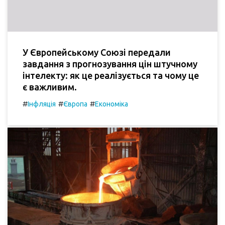
У Європейському Союзі передали
завдання з прогнозування цін штучному
інтелекту: як це реалізується та чому це
є важливим.
#
#
#
Інфляція
Європа
Економіка