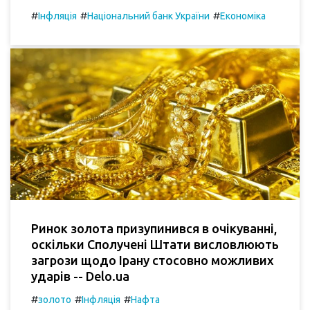
#
#
#
Інфляція
Національний банк України
Економіка
Ринок золота призупинився в очікуванні,
оскільки Сполучені Штати висловлюють
загрози щодо Ірану стосовно можливих
ударів -- Delo.ua
#
#
#
золото
Інфляція
Нафта