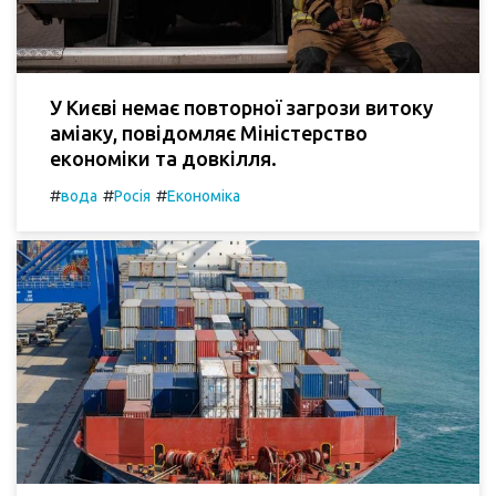
У Києві немає повторної загрози витоку
аміаку, повідомляє Міністерство
економіки та довкілля.
#
#
#
вода
Росія
Економіка