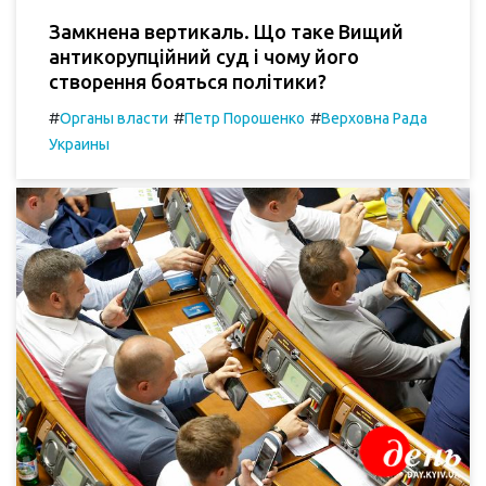
Замкнена вертикаль. Що таке Вищий
антикорупційний суд і чому його
створення бояться політики?
#
#
#
Органы власти
Петр Порошенко
Верховна Рада
Украины