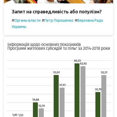
Запит на справедливість або популізм?
#
#
#
Органы власти
Петр Порошенко
Верховна Рада
Украины