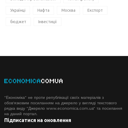
Українці
Нафта
Москва
Експорт
бюджет
Інвестиції
ECONOMICA
COMUA
"Економіка" не проти републікації своїх матеріалів з
обов'язковим посиланням на джерело у вигляді текстового
рядка виду "Джерело www.economiсa.com.ua" та посилання
на даний портал.
Підписатися на оновлення