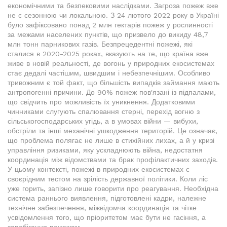
економічними та безпековими наслідками. Загроза пожеж вже
не є сезонною чи локальною. З 24 лютого 2022 року в Україні
було зафіксовано понад 2 млн гектарів пожеж у рослинності
за межами населених пунктів, що призвело до викиду 48,7
млн тонн парникових газів. Безпрецедентні пожежі, які
сталися в 2020-2025 роках, вказують на те, що країна вже
живе в новій реальності, де вогонь у природних екосистемах
стає дедалі частішим, швидшим і небезпечнішим. Особливо
тривожним є той факт, що більшість випадків займання мають
антропогенні причини. До 90% пожеж пов'язані із підпалами,
що свідчить про можливість їх уникнення. Додатковими
чинниками слугують спалювання стерні, перехід вогню з
сільськогосподарських угідь, а в умовах війни — вибухи,
обстріли та інші механічні ушкодження територій. Це означає,
що проблема полягає не лише в стихійних лихах, а й у кризі
управління ризиками, яку ускладнюють війна, недостатня
координація між відомствами та брак профілактичних заходів.
У цьому контексті, пожежі в природних екосистемах є
своєрідним тестом на зрілість державної політики. Коли ліс
уже горить, запізно лише говорити про реагування. Необхідна
система раннього виявлення, підготовлені кадри, належне
технічне забезпечення, міжвідомча координація та чітке
усвідомлення того, що пріоритетом має бути не гасіння, а