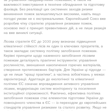
важливості інвестування в технічне обладнання та підготовку
фахівців. Без реалізації цих системних заходів ризики
виникнення пожеж залишатимуться високими, навіть якщо
погодні умови не є екстремальними. Європейський Союз вже
розробив чітку стратегію управління ризиками пожеж,
основою якої є принцип превентивних дій, а не лише реакція
на вже виниклі ситуації.
Лісова стратегія ЄС до 2030 року визначає підвищення
кліматичної стійкості лісів як один із ключових пріоритетів, а
також закладає системну політику запобігання пожежам.
Керівні принципи щодо наземного запобігання лісовим
пожежам деталізують практичні інструменти: управління
рослинністю, зменшення накопичення горючих матеріалів,
створення протипожежних бар'єрів. Для України ці підходи --
це не лише "кращі практики", а частина зобов'язань у межах
євроінтеграції. Адаптація до екологічної та кліматичної
політики ЄС означає впровадження активного управління
лісами, модернізацію систем моніторингу та посилення
інституційної спроможності. Фактично, ефективна політика
запобігання пожежам стає елементом підготовки України до
повноцінного членства в ЄС -- із переходом до європейських
стандартів управління ризиками та сталого розвитку. Якщо не