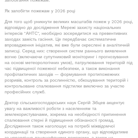
запобігання пожежам.
Як запобігти пожежам у 2026 році
Для того щоб уникнути великих масштабів пожеж у 2026 році,
відповідно до дослідження Мережі захисту національних
інтересів "АНТС", необхідно зосередитися на превентивних
заходах замість гасіння. Це передбачає систематичне
впровадження ініціатив, які вже були окреслені в аналітичній
записці. Серед них: створення систем раннього виявлення
вогню (включаючи супутниковий моніторинг і прогнозування
на основі метеорологічних умов), патрулювання територій під
час підвищеної пожежної небезпеки, а також виконання
профілактичних заходів — формування протипожежних
розривів, контроль за рослинністю, обкошування територій і
контрольоване спалювання підстилки виключно за участю
професійних служб.
Доктор сільськогосподарських наук Сергій Зібцев акцентує
увагу на важливості роботи з населенням та
землекористувачами, зокрема на необхідності припинення
спалювання стерні й підвищення обізнаності громад.
Дослідження також наголошує на потребі міжвідомчої
координації та створення єдиного органу, що відповідатиме
за управління ландшафтними пожежами, а також на