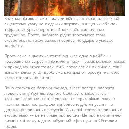
Коли ми обговорюємо наслідки війни для України, зазвичай
акцентуємо увагу на людських жертвах, знищених об'єктах
інфраструктури, енергетичній кризі або економічних
труднощах. Проте, набагато рідше торкаємося теми
екосистем, які також зазнали серйозних ударів в умовах
конфлікту.
Проте саме в цьому контексті виникає одна з найбільш
недооцінених загроз найближчого часу – ризик великих пожеж
у природних екосистемах, який посилюється як війною, так і
змінами клімату. Ця проблема вже давно переступила межі
чисто екологічних питань.
Вона стосується безпеки громад, якості повітря, здоров'я
людей, стану ґрунтів, водного балансу, стійкості лісів і
здатності держави взагалі управляти територіями, значна
частина яких постраждала від бойових дій, мінування та
деградації природних ресурсів. Сьогодні пожежі в природних
екосистемах -- це не лише про вогонь. Це про накопичення
ризиків, які можуть дати вибуховий ефект уже найближчим
часом.