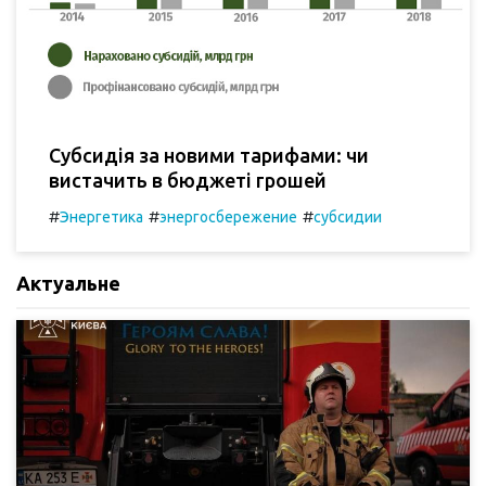
Субсидія за новими тарифами: чи
вистачить в бюджеті грошей
#
#
#
Энергетика
энергосбережение
субсидии
Актуальне