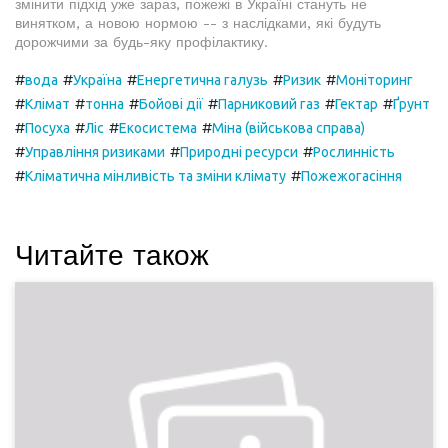
змінити підхід уже зараз, пожежі в Україні стануть не
винятком, а новою нормою -- з наслідками, які будуть
дорожчими за будь-яку профілактику.
#
#
#
#
#
вода
Україна
Енергетична галузь
Ризик
Моніторинг
#
#
#
#
#
#
Клімат
тонна
Бойові дії
Парниковий газ
Гектар
Ґрунт
#
#
#
#
Посуха
Ліс
Екосистема
Міна (військова справа)
#
#
#
Управління ризиками
Природні ресурси
Рослинність
#
#
Кліматична мінливість та зміни клімату
Пожежогасіння
Читайте також