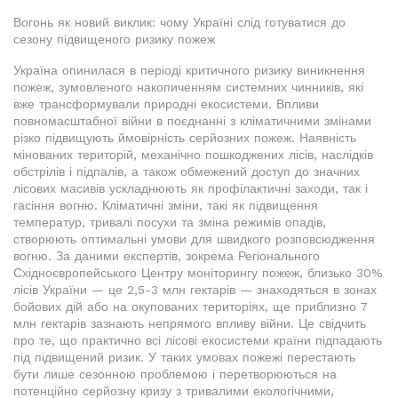
Вогонь як новий виклик: чому Україні слід готуватися до
сезону підвищеного ризику пожеж
Україна опинилася в періоді критичного ризику виникнення
пожеж, зумовленого накопиченням системних чинників, які
вже трансформували природні екосистеми. Впливи
повномасштабної війни в поєднанні з кліматичними змінами
різко підвищують ймовірність серйозних пожеж. Наявність
мінованих територій, механічно пошкоджених лісів, наслідків
обстрілів і підпалів, а також обмежений доступ до значних
лісових масивів ускладнюють як профілактичні заходи, так і
гасіння вогню. Кліматичні зміни, такі як підвищення
температур, тривалі посухи та зміна режимів опадів,
створюють оптимальні умови для швидкого розповсюдження
вогню. За даними експертів, зокрема Регіонального
Східноєвропейського Центру моніторингу пожеж, близько 30%
лісів України — це 2,5-3 млн гектарів — знаходяться в зонах
бойових дій або на окупованих територіях, ще приблизно 7
млн гектарів зазнають непрямого впливу війни. Це свідчить
про те, що практично всі лісові екосистеми країни підпадають
під підвищений ризик. У таких умовах пожежі перестають
бути лише сезонною проблемою і перетворюються на
потенційно серйозну кризу з тривалими екологічними,