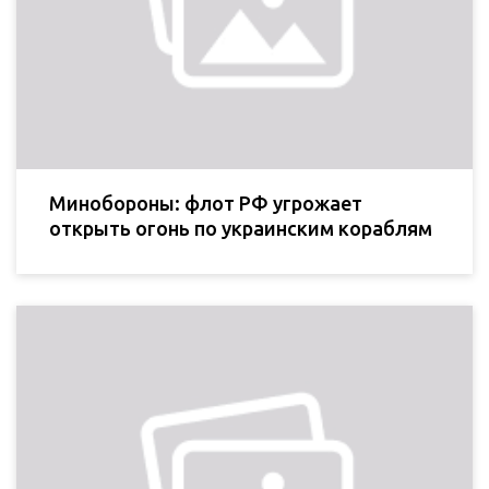
Минобороны: флот РФ угрожает
открыть огонь по украинским кораблям