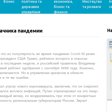
Бізнес
політика та
економіка,
Мистецтво
Н
державне
бізнес та
та розваги
с
управління
фінанси
ачника пандемии
Н
 что их популярность во время пандемии Covid-19 резко
резидент США Трамп, рейтинги которого в опросах
 в последние недели, и российский правитель Владимир
кий рейтинг одобрения с сентября 1999 года. Конечно,
азличаются. Но в управлении кризисом в области
 и те же ошибки.
л угрозу нового коронавируса, заключив, что он сократил
чался всплеск инфекций, Путин отреагировал на это пиар-
каждый вечер, но воздерживаясь при этом от конкретных
венность региональным губернаторам России. Звучит