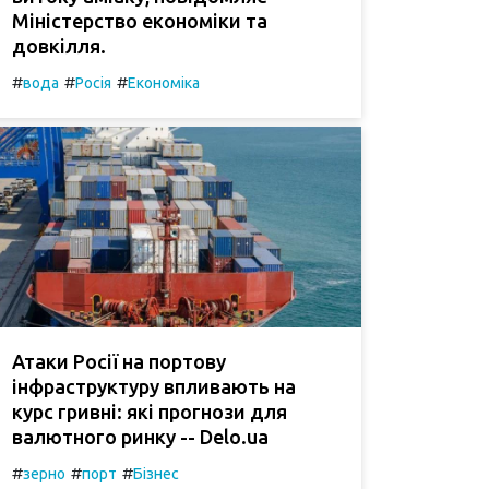
Міністерство економіки та
довкілля.
#
#
#
вода
Росія
Економіка
Атаки Росії на портову
інфраструктуру впливають на
курс гривні: які прогнози для
валютного ринку -- Delo.ua
#
#
#
зерно
порт
Бізнес