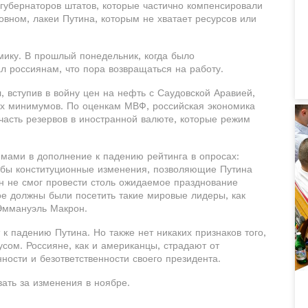
губернаторов штатов, которые частично компенсировали
овном, лакеи Путина, которым не хватает ресурсов или
мику. В прошлый понедельник, когда было
ал россиянам, что пора возвращаться на работу.
, вступив в войну цен на нефть с Саудовской Аравией,
их минимумов. По оценкам МВФ, российская экономика
 часть резервов в иностранной валюте, которые режим
мами в дополнение к падению рейтинга в опросах:
бы конституционные изменения, позволяющие Путина
тин не смог провести столь ожидаемое празднование
е должны были посетить такие мировые лидеры, как
Эммануэль Макрон.
к падению Путина. Но также нет никаких признаков того,
усом. Россияне, как и американцы, страдают от
ости и безответственности своего президента.
вать за изменения в ноябре.