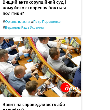
Вищий антикорупційний суд і
чому його створення бояться
політики?
#
#
Органы власти
Петр Порошенко
#
Верховна Рада Украины
Запит на справедливість або
популізм?