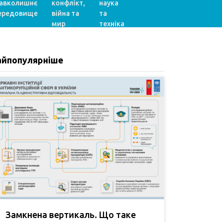
авколишнє
конфлікт,
наука
ередовище
війна та
та
мир
техніка
айпопулярніше
Замкнена вертикаль. Що таке