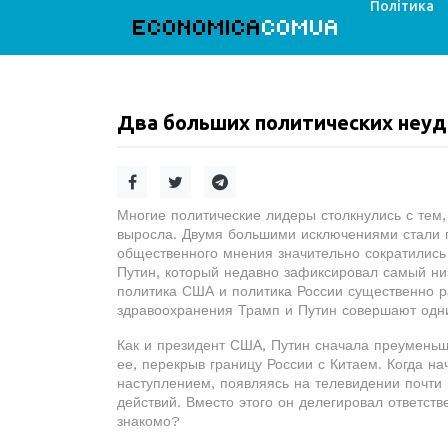
Політика
ECONOMICA
COMUA
Два больших политических неуд
Многие политические лидеры столкнулись с тем,
выросла. Двумя большими исключениями стали п
общественного мнения значительно сократились
Путин, который недавно зафиксировал самый низ
политика США и политика России существенно р
здравоохранения Трамп и Путин совершают одни
Как и президент США, Путин сначала преуменьша
ее, перекрыв границу России с Китаем. Когда на
наступлением, появляясь на телевидении почти 
действий. Вместо этого он делегировал ответст
знакомо?