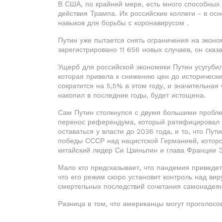
В США, по крайней мере, есть много способных 
действия Трампа. Их российские коллеги - в осн
навыков для борьбы с коронавирусом .
Путин уже пытается снять ограничения на эконо
зарегистрировано 11 656 новых случаев, он сказ
Ущерб для российской экономики Путин усугубил
которая привела к снижению цен до историческ
сократится на 5,5% в этом году, и значительная
накопил в последние годы, будет истощена.
Сам Путин столкнулся с двумя большими пробле
перенос референдума, который ратифицировал 
оставаться у власти до 2036 года, и то, что Пу
победы СССР над нацистской Германией, которо
китайский лидер Си Цзиньпин и глава Франции 
Мало кто предсказывает, что пандемия приведет 
что его режим скоро установит контроль над вир
смертельных последствий сочетания самонадеянн
Разница в том, что американцы могут проголосо