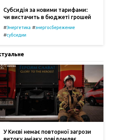
Субсидія за новими тарифами:
чи вистачить в бюджеті грошей
#
#
Энергетика
энергосбережение
#
субсидии
ктуальне
У Києві немає повторної загрози
витоку аміаку, повідомляє