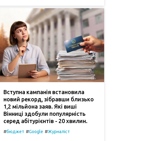
Вступна кампанія встановила
новий рекорд, зібравши близько
1,2 мільйона заяв. Які виші
Вінниці здобули популярність
серед абітурієнтів - 20 хвилин.
#
#
#
бюджет
Google
Журналіст