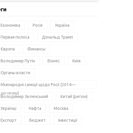
еги
Економіка
Росія
Україна
Первая полоса
Дональд Трамп
Європа
Финансы
Володимир Путін
Бізнес
Київ
Органы власти
Міжнародні санкції щодо Росії (2014—
дотепер)
Володимир Зеленський
Китай (регіон)
Українці
Нафта
Москва
Експорт
бюджет
Інвестиції