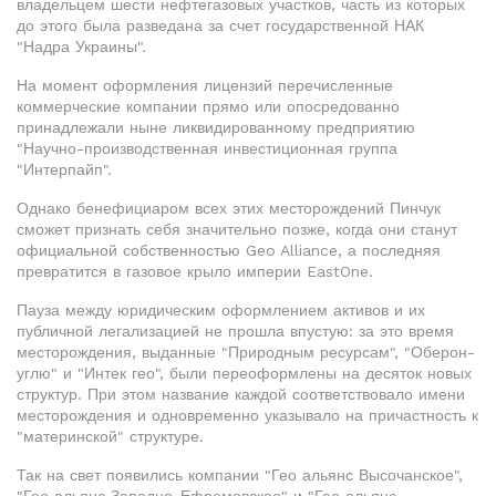
владельцем шести нефтегазовых участков, часть из которых
до этого была разведана за счет государственной НАК
"Надра Украины".
На момент оформления лицензий перечисленные
коммерческие компании прямо или опосредованно
принадлежали ныне ликвидированному предприятию
"Научно-производственная инвестиционная группа
"Интерпайп".
Однако бенефициаром всех этих месторождений Пинчук
сможет признать себя значительно позже, когда они станут
официальной собственностью Geo Alliance, а последняя
превратится в газовое крыло империи EastOne.
Пауза между юридическим оформлением активов и их
публичной легализацией не прошла впустую: за это время
месторождения, выданные "Природным ресурсам", "Оберон-
углю" и "Интек гео", были переоформлены на десяток новых
структур. При этом название каждой соответствовало имени
месторождения и одновременно указывало на причастность к
"материнской" структуре.
Так на свет появились компании "Гео альянс Высочанское",