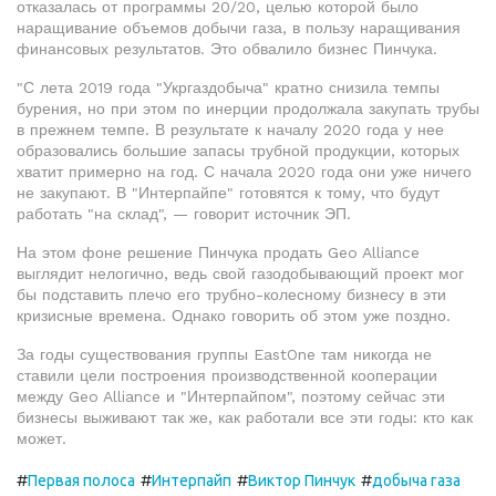
отказалась от программы 20/20, целью которой было
наращивание объемов добычи газа, в пользу наращивания
финансовых результатов. Это обвалило бизнес Пинчука.
"С лета 2019 года "Укргаздобыча" кратно снизила темпы
бурения, но при этом по инерции продолжала закупать трубы
в прежнем темпе. В результате к началу 2020 года у нее
образовались большие запасы трубной продукции, которых
хватит примерно на год. С начала 2020 года они уже ничего
не закупают. В "Интерпайпе" готовятся к тому, что будут
работать "на склад", — говорит источник ЭП.
На этом фоне решение Пинчука продать Geo Alliance
выглядит нелогично, ведь свой газодобывающий проект мог
бы подставить плечо его трубно-колесному бизнесу в эти
кризисные времена. Однако говорить об этом уже поздно.
За годы существования группы EastOne там никогда не
ставили цели построения производственной кооперации
между Geo Alliance и "Интерпайпом", поэтому сейчас эти
бизнесы выживают так же, как работали все эти годы: кто как
может.
#
#
#
#
Первая полоса
Интерпайп
Виктор Пинчук
добыча газа