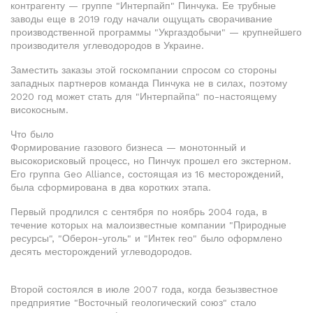
контрагенту — группе "Интерпайп" Пинчука. Ее трубные
заводы еще в 2019 году начали ощущать сворачивание
производственной программы "Укргаздобычи" — крупнейшего
производителя углеводородов в Украине.
Заместить заказы этой госкомпании спросом со стороны
западных партнеров команда Пинчука не в силах, поэтому
2020 год может стать для "Интерпайпа" по-настоящему
високосным.
Что было
Формирование газового бизнеса — монотонный и
высокорисковый процесс, но Пинчук прошел его экстерном.
Его группа Geo Alliance, состоящая из 16 месторождений,
была сформирована в два коротких этапа.
Первый продлился с сентября по ноябрь 2004 года, в
течение которых на малоизвестные компании "Природные
ресурсы", "Оберон-уголь" и "Интек гео" было оформлено
десять месторождений углеводородов.
Второй состоялся в июле 2007 года, когда безызвестное
предприятие "Восточный геологический союз" стало