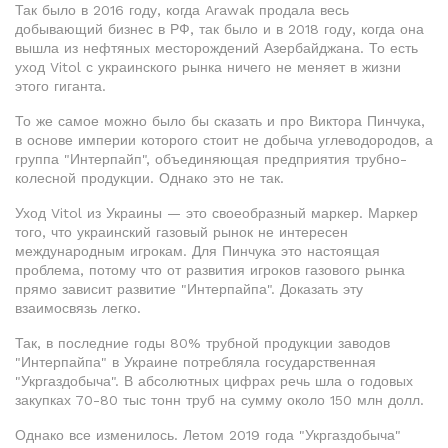
Так было в 2016 году, когда Arawak продала весь
добывающий бизнес в РФ, так было и в 2018 году, когда она
вышла из нефтяных месторождений Азербайджана. То есть
уход Vitol с украинского рынка ничего не меняет в жизни
этого гиганта.
То же самое можно было бы сказать и про Виктора Пинчука,
в основе империи которого стоит не добыча углеводородов, а
группа "Интерпайп", объединяющая предприятия трубно-
колесной продукции. Однако это не так.
Уход Vitol из Украины — это своеобразный маркер. Маркер
того, что украинский газовый рынок не интересен
международным игрокам. Для Пинчука это настоящая
проблема, потому что от развития игроков газового рынка
прямо зависит развитие "Интерпайпа". Доказать эту
взаимосвязь легко.
Так, в последние годы 80% трубной продукции заводов
"Интерпайпа" в Украине потребляла государственная
"Укргаздобыча". В абсолютных цифрах речь шла о годовых
закупках 70-80 тыс тонн труб на сумму около 150 млн долл.
Однако все изменилось. Летом 2019 года "Укргаздобыча"