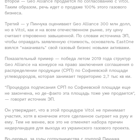
Второй — Geo Alliance продается по согласованию с Vitol.
Таким образом, речь идет о продаже 100% этого газового
бизнеса.
Третий — у Пинчука оценивают Geo Alliance 300 млн долл,
но в Vitol, как и на всем отечественном рынке, эту цену
считают откровенно завышенной. По словам источника ЭП,
чтобы оправдать заявленную стоимость, основатель EastOne
взялся "накачивать" свой газовый бизнес новыми активами.
Показательный пример — победа летом 2019 года структур
Geo Alliance на конкурсе на право заключения соглашения о
распределении продукции (СРП) по Софиевской площади
углеводородов, которая занимает территорию 2,7 тыс кв км.
"Процедура подписания СРП по Софиевской площади еще
не закончена, но де-факто эта площадь тоже уже продается",
— говорит источник ЭП.
Он утверждает, что в этой процедуре Vitol не принимает
участия, хотя в конечном итоге сделанное сыграет на руку и
ему. Тем не менее, все это не отменяет набора причин
нидерландцев для выхода из украинского газового проекта.
Во-первых, за годы сотрудничества с группой Пинчука