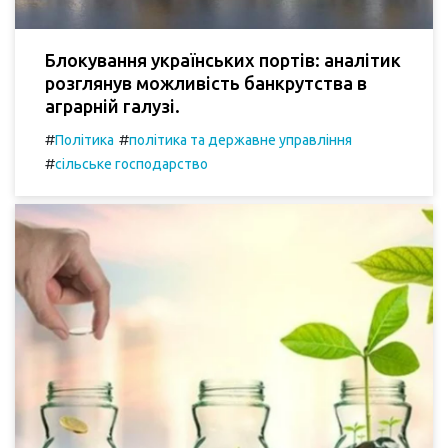
Блокування українських портів: аналітик
розглянув можливість банкрутства в
аграрній галузі.
#
#
Політика
політика та державне управління
#
сільське господарство