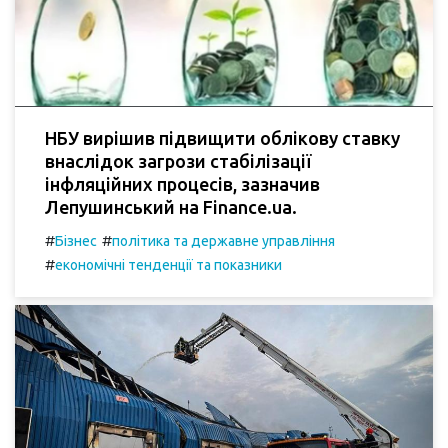
НБУ вирішив підвищити облікову ставку
внаслідок загрози стабілізації
інфляційних процесів, зазначив
Лепушинський на Finance.ua.
#
#
Бізнес
політика та державне управління
#
економічні тенденції та показники