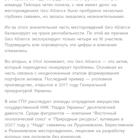
команда Тейлора четко поняла, с чем имеет дело: на
месторождениях Geo Alliance было пробурено несколько
глубоких скважин, но запасы оказались незначительными.
Из-за этого значительная часть месторождений Geo Alliance
балансирует на грани рентабельности. По этой же причине
Geo Alliance эксплуатирует только четыре из 16 участков.
Подтвердить или опровергнуть эти цифры в компании
отказались.
Во-вторых, в Vitol понимают, что Geo Alliance — это актив,
который периодично генерирует проблемы. Основная их
часть связана с неоднозначным этапом формирования
портфеля активов. Последний пример — уголовное
производство, открытое в 2017 году Генеральной
прокуратурой Украины.
В нем ГПУ расследует эпизоды отчуждения имущества
государственной НАК "Надра Украины" десятилетней
давности. Среди фигурантов — компании "Восточный
геологический союз" и "Природные ресурсы", купившие в
2007 году у "Надр" скважины на Луценкивском, Берестивском
и Ризникивском месторождениях, лицензии на разработку
которых они получили без конкурсов.