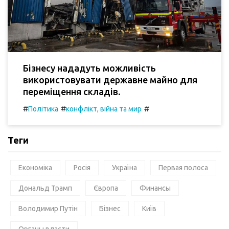
Бізнесу нададуть можливість
використовувати державне майно для
переміщення складів.
#
#
#
Політика
конфлікт, війна та мир
Теги
Економіка
Росія
Україна
Первая полоса
Дональд Трамп
Європа
Финансы
Володимир Путін
Бізнес
Київ