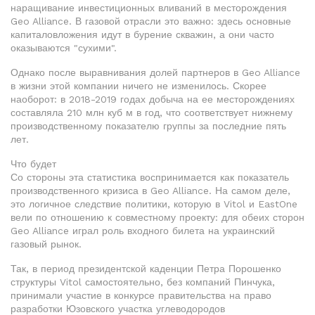
наращивание инвестиционных вливаний в месторождения
Geo Alliance. В газовой отрасли это важно: здесь основные
капиталовложения идут в бурение скважин, а они часто
оказываются "сухими".
Однако после выравнивания долей партнеров в Geo Alliance
в жизни этой компании ничего не изменилось. Скорее
наоборот: в 2018-2019 годах добыча на ее месторождениях
составляла 210 млн куб м в год, что соответствует нижнему
производственному показателю группы за последние пять
лет.
Что будет
Со стороны эта статистика воспринимается как показатель
производственного кризиса в Geo Alliance. На самом деле,
это логичное следствие политики, которую в Vitol и EastOne
вели по отношению к совместному проекту: для обеих сторон
Geo Alliance играл роль входного билета на украинский
газовый рынок.
Так, в период президентской каденции Петра Порошенко
структуры Vitol самостоятельно, без компаний Пинчука,
принимали участие в конкурсе правительства на право
разработки Юзовского участка углеводородов