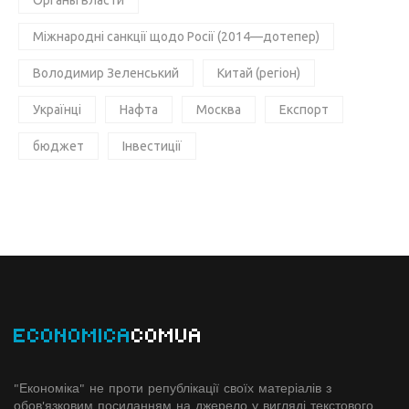
Органы власти
Міжнародні санкції щодо Росії (2014—дотепер)
Володимир Зеленський
Китай (регіон)
Українці
Нафта
Москва
Експорт
бюджет
Інвестиції
ECONOMICA
COMUA
"Економіка" не проти републікації своїх матеріалів з
обов'язковим посиланням на джерело у вигляді текстового