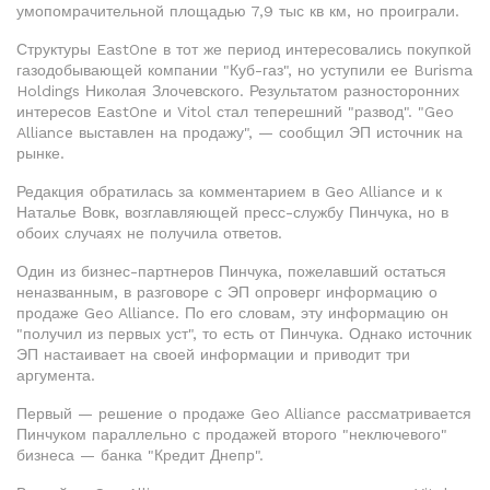
умопомрачительной площадью 7,9 тыс кв км, но проиграли.
Структуры EastOne в тот же период интересовались покупкой
газодобывающей компании "Куб-газ", но уступили ее Burisma
Holdings Николая Злочевского. Результатом разносторонних
интересов EastOne и Vitol стал теперешний "развод". "Geo
Alliance выставлен на продажу", — сообщил ЭП источник на
рынке.
Редакция обратилась за комментарием в Geo Alliance и к
Наталье Вовк, возглавляющей пресс-службу Пинчука, но в
обоих случаях не получила ответов.
Один из бизнес-партнеров Пинчука, пожелавший остаться
неназванным, в разговоре с ЭП опроверг информацию о
продаже Geo Alliance. По его словам, эту информацию он
"получил из первых уст", то есть от Пинчука. Однако источник
ЭП настаивает на своей информации и приводит три
аргумента.
Первый — решение о продаже Geo Alliance рассматривается
Пинчуком параллельно с продажей второго "неключевого"
бизнеса — банка "Кредит Днепр".