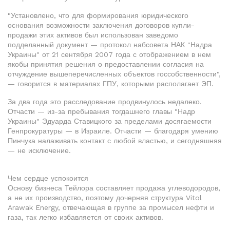
"Установлено, что для формирования юридического
основания возможности заключения договоров купли-
продажи этих активов был использован заведомо
подделанный документ — протокол набсовета НАК "Надра
Украины" от 21 сентября 2007 года с отображением в нем
якобы принятия решения о предоставлении согласия на
отчуждение вышеперечисленных объектов госсобственности",
— говорится в материалах ГПУ, которыми располагает ЭП.
За два года это расследование продвинулось недалеко.
Отчасти — из-за пребывания тогдашнего главы "Надр
Украины" Эдуарда Ставицкого за пределами досягаемости
Генпрокуратуры — в Израиле. Отчасти — благодаря умению
Пинчука налаживать контакт с любой властью, и сегодняшняя
— не исключение.
Чем сердце успокоится
Основу бизнеса Тейлора составляет продажа углеводородов,
а не их производство, поэтому дочерняя структура Vitol
Arawak Energy, отвечающая в группе за промысел нефти и
газа, так легко избавляется от своих активов.