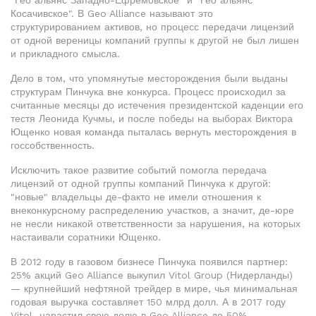
"Гео альянс Западно-Ефремовское" и "Гео альянс
Косачивское". В Geo Alliance называют это
структурированием активов, но процесс передачи лицензий
от одной вереницы компаний группы к другой не был лишен
и прикладного смысла.
Дело в том, что упомянутые месторождения были выданы
структурам Пинчука вне конкурса. Процесс происходил за
считанные месяцы до истечения президентской каденции его
тестя Леонида Кучмы, и после победы на выборах Виктора
Ющенко новая команда пыталась вернуть месторождения в
госсобственность.
Исключить такое развитие событий помогла передача
лицензий от одной группы компаний Пинчука к другой:
"новые" владельцы де-факто не имели отношения к
внеконкурсному распределению участков, а значит, де-юре
не несли никакой ответственности за нарушения, на которых
настаивали соратники Ющенко.
В 2012 году в газовом бизнесе Пинчука появился партнер:
25% акций Geo Alliance выкупил Vitol Group (Нидерланды)
— крупнейший нефтяной трейдер в мире, чья минимальная
годовая выручка составляет 150 млрд долл. А в 2017 году
Vitol нарастил свою долю в Geo Alliance до 50%.