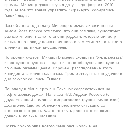
время... Министр даже озвучил дату — до февраля 2019
года. И все это время управлять "Укрэнерго" собирались
"свои" люди.
Весной этого года главу Минэнерго осчастливили новым
замом. Хотя пресса отметила, что они земляки, существуют
разные мнения насчет степени радости, которые министр
испытал по поводу появления нового заместителя, а также о
влиянии партийной дисциплины.
По иронии судьбы, Михаил Близнюк уходил из "Укртрансгаза"
из-за сущего пустяка — одно и то же оборудование купили
по очень разным ценам. Впрочем, расследование этого
инцидента закончилось ничем. Просто звезды так неудачно в
дни закупок сошлись. Бывает.
Поначалу в Минэнерго г-н Близнюк сосредоточился на
нефтегазовых делах. Но глава НАК Андрей Коболев (с
дружественной помощью американской группы симпатиков)
достаточно быстро объяснил реальную ситуацию со
степенью контроля. Благо, что чуть ранее это же самое
довели и до г-на Насалика.
Позже полномочия нового зама расширили и на