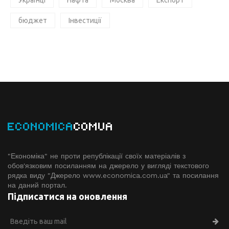
бюджет
Інвестиції
ECONOMICA
COMUA
"Економіка" не проти републікації своїх матеріалів з
обов'язковим посиланням на джерело у вигляді текстового
рядка виду "Джерело www.economiсa.com.ua" та посилання
на даний портал.
Підписатися на оновлення