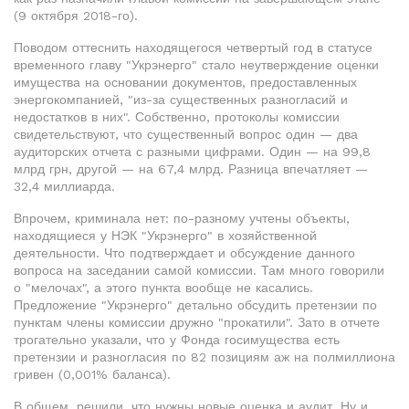
(9 октября 2018-го).
Поводом оттеснить находящегося четвертый год в статусе
временного главу "Укрэнерго" стало неутверждение оценки
имущества на основании документов, предоставленных
энергокомпанией, "из-за существенных разногласий и
недостатков в них". Собственно, протоколы комиссии
свидетельствуют, что существенный вопрос один — два
аудиторских отчета с разными цифрами. Один — на 99,8
млрд грн, другой — на 67,4 млрд. Разница впечатляет —
32,4 миллиарда.
Впрочем, криминала нет: по-разному учтены объекты,
находящиеся у НЭК "Укрэнерго" в хозяйственной
деятельности. Что подтверждает и обсуждение данного
вопроса на заседании самой комиссии. Там много говорили
о "мелочах", а этого пункта вообще не касались.
Предложение "Укрэнерго" детально обсудить претензии по
пунктам члены комиссии дружно "прокатили". Зато в отчете
трогательно указали, что у Фонда госимущества есть
претензии и разногласия по 82 позициям аж на полмиллиона
гривен (0,001% баланса).
В общем, решили, что нужны новые оценка и аудит. Ну и