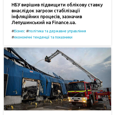
НБУ вирішив підвищити облікову ставку
внаслідок загрози стабілізації
інфляційних процесів, зазначив
Лепушинський на Finance.ua.
#
#
Бізнес
політика та державне управління
#
економічні тенденції та показники