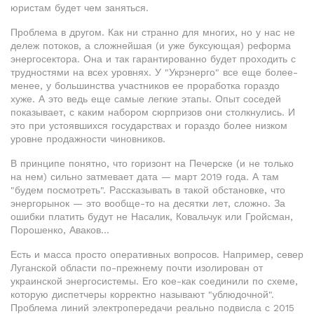
юристам будет чем заняться.
Проблема в другом. Как ни странно для многих, но у нас не
дележ потоков, а сложнейшая (и уже буксующая) реформа
энергосектора. Она и так гарантированно будет проходить с
трудностями на всех уровнях. У "Укрэнерго" все еще более-
менее, у большинства участников ее проработка гораздо
хуже. А это ведь еще самые легкие этапы. Опыт соседей
показывает, с каким набором сюрпризов они столкнулись. И
это при устоявшихся государствах и гораздо более низком
уровне продажности чиновников.
В принципе понятно, что горизонт на Печерске (и не только
на нем) сильно затмевает дата — март 2019 года. А там
"будем посмотреть". Рассказывать в такой обстановке, что
энергорынок — это вообще-то на десятки лет, сложно. За
ошибки платить будут не Насалик, Ковальчук или Гройсман,
Порошенко, Аваков…
Есть и масса просто оперативных вопросов. Например, север
Луганской области по-прежнему почти изолирован от
украинской энергосистемы. Его кое-как соединили по схеме,
которую диспетчеры корректно называют "ублюдочной".
Проблема линий электропередачи реально подвисла с 2015