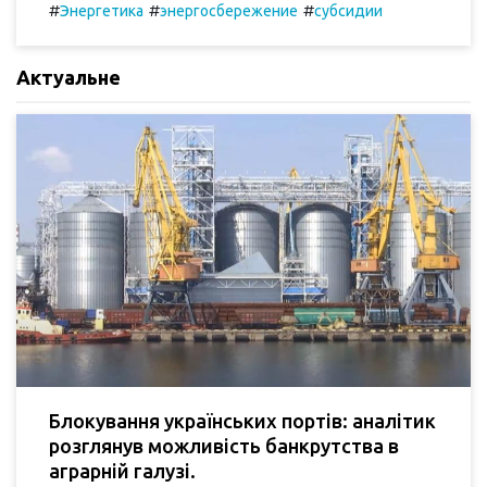
#
#
#
Энергетика
энергосбережение
субсидии
Актуальне
Блокування українських портів: аналітик
розглянув можливість банкрутства в
аграрній галузі.