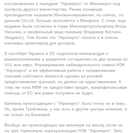
постановления о передаче "Укрэнерго" от Минэнерго под
контроль другого министерства. Ранее основным
претендентом называли Минэкономразвития, но сейчас, по
данным ZN.UA, больше склоняются к Минфину. С этим, еще
недавно были согласны и глава Минэнергоугольпрома Игорь
Насалик, и профильный вице-премьер Владимир Кистион.
Увидим(с). Тем более что "Укрэнерго" попало и в список
ключевых ориентиров для доноров.
В сентябре Украина и ЕС подписали меморандум о
взаимопонимании и кредитное соглашение на два транша по
500 млн евро. Формирование наблюдательного совета НЭК
"Укрэнерго" и ее эффективная работа с независимыми
членами набсовета являются одними из условий
предоставления траншей, но далеко не единственными. К
тому же пока МВФ не предоставит кредит, макрофинансовая
помощь от ЕС все равно получена не будет.
Кабмину происходящее с "Укрэнерго" было точно не в тему.
Но, кроме Гройсмана, у нас есть и другие центры влияния, и
не только на Банковой.
Вообще же происходящее как минимум на месяц (если не
на три) тормознуло корпоратизацию НЭК "Укрэнерго". Зато