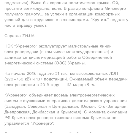
поделиться). Была бы хорошая политическая крыша. Ой,
простите великодушно, воля. В разгар конфликта Минэнерго
получило грамоту… за успехи в организации комфортных
условий для сотрудников с велосипедами. "Крутить" педали у
нас и вправду умеют.
Справка ZN.UA
НЭК "Укрэнерго" эксплуатирует магистральные линии
электропередачи (в том числе межгосударственные) и
занимается диспетчеризацией работы Объединенной
энергетической системы (ОЭС) Украины.
На начало 2018 года это 21 тыс. км высоковольтных ЛЭП
(220–750 кВ) и 137 подстанций. Ожидаемый объем передачи
электроэнергии в 2018 году — 113 млрд кВт∙ч.
"Укрэнерго" объединяет восемь электроэнергетических
систем с функциями оперативно-диспетчерского управления
(Западная, Северная и Центральная, Южная, Юго-Западная,
Днепровская, Донбасская и Крымская). С момента оккупации
РФ Крыма электроэнергетическая система Крымская не
управляется "Укрэнерго".