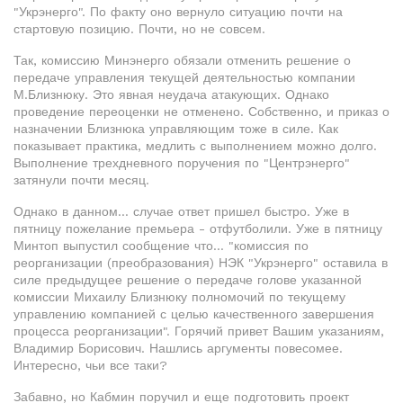
"Укрэнерго". По факту оно вернуло ситуацию почти на
стартовую позицию. Почти, но не совсем.
Так, комиссию Минэнерго обязали отменить решение о
передаче управления текущей деятельностью компании
М.Близнюку. Это явная неудача атакующих. Однако
проведение переоценки не отменено. Собственно, и приказ о
назначении Близнюка управляющим тоже в силе. Как
показывает практика, медлить с выполнением можно долго.
Выполнение трехдневного поручения по "Центрэнерго"
затянули почти месяц.
Однако в данном… случае ответ пришел быстро. Уже в
пятницу пожелание премьера - отфутболили. Уже в пятницу
Минтоп выпустил сообщение что… "комиссия по
реорганизации (преобразования) НЭК "Укрэнерго" оставила в
силе предыдущее решение о передаче голове указанной
комиссии Михаилу Близнюку полномочий по текущему
управлению компанией с целью качественного завершения
процесса реорганизации". Горячий привет Вашим указаниям,
Владимир Борисович. Нашлись аргументы повесомее.
Интересно, чьи все таки?
Забавно, но Кабмин поручил и еще подготовить проект