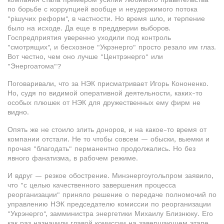
по борьбе с коррупцией вообще и неудержимого потока
"рішучих реформ", в частности. Но время шло, и терпение
было на исходе. Да еще в преддверии выборов.
Госпредприятия уверенно уходили под контроль
"смотрящих", и бесхозное "Укрэнерго" просто резало им глаз.
Вот честно, чем оно лучше "Центрэнерго" или
"Энергоатома"?
Поговаривали, что за НЭК присматривает Игорь Кононенко.
Но, судя по видимой оперативной деятельности, каких-то
особых плюшек от НЭК для дружественных ему фирм не
видно.
Опять же не стоило злить доноров, и на какое-то время от
компании отстали. Не то чтобы совсем — обыски, выемки и
прочая "благодать" перманентно продолжались. Но без
явного фанатизма, в рабочем режиме.
И вдруг — резкое обострение. Минэнергоугольпром заявило,
что "с целью качественного завершения процесса
реорганизации" приняло решение о передаче полномочий по
управлению НЭК председателю комиссии по реорганизации
"Укрэнерго", замминистра энергетики Михаилу Близнюку. Его
как раз назначили главой комиссии на завершающем этапе