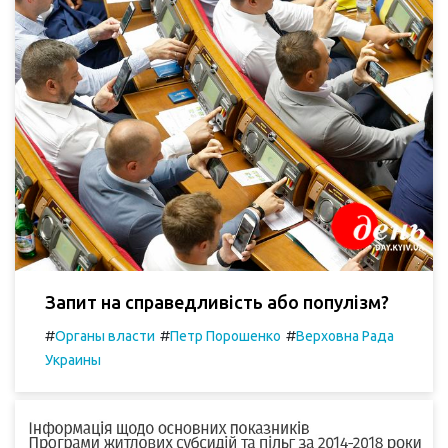
Запит на справедливість або популізм?
#
#
#
Органы власти
Петр Порошенко
Верховна Рада
Украины