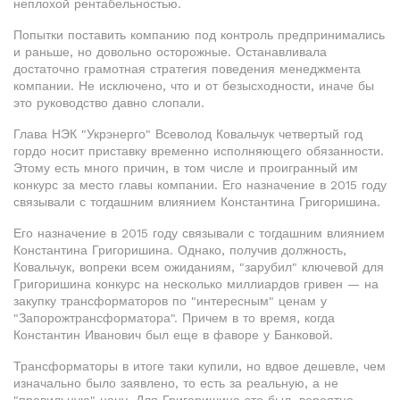
неплохой рентабельностью.
Попытки поставить компанию под контроль предпринимались
и раньше, но довольно осторожные. Останавливала
достаточно грамотная стратегия поведения менеджмента
компании. Не исключено, что и от безысходности, иначе бы
это руководство давно слопали.
Глава НЭК "Укрэнерго" Всеволод Ковальчук четвертый год
гордо носит приставку временно исполняющего обязанности.
Этому есть много причин, в том числе и проигранный им
конкурс за место главы компании. Его назначение в 2015 году
связывали с тогдашним влиянием Константина Григоришина.
Его назначение в 2015 году связывали с тогдашним влиянием
Константина Григоришина. Однако, получив должность,
Ковальчук, вопреки всем ожиданиям, "зарубил" ключевой для
Григоришина конкурс на несколько миллиардов гривен — на
закупку трансформаторов по "интересным" ценам у
"Запорожтрансформатора". Причем в то время, когда
Константин Иванович был еще в фаворе у Банковой.
Трансформаторы в итоге таки купили, но вдвое дешевле, чем
изначально было заявлено, то есть за реальную, а не