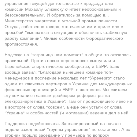
управления текущей деятельностью к председателю
комиссии Михаилу Близнюку считает необоснованным и
безосновательным". И обратилось за помощью в…
Министерство энергетики и угольной промышленности.
Откуда, собственно говоря, это счастье им и прилетело с
просьбой "вмешаться в ситуацию и обеспечить стабильную
работу компании". Милые особенности бюрократического
противостояния.
Надежда на "заграница нам поможет" в общем-то оказалась
правильной. Против новых перестановок выступили и
Европейское энергетическое сообщество, и ЕБРР. Банк
вообще заявил: "Благодаря нынешней команде топ-
менеджеров в последние несколько лет "Укрэнерго" стало
одним из ключевых партнеров в Украине для международных
финансовых организаций и ЕБРР, в частности. Мы считаем
эту компанию главным драйвером реформы рынка
электроэнергетики в Украине". Там от происходящего явно не
в восторге от слова "совсем", а еще они устали от слова
"Украина" и особенностей (и мотивации) ведения дел в ней.
Поддержка подействовала. Запланированный на начало
недели заход новой "группы управления" не состоялся. А во
вторник прошло заседание у премьера по вопросу