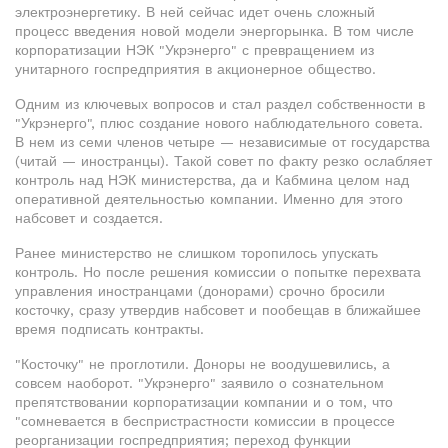
электроэнергетику. В ней сейчас идет очень сложный
процесс введения новой модели энергорынка. В том числе
корпоратизации НЭК "Укрэнерго" с превращением из
унитарного госпредприятия в акционерное общество.
Одним из ключевых вопросов и стал раздел собственности в
"Укрэнерго", плюс создание нового наблюдательного совета.
В нем из семи членов четыре — независимые от государства
(читай — иностранцы). Такой совет по факту резко ослабляет
контроль над НЭК министерства, да и Кабмина целом над
оперативной деятельностью компании. Именно для этого
набсовет и создается.
Ранее министерство не слишком торопилось упускать
контроль. Но после решения комиссии о попытке перехвата
управления иностранцами (донорами) срочно бросили
косточку, сразу утвердив набсовет и пообещав в ближайшее
время подписать контракты.
"Косточку" не проглотили. Доноры не воодушевились, а
совсем наоборот. "Укрэнерго" заявило о сознательном
препятствовании корпоратизации компании и о том, что
"сомневается в беспристрастности комиссии в процессе
реорганизации госпредприятия; переход функции