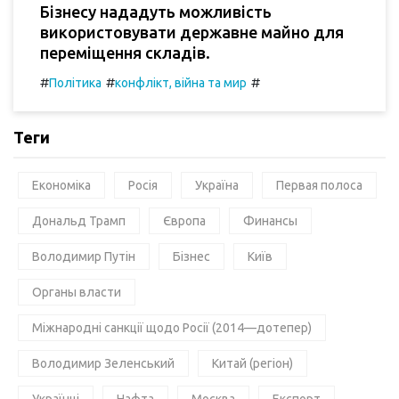
Бізнесу нададуть можливість
використовувати державне майно для
переміщення складів.
#
#
#
Політика
конфлікт, війна та мир
Теги
Економіка
Росія
Україна
Первая полоса
Дональд Трамп
Європа
Финансы
Володимир Путін
Бізнес
Київ
Органы власти
Міжнародні санкції щодо Росії (2014—дотепер)
Володимир Зеленський
Китай (регіон)
Українці
Нафта
Москва
Експорт