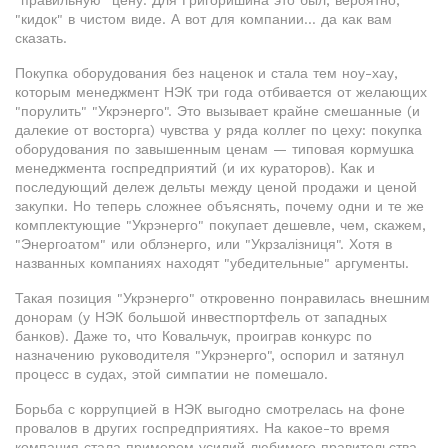
"правильную" цену. Для Григоришина это был, вероятно,
"кидок" в чистом виде. А вот для компании… да как вам
сказать.
Покупка оборудования без наценок и стала тем ноу-хау,
которым менеджмент НЭК три года отбивается от желающих
"порулить" "Укрэнерго". Это вызывает крайне смешанные (и
далекие от восторга) чувства у ряда коллег по цеху: покупка
оборудования по завышенным ценам — типовая кормушка
менеджмента госпредприятий (и их кураторов). Как и
последующий дележ дельты между ценой продажи и ценой
закупки. Но теперь сложнее объяснять, почему одни и те же
комплектующие "Укрэнерго" покупает дешевле, чем, скажем,
"Энергоатом" или облэнерго, или "Укрзалізниця". Хотя в
названных компаниях находят "убедительные" аргументы.
Такая позиция "Укрэнерго" откровенно понравилась внешним
донорам (у НЭК большой инвестпортфель от западных
банков). Даже то, что Ковальчук, проиграв конкурс по
назначению руководителя "Укрэнерго", оспорил и затянул
процесс в судах, этой симпатии не помешало.
Борьба с коррупцией в НЭК выгодно смотрелась на фоне
провалов в других госпредприятиях. На какое-то время
компания стала примером усилий любимого правительства