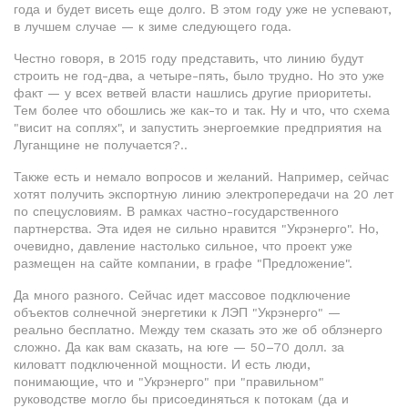
года и будет висеть еще долго. В этом году уже не успевают,
в лучшем случае — к зиме следующего года.
Честно говоря, в 2015 году представить, что линию будут
строить не год-два, а четыре-пять, было трудно. Но это уже
факт — у всех ветвей власти нашлись другие приоритеты.
Тем более что обошлись же как-то и так. Ну и что, что схема
"висит на соплях", и запустить энергоемкие предприятия на
Луганщине не получается?..
Также есть и немало вопросов и желаний. Например, сейчас
хотят получить экспортную линию электропередачи на 20 лет
по спецусловиям. В рамках частно-государственного
партнерства. Эта идея не сильно нравится "Укрэнерго". Но,
очевидно, давление настолько сильное, что проект уже
размещен на сайте компании, в графе "Предложение".
Да много разного. Сейчас идет массовое подключение
объектов солнечной энергетики к ЛЭП "Укрэнерго" —
реально бесплатно. Между тем сказать это же об облэнерго
сложно. Да как вам сказать, на юге — 50–70 долл. за
киловатт подключенной мощности. И есть люди,
понимающие, что и "Укрэнерго" при "правильном"
руководстве могло бы присоединяться к потокам (да и