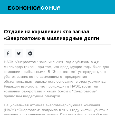
ECONOMICA
COMUA
Отдали на кормление: кто загнал
«Энергоатом» в миллиардные долги
НАЭК "Энергоатом" закончил 2020 год с убытком в 4,8
миллиарда гривен, при том, что предыдущие годы были для
компании прибыльными. В "Энергоатоме" утверждают, что
убыток возник по не зависящим от предприятия
обстоятельствам, однако есть основания в этом усомниться.
Редакция выясняла, что происходит в НАЭК, грозит ли
компании банкротство и каким боком к "Энергоатому"
причастны вездесущие олигархи.
Национальная атомная энергогенерирующая компания
(НАЭК) "Энергоатом" получила в 2020 году чистый убыток в
размере 4,8 миллиарда гривен. При этом финансовый план