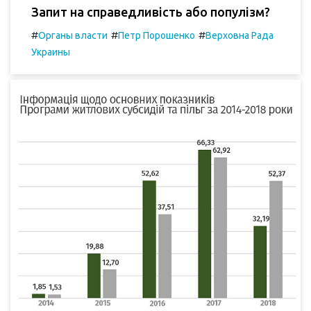
Запит на справедливість або популізм?
#
#
#
Органы власти
Петр Порошенко
Верховна Рада
Украины