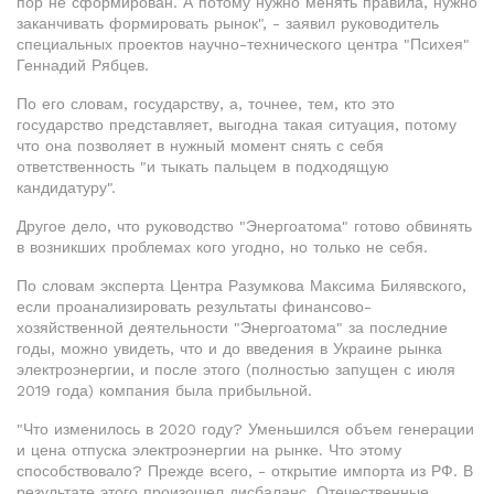
пор не сформирован. А потому нужно менять правила, нужно
заканчивать формировать рынок", - заявил руководитель
специальных проектов научно-технического центра "Психея"
Геннадий Рябцев.
По его словам, государству, а, точнее, тем, кто это
государство представляет, выгодна такая ситуация, потому
что она позволяет в нужный момент снять с себя
ответственность "и тыкать пальцем в подходящую
кандидатуру".
Другое дело, что руководство "Энергоатома" готово обвинять
в возникших проблемах кого угодно, но только не себя.
По словам эксперта Центра Разумкова Максима Билявского,
если проанализировать результаты финансово-
хозяйственной деятельности "Энергоатома" за последние
годы, можно увидеть, что и до введения в Украине рынка
электроэнергии, и после этого (полностью запущен с июля
2019 года) компания была прибыльной.
"Что изменилось в 2020 году? Уменьшился объем генерации
и цена отпуска электроэнергии на рынке. Что этому
способствовало? Прежде всего, - открытие импорта из РФ. В
результате этого произошел дисбаланс. Отечественные