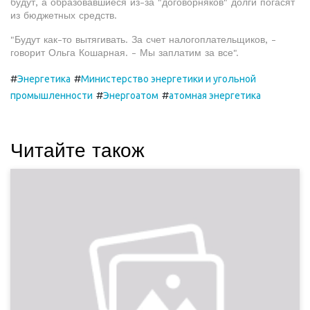
будут, а образовавшиеся из-за "договорняков" долги погасят
из бюджетных средств.
"Будут как-то вытягивать. За счет налогоплательщиков, -
говорит Ольга Кошарная. - Мы заплатим за все".
#
#
Энергетика
Министерство энергетики и угольной
#
#
промышленности
Энергоатом
атомная энергетика
Читайте також