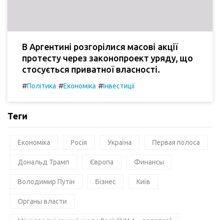
В Аргентині розгорілися масові акції
протесту через законопроект уряду, що
стосується приватної власності.
#
#
#
Політика
Економіка
Інвестиції
Теги
Економіка
Росія
Україна
Первая полоса
Дональд Трамп
Європа
Финансы
Володимир Путін
Бізнес
Київ
Органы власти