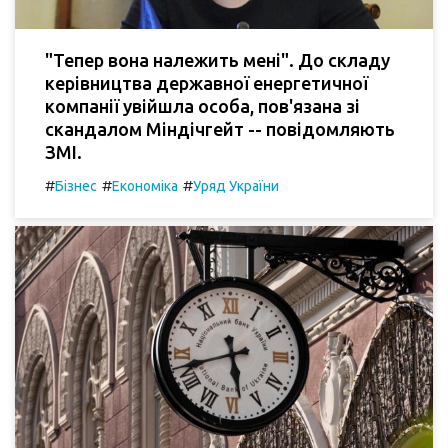
"Тепер вона належить мені". До складу
керівництва державної енергетичної
компанії увійшла особа, пов'язана зі
скандалом Міндічгейт -- повідомляють
ЗМІ.
#
#
#
Бізнес
Економіка
Уряд України