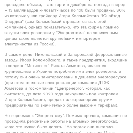
проводило обыски, - это торги в декабре на полгода вперед
– 13 миллиардов киловатт-часов по 1,16 были проданы, 80%
из которых ушли трейдеру Игоря Коломойского "Юнайтед
Энерджи" (сам Коломойский отрицает связь с этой
компанией, однако показательно, что эта фирма помимо
закупки электроэнергии у "Энергоатома" по заниженным
ценам также является крупнейшим импортером
электричества из России).
В самом деле, Никопольский и Запорожский ферросплавные
заводы Игоря Коломойского, а также предприятия, входящие
в холдинг "Метинвест" Рината Ахметова, являются
крупнейшими в Украине потребителями электроэнергии, а
потому они очень заинтересованы в дешевом энергоресурсе
(при этом тепловые электростанции компании ДТЭК
Ахметова и госкомпании "Центрэнерго", которая, как
считается, до лета 2020 года находилась под контролем
Игоря Коломойского, продают электроэнергию другим
предприятиям по значительно более высоким тарифам).
Но вернемся к "Энергоатому". Помимо прочего, компания не
проводила ремонтные работы на атомных энергоблоках,
когда это нужно было делать. "На торгах они пытались
пропихнуть свои компании-прокладки", - сказала Ольга