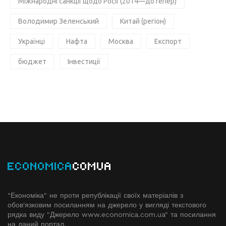
Міжнародні санкції щодо Росії (2014—дотепер)
Володимир Зеленський
Китай (регіон)
Українці
Нафта
Москва
Експорт
бюджет
Інвестиції
ECONOMICA
COMUA
"Економіка" не проти републікації своїх матеріалів з
обов'язковим посиланням на джерело у вигляді текстового
рядка виду "Джерело www.economiсa.com.ua" та посилання
на даний портал.