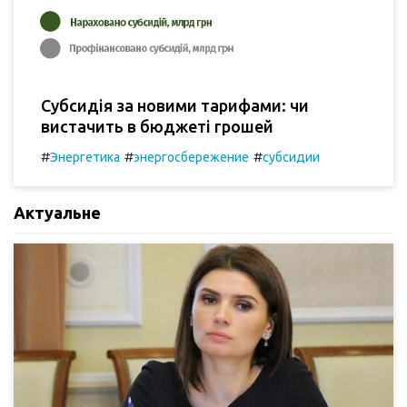
Субсидія за новими тарифами: чи
вистачить в бюджеті грошей
#
#
#
Энергетика
энергосбережение
субсидии
Актуальне