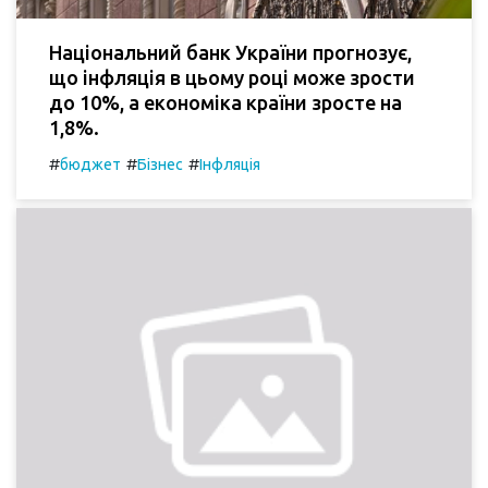
Національний банк України прогнозує,
що інфляція в цьому році може зрости
до 10%, а економіка країни зросте на
1,8%.
#
#
#
бюджет
Бізнес
Інфляція