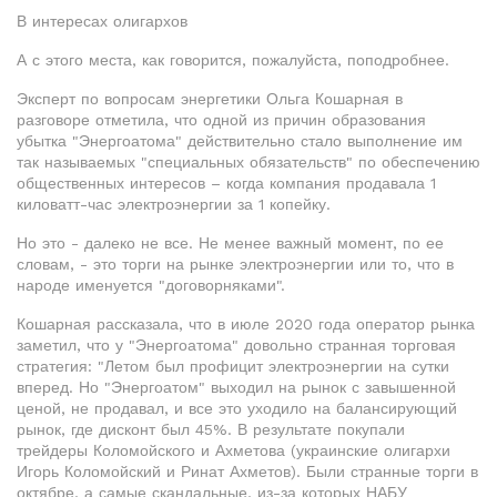
В интересах олигархов
А с этого места, как говорится, пожалуйста, поподробнее.
Эксперт по вопросам энергетики Ольга Кошарная в
разговоре отметила, что одной из причин образования
убытка "Энергоатома" действительно стало выполнение им
так называемых "специальных обязательств" по обеспечению
общественных интересов – когда компания продавала 1
киловатт-час электроэнергии за 1 копейку.
Но это - далеко не все. Не менее важный момент, по ее
словам, - это торги на рынке электроэнергии или то, что в
народе именуется "договорняками".
Кошарная рассказала, что в июле 2020 года оператор рынка
заметил, что у "Энергоатома" довольно странная торговая
стратегия: "Летом был профицит электроэнергии на сутки
вперед. Но "Энергоатом" выходил на рынок с завышенной
ценой, не продавал, и все это уходило на балансирующий
рынок, где дисконт был 45%. В результате покупали
трейдеры Коломойского и Ахметова (украинские олигархи
Игорь Коломойский и Ринат Ахметов). Были странные торги в
октябре, а самые скандальные, из-за которых НАБУ