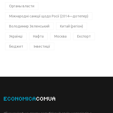
Органы власти
Міжнародні санкції щодо Росії (2014—дотепер)
Володимир Зеленський
Китай (регіон)
Українці
Нафта
Москва
Експорт
бюджет
Інвестиції
ECONOMICA
COMUA