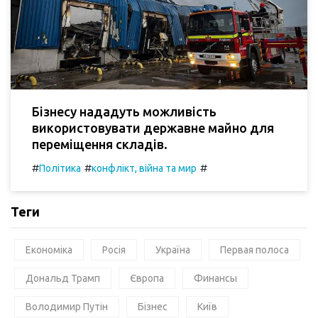
Бізнесу нададуть можливість
використовувати державне майно для
переміщення складів.
#
#
#
Політика
конфлікт, війна та мир
Теги
Економіка
Росія
Україна
Первая полоса
Дональд Трамп
Європа
Финансы
Володимир Путін
Бізнес
Київ