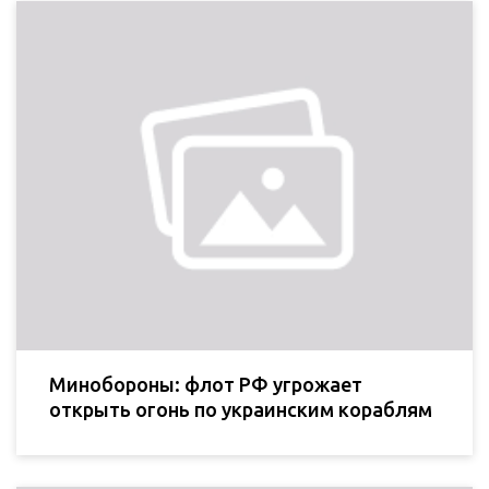
Минобороны: флот РФ угрожает
открыть огонь по украинским кораблям