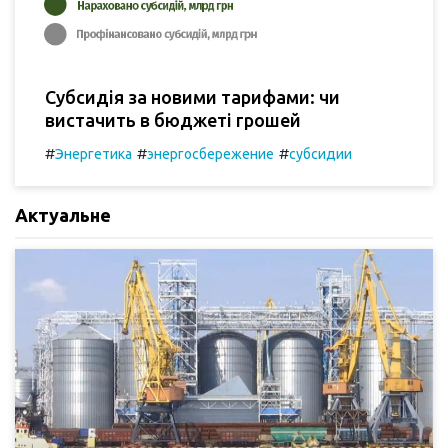
Субсидія за новими тарифами: чи
вистачить в бюджеті грошей
#
#
#
Энергетика
энергосбережение
субсидии
Актуальне