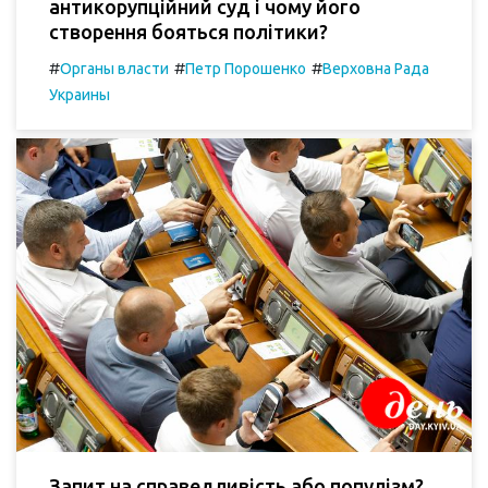
антикорупційний суд і чому його
створення бояться політики?
#
#
#
Органы власти
Петр Порошенко
Верховна Рада
Украины
Запит на справедливість або популізм?