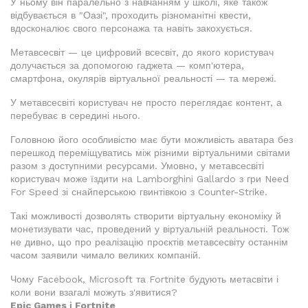
У ньому він паралельно з навчанням у школі, яке також
відбувається в "Оазі", проходить різноманітні квести,
вдосконалює свого персонажа та навіть закохується.
Метавсесвіт — це цифровий всесвіт, до якого користувач
долучається за допомогою гаджета — комп'ютера,
смартфона, окулярів віртуальної реальності — та мережі.
У метавсесвіті користувач не просто переглядає контент, а
перебуває в середині нього.
Головною його особливістю має бути можливість аватара без
перешкод переміщуватись між різними віртуальними світами
разом з доступними ресурсами. Умовно, у метавсесвіті
користувач може їздити на Lamborghini Gallardo з гри Need
For Speed зі снайперською гвинтівкою з Counter-Strike.
Такі можливості дозволять створити віртуальну економіку й
монетизувати час, проведений у віртуальній реальності. Тож
не дивно, що про реалізацію проєктів метавсесвіту останнім
часом заявили чимало великих компаній.
Чому Facebook, Microsoft та Fortnite будують метасвіти і
коли вони взагалі можуть з'явитися?
Epic Games і Fortnite