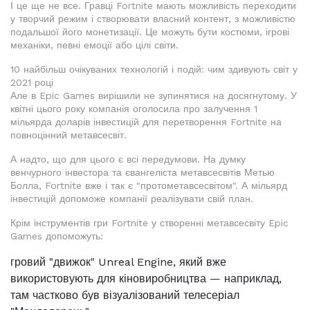
І це ще не все. Гравці Fortnite мають можливість переходити
у творчий режим і створювати власний контент, з можливістю
подальшої його монетизації. Це можуть бути костюми, ігрові
механіки, певні емоції або цілі світи.
10 найбільш очікуваних технологій і подій: чим здивують світ у
2021 році
Але в Epic Games вирішили не зупинятися на досягнутому. У
квітні цього року компанія оголосила про залучення 1
мільярда доларів інвестицій для перетворення Fortnite на
повноцінний метавсесвіт.
А надто, що для цього є всі передумови. На думку
венчурного інвестора та євангеліста метавсесвітів Метью
Болла, Fortnite вже і так є "протометавсесвітом". А мільярд
інвестицій допоможе компанії реалізувати свій план.
Крім інструментів гри Fortnite у створенні метавсесвіту Epic
Games допоможуть:
гровий "движок" Unreal Engine, який вже
використовують для кіновиробництва — наприклад,
там частково був візуалізований телесеріал