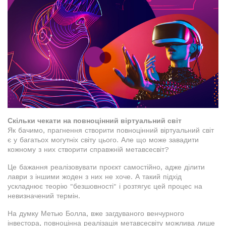
Скільки чекати на повноцінний віртуальний світ
Як бачимо, прагнення створити повноцінний віртуальний світ
є у багатьох могутніх світу цього. Але що може завадити
кожному з них створити справжній метавсесвіт?
Це бажання реалізовувати проєкт самостійно, адже ділити
лаври з іншими жоден з них не хоче. А такий підхід
ускладнює теорію "безшовності" і розтягує цей процес на
невизначений термін.
На думку Метью Болла, вже загдуваного венчурного
інвестора, повноцінна реалізація метавсесвіту можлива лише