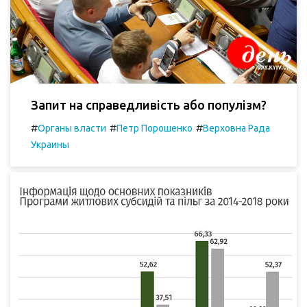
Запит на справедливість або популізм?
#
#
#
Органы власти
Петр Порошенко
Верховна Рада
Украины