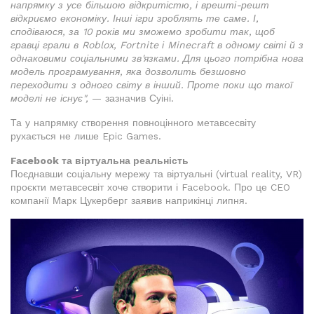
напрямку з усе більшою відкритістю, і врешті-решт
відкриємо економіку. Інші ігри зроблять те саме. І,
сподіваюся, за 10 років ми зможемо зробити так, щоб
гравці грали в Roblox, Fortnite і Minecraft в одному світі й з
однаковими соціальними зв'язками.
Для цього потрібна нова
модель програмування, яка дозволить безшовно
переходити з одного світу в інший. Проте поки що такої
моделі не існує",
— зазначив Суіні.
Та у напрямку створення повноцінного метавсесвіту
рухається не лише Epic Games.
Facebook та віртуальна реальність
Поєднавши соціальну мережу та віртуальні (virtual reality, VR)
проєкти метавсесвіт хоче створити і Facebook. Про це CEO
компанії Марк Цукерберг заявив наприкінці липня.