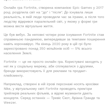
Онлайн гра Fortnite, створена компанією Epic Games у 2017
році, розділила світ на "до" і "після". До існувала лише
реальність, в якій люди проводили час за іграми, а після того
людству відкрився паралельний світ, у якому у формі гри
можна вести віртуальне життя.
Це був вибух. За неповні чотири роки існування Fortnite став
справжньою пандемією, випередивши за темпами поширення
навіть коронавірус. На кінець 2020 року в цій грі було
зареєстровано понад 350 мільйонів осіб — 5% всього
населення Землі.
Fortnite — це не просто онлайн гра. Користувачі заходять у
неї як у соціальну мережу, аби спілкуватися з друзями,
бренди використовують її для реклами та продакт-
плейсменту.
Наприклад, створені в ній ігрові персонажі носять кросівки
Nike, у віртуальному світі Fortnite проводять прем'єри
трейлерів реальних фільмів, а відомі музиканти дають
концерти. Серед останніх — Тревіс Скот, Аріана Гранде та
Weezer.