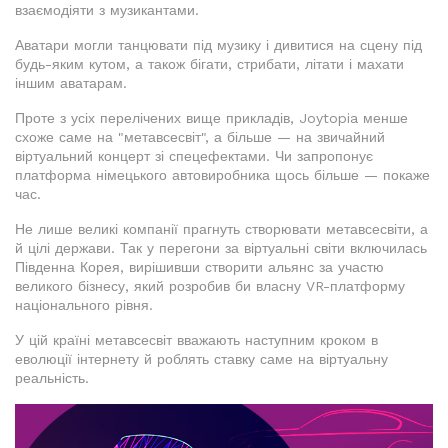
взаємодіяти з музикантами.
Аватари могли танцювати під музику і дивитися на сцену під
будь-яким кутом, а також бігати, стрибати, літати і махати
іншим аватарам.
Проте з усіх перелічених вище прикладів, Joytopia менше
схоже саме на "метавсесвіт", а більше — на звичайний
віртуальний концерт зі спецефектами. Чи запропонує
платформа німецького автовиробника щось більше — покаже
час.
Не лише великі компанії прагнуть створювати метавсесвіти, а
й цілі держави. Так у перегони за віртуальні світи включилась
Південна Корея, вирішивши створити альянс за участю
великого бізнесу, який розробив би власну VR-платформу
національного рівня.
У цій країні метавсесвіт вважають наступним кроком в
еволюції інтернету й роблять ставку саме на віртуальну
реальність.