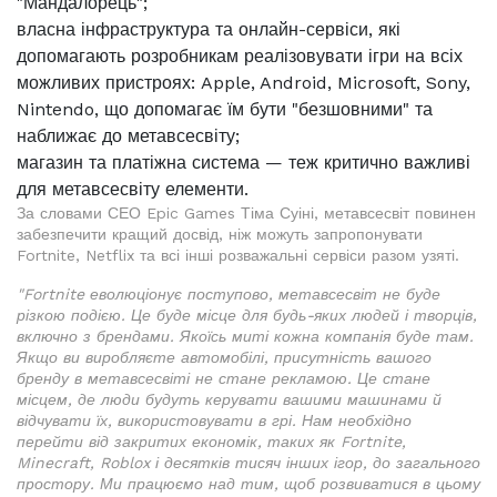
"Мандалорець";
власна інфраструктура та онлайн-сервіси, які
допомагають розробникам реалізовувати ігри на всіх
можливих пристроях: Apple, Android, Microsoft, Sony,
Nintendo, що допомагає їм бути "безшовними" та
наближає до метавсесвіту;
магазин та платіжна система — теж критично важливі
для метавсесвіту елементи.
За словами СЕО Epic Games Тіма Суіні, метавсесвіт повинен
забезпечити кращий досвід, ніж можуть запропонувати
Fortnite, Netflix та всі інші розважальні сервіси разом узяті.
"Fortnite еволюціонує поступово, метавсесвіт не буде
різкою подією. Це буде місце для будь-яких людей і творців,
включно з брендами. Якоїсь миті кожна компанія буде там.
Якщо ви виробляєте автомобілі, присутність вашого
бренду в метавсесвіті не стане рекламою. Це стане
місцем, де люди будуть керувати вашими машинами й
відчувати їх, використовувати в грі.
Нам необхідно
перейти від закритих економік, таких як Fortnite,
Minecraft, Roblox і десятків тисяч інших ігор, до загального
простору.
Ми працюємо над тим, щоб розвиватися в цьому