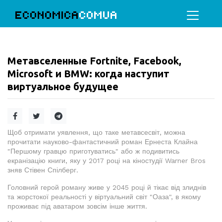
ECONOMICA
COMUA
Метавселенные Fortnite, Facebook,
Microsoft и BMW: когда наступит
виртуальное будущее
Щоб отримати уявлення, що таке метавсесвіт, можна
прочитати науково-фантастичний роман Ернеста Клайна
"Першому гравцю приготуватись" або ж подивитись
екранізацію книги, яку у 2017 році на кіностудії Warner Bros
зняв Стівен Спілберг.
Головний герой роману живе у 2045 році й тікає від злиднів
та жорстокої реальності у віртуальний світ "Оаза", в якому
проживає під аватаром зовсім інше життя.