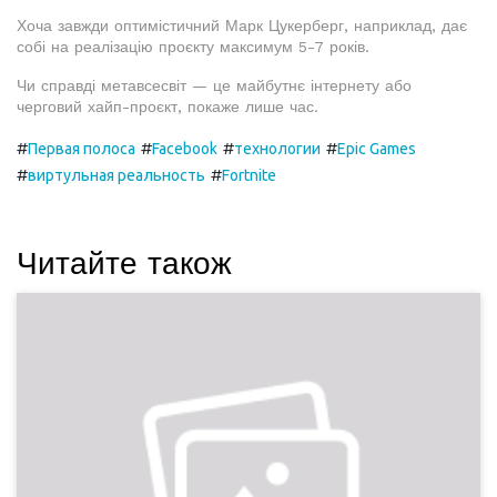
Хоча завжди оптимістичний Марк Цукерберг, наприклад, дає
собі на реалізацію проєкту максимум 5-7 років.
Чи справді метавсесвіт — це майбутнє інтернету або
черговий хайп-проєкт, покаже лише час.
#
#
#
#
Первая полоса
Facebook
технологии
Epic Games
#
#
виртульная реальность
Fortnite
Читайте також