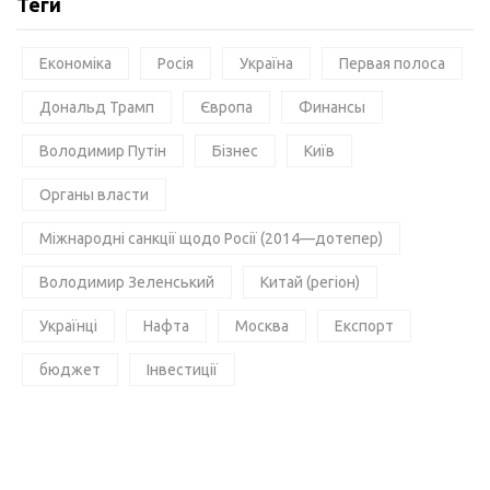
Теги
Економіка
Росія
Україна
Первая полоса
Дональд Трамп
Європа
Финансы
Володимир Путін
Бізнес
Київ
Органы власти
Міжнародні санкції щодо Росії (2014—дотепер)
Володимир Зеленський
Китай (регіон)
Українці
Нафта
Москва
Експорт
бюджет
Інвестиції