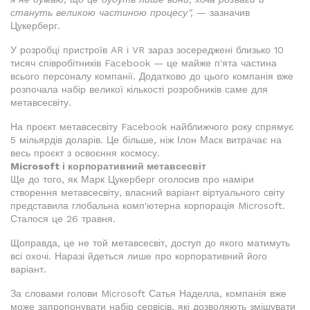
стануть великою частиною процесу",
— зазначив
Цукерберг.
У розробці пристроїв AR і VR зараз зосереджені близько 10
тисяч співробітників Facebook — це майже п'ята частина
всього персоналу компанії. Додатково до цього компанія вже
розпочала набір великої кількості розробників саме для
метавсесвіту.
На проєкт метавсесвіту Facebook найближчого року спрямує
5 мільярдів доларів. Це більше, ніж Ілон Маск витрачає на
весь проєкт з освоєння космосу.
Microsoft і корпоративний метавсесвіт
Ще до того, як Марк Цукерберг оголосив про наміри
створення метавсесвіту, власний варіант віртуального світу
представила глобальна комп'ютерна корпорація Microsoft.
Сталося це 26 травня.
Щоправда, це не той метавсесвіт, доступ до якого матимуть
всі охочі. Наразі йдеться лише про корпоративний його
варіант.
За словами голови Microsoft Сатья Наделла, компанія вже
може запропонувати набір сервісів, які дозволяють змішувати