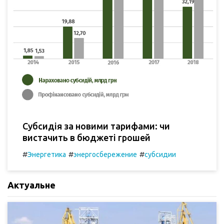
Субсидія за новими тарифами: чи
вистачить в бюджеті грошей
#
#
#
Энергетика
энергосбережение
субсидии
Актуальне