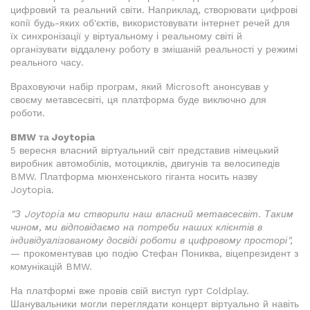
цифровий та реальний світи. Наприклад, створювати цифрові
копії будь-яких об'єктів, використовувати інтернет речей для
їх синхронізації у віртуальному і реальному світі й
організувати віддалену роботу в змішаній реальності у режимі
реального часу.
Враховуючи набір програм, який Microsoft анонсував у
своєму метавсесвіті, ця платформа буде виключно для
роботи.
BMW та Joytopia
5 вересня власний віртуальний світ представив німецький
виробник автомобілів, мотоциклів, двигунів та велосипедів
BMW. Платформа мюнхенського гіганта носить назву
Joytopia.
"З Joytopia ми створили наш власний метавсесвіт. Таким
чином, ми відповідаємо на потреби наших клієнтів в
індивідуалізованому досвіді роботи в цифровому просторі",
— прокоментував цю подію Стефан Пониква, віцепрезидент з
комунікацій BMW.
На платформі вже провів свій виступ гурт Coldplay.
Шанувальники могли переглядати концерт віртуально й навіть