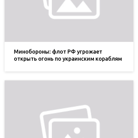
Минобороны: флот РФ угрожает
открыть огонь по украинским кораблям