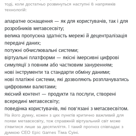
тоді, коли достатньо розвинуться наступні 8 напрямків
технологій:
апаратне оснащення — як для користувачів, так і для
розробників метавсесвіту;
велика пропускна здатність мережі й децентралізація
передачі даних;
потужні обчислювальні системи;
віртуальні платформи — якісні імерсивні цифрові
симуляції з повним або частковим зануренням;
нові інструменти та стандарти обміну даними;
нові платіжні системи, які дозволяють розплачуватись
цифровими валютами;
якісний контент — продукти та послуги, створені
всередині метавсесвіту;
поведінка користувачів, які пов'язані з метасвесвітом.
На його думку, кожен з цих пунктів критично важливий для
появи метавсесвіту, тож справжній віртуальний світ може
з'явитися лише за десятиліття. І такий прогноз співпадає з
думкою СЕО Epic Games Тіма Суіні.