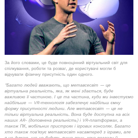
За його словами, це буде повноцінний віртуальний світ для
спілкування, роботи та розваг, де користувачі могли б
відчувати фізичну присутність один одного.
"Багато людей вважають, що метавсесвіт — це
віртуальна реальність, яка, як мені здається, буде
важливою її частиною. І це та частина, куди ми інвестуємо
найбільше — VR-технологія забезпечує найбільш ємну
форму присутності людини.
Але метавсесвіт — це не
тільки віртуальна реальність. Вона буде доступна на всіх
наших AR- (доповнена реальність) і VR-платформах, а
також ПК, мобільних пристроях і ігрових консолях.
Багато
хто також пов'язує метавсесвіт насамперед з іграми, але
я не думаю, що це будуть лише вони, хоча розваги й