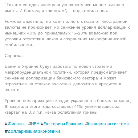
“Так что сегодня иностранную валюту все менее выгодно
иметь. И банкам, и клиентам”, – подытожила она.
Рожкова отметила, что хотя полного отказа от иностранной
валюты не произойдет, но снижение уровня долларизации с
нынешних 40% до приемлемых 15-20% возможно при
условии отсутствия шоков и сохранения макрофинансовой
стабильности.
Справка:
Банки в Украине будут работать по новой стратегии
макропруденциальной политики, которая предусматривает
снижение долларизации банковского сектора и может
отразиться на ставках валютных депозитов и кредитов в
валюте.
Уровень долларизации вкладов украинцев в банках на конец
III квартала этого года составлял 41%, увеличившись за
квартал на 0,3 п.п. из-за ослабления гривны.
#
#
#
#
Финансы
НБУ
Екатерина Рожкова
банковская система
#
долларизация экономики