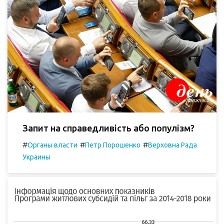
Запит на справедливість або популізм?
#
#
#
Органы власти
Петр Порошенко
Верховна Рада
Украины