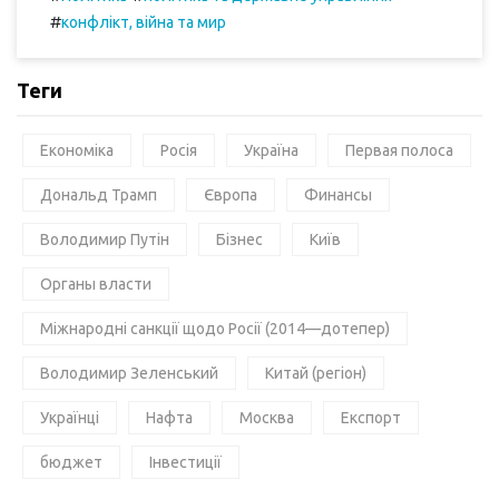
#
конфлікт, війна та мир
Теги
Економіка
Росія
Україна
Первая полоса
Дональд Трамп
Європа
Финансы
Володимир Путін
Бізнес
Київ
Органы власти
Міжнародні санкції щодо Росії (2014—дотепер)
Володимир Зеленський
Китай (регіон)
Українці
Нафта
Москва
Експорт
бюджет
Інвестиції