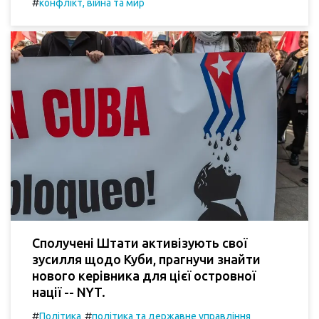
#
конфлікт, війна та мир
Сполучені Штати активізують свої
зусилля щодо Куби, прагнучи знайти
нового керівника для цієї островної
нації -- NYT.
#
#
Політика
політика та державне управління