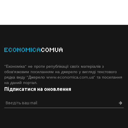
ECONOMICA
COMUA
"Економіка" не проти републікації своїх матеріалів з
обов'язковим посиланням на джерело у вигляді текстового
рядка виду "Джерело www.economiсa.com.ua" та посилання
на даний портал.
Підписатися на оновлення