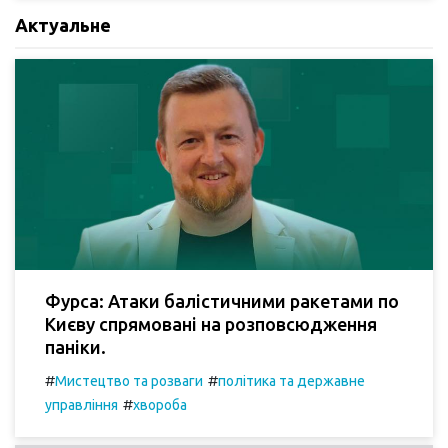
Актуальне
Фурса: Атаки балістичними ракетами по
Києву спрямовані на розповсюдження
паніки.
#
#
Мистецтво та розваги
політика та державне
#
управління
хвороба