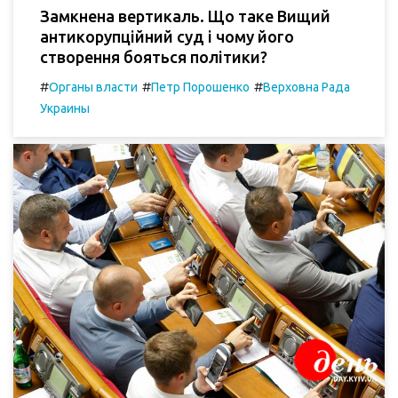
Замкнена вертикаль. Що таке Вищий
антикорупційний суд і чому його
створення бояться політики?
#
#
#
Органы власти
Петр Порошенко
Верховна Рада
Украины