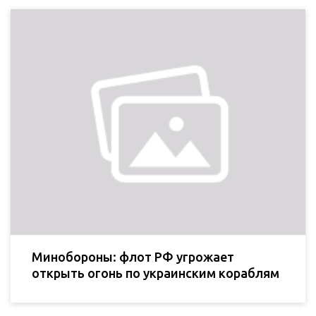
Минобороны: флот РФ угрожает
открыть огонь по украинским кораблям