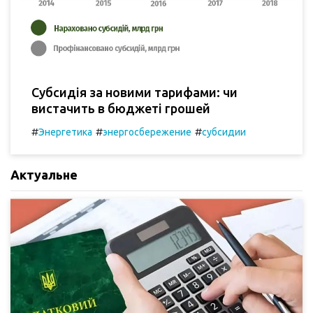
Субсидія за новими тарифами: чи
вистачить в бюджеті грошей
#
#
#
Энергетика
энергосбережение
субсидии
Актуальне