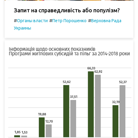
Запит на справедливість або популізм?
#
#
#
Органы власти
Петр Порошенко
Верховна Рада
Украины