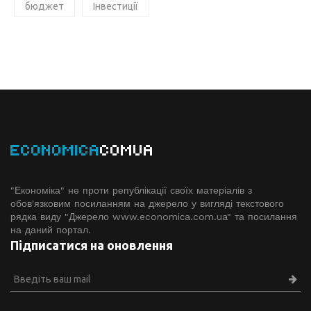
бюджет
Інвестиції
ECONOMICA
COMUA
"Економіка" не проти републікації своїх матеріалів з
обов'язковим посиланням на джерело у вигляді текстового
рядка виду "Джерело www.economiсa.com.ua" та посилання
на даний портал.
Підписатися на оновлення