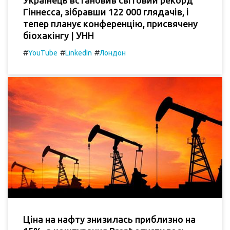
Українець встановив світовий рекорд
Гіннесса, зібравши 122 000 глядачів, і
тепер планує конференцію, присвячену
біохакінгу | УНН
#
#
#
YouTube
LinkedIn
Лондон
Ціна на нафту знизилась приблизно на