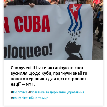
Сполучені Штати активізують свої
зусилля щодо Куби, прагнучи знайти
нового керівника для цієї островної
нації -- NYT.
#
#
Політика
політика та державне управління
#
конфлікт, війна та мир