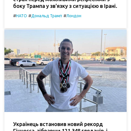
боку Трампа у зв'язку з ситуацією в Ірані.
#
#
#
НАТО
Дональд Трамп
Лондон
Українець встановив новий рекорд
Гіннесса, зібравши 121 348 глядачів, і