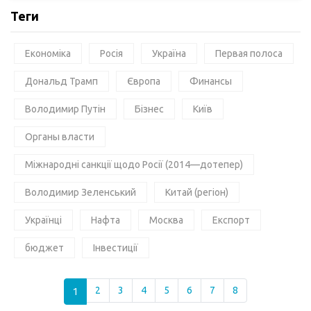
Теги
Економіка
Росія
Україна
Первая полоса
Дональд Трамп
Європа
Финансы
Володимир Путін
Бізнес
Київ
Органы власти
Міжнародні санкції щодо Росії (2014—дотепер)
Володимир Зеленський
Китай (регіон)
Українці
Нафта
Москва
Експорт
бюджет
Інвестиції
1
2
3
4
5
6
7
8