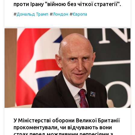
проти Ірану "війною без чіткої стратегії".
#
#
#
Дональд Трамп
Лондон
Європа
У Міністерстві оборони Великої Британії
прокоментували, чи відчувають вони
страх перед можливими репресіями з