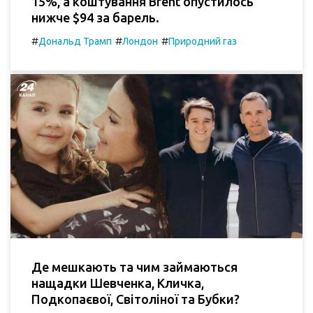
15%, а коштування Brent опустилось
нижче $94 за барель.
#
#
#
Дональд Трамп
Лондон
Природний газ
Де мешкають та чим займаються
нащадки Шевченка, Кличка,
Подкопаєвої, Світоліної та Бубки?