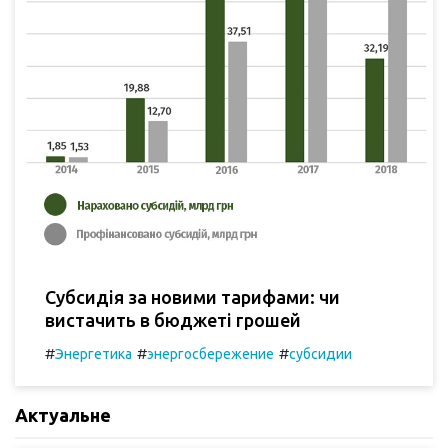
Субсидія за новими тарифами: чи
вистачить в бюджеті грошей
#
#
#
Энергетика
энергосбережение
субсидии
Актуальне