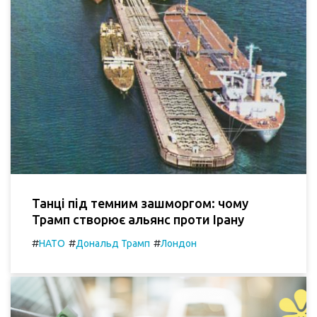
Танці під темним зашморгом: чому
Трамп створює альянс проти Ірану
#
#
#
НАТО
Дональд Трамп
Лондон