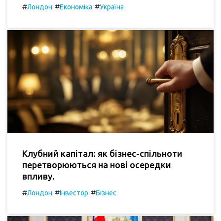
#
#
#
Лондон
Економіка
Україна
Клубний капітал: як бізнес-спільноти
перетворюються на нові осередки
впливу.
#
#
#
Лондон
Інвестор
Бізнес