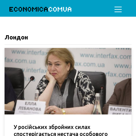
ECONOMICA
COMUA
Лондон
У російських збройних силах
спостерігається нестача особового