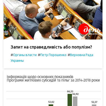
Запит на справедливість або популізм?
#
#
#
Органы власти
Петр Порошенко
Верховна Рада
Украины