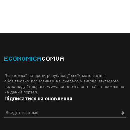
ECONOMICA
COMUA
"Економіка" не проти републікації своїх матеріалів з
обов'язковим посиланням на джерело у вигляді текстового
рядка виду "Джерело www.economiсa.com.ua" та посилання
на даний портал.
Підписатися на оновлення