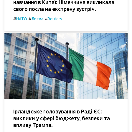
навчання в Китаї: Німеччина викликала
свого посла на екстрену зустріч.
#
#
#
НАТО
Литва
Reuters
Ірландське головування в Раді ЄС:
виклики у сфері бюджету, безпеки та
впливу Трампа.