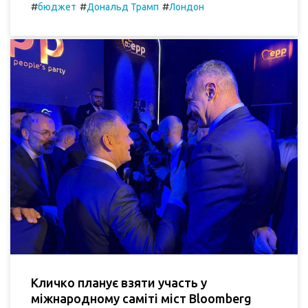
#
#
#
бюджет
Дональд Трамп
Лондон
Кличко планує взяти участь у
міжнародному саміті міст Bloomberg