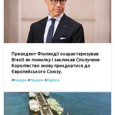
Президент Фінляндії охарактеризував
Brexit як помилку і закликав Сполучене
Королівство знову приєднатися до
Європейського Союзу.
#
#
#
Канада
Лондон
Європа