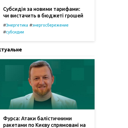
Субсидія за новими тарифами:
чи вистачить в бюджеті грошей
#
#
Энергетика
энергосбережение
#
субсидии
ктуальне
Фурса: Атаки балістичними
ракетами по Києву спрямовані на