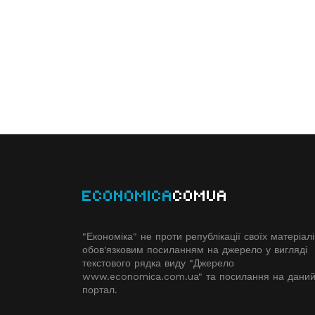
ECONOMICA
COMUA
"Економіка" не проти републікації своїх матеріалі
обов'язковим посиланням на джерело у вигляді
текстового рядка виду "Джерело
www.economiсa.com.ua" та посилання на дани
портал.