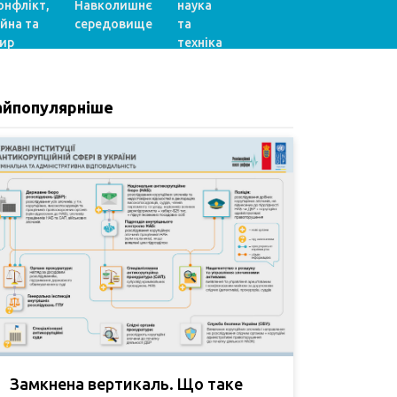
онфлікт,
Навколишнє
наука
ійна та
середовище
та
ир
техніка
айпопулярніше
Замкнена вертикаль. Що таке