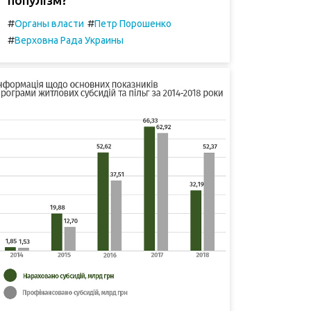
#
#
Органы власти
Петр Порошенко
#
Верховна Рада Украины