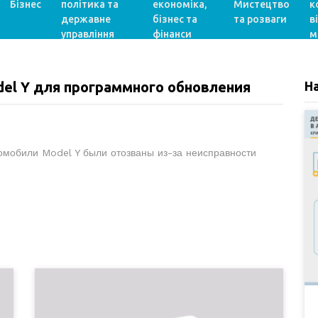
Бізнес
політика та
економіка,
Мистецтво
к
державне
бізнес та
та розваги
в
управління
фінанси
м
el Y для программного обновления
Н
томобили Model Y были отозваны из-за неисправности