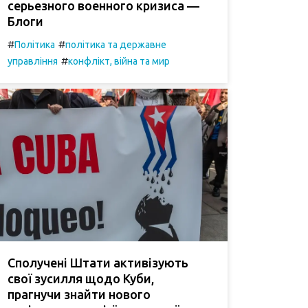
серьезного военного кризиса —
Блоги
#
#
Політика
політика та державне
#
управління
конфлікт, війна та мир
Сполучені Штати активізують
свої зусилля щодо Куби,
прагнучи знайти нового