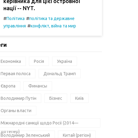
керівника для цієї островної
нації -- NYT.
#
#
Політика
політика та державне
#
управління
конфлікт, війна та мир
еги
Економіка
Росія
Україна
Первая полоса
Дональд Трамп
Європа
Финансы
Володимир Путін
Бізнес
Київ
Органы власти
Міжнародні санкції щодо Росії (2014—
дотепер)
Володимир Зеленський
Китай (регіон)