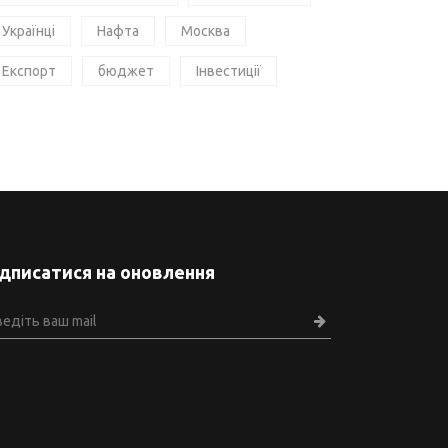
Українці
Нафта
Москва
Експорт
бюджет
Інвестиції
ідписатися на оновлення