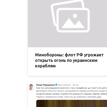
Минобороны: флот РФ угрожает
открыть огонь по украинским
кораблям