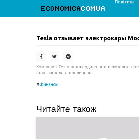
Політика
ECONOMICA
COMUA
Tesla отзывает электрокары Mod
Компания Tesla подтвердила, что некоторые ав
стоп-сигнала автоприцепа.
#
Финансы
Читайте також