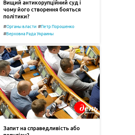
Вищий антикорупційний суд і
чому його створення бояться
політики?
#
#
Органы власти
Петр Порошенко
#
Верховна Рада Украины
Запит на справедливість або
популізм?