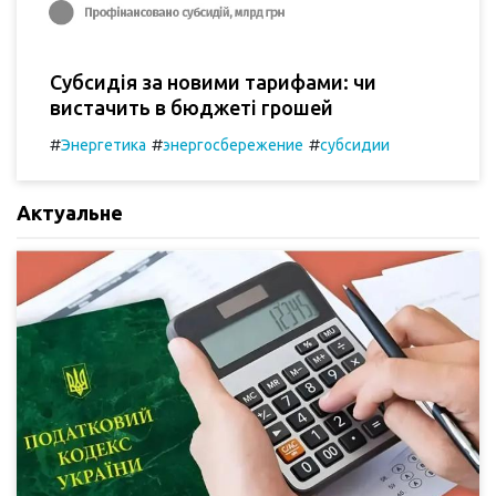
Субсидія за новими тарифами: чи
вистачить в бюджеті грошей
#
#
#
Энергетика
энергосбережение
субсидии
Актуальне