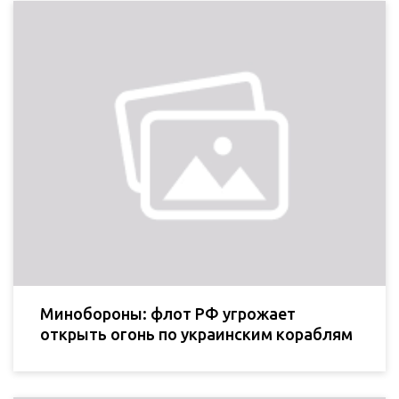
Минобороны: флот РФ угрожает
открыть огонь по украинским кораблям