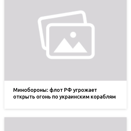
Минобороны: флот РФ угрожает
открыть огонь по украинским кораблям