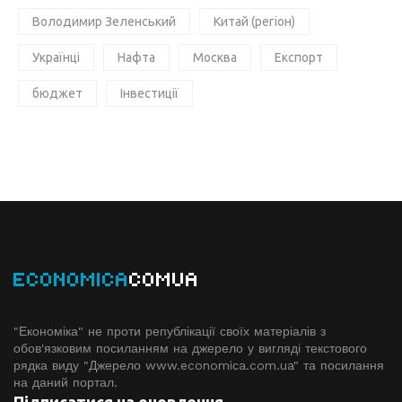
Володимир Зеленський
Китай (регіон)
Українці
Нафта
Москва
Експорт
бюджет
Інвестиції
ECONOMICA
COMUA
"Економіка" не проти републікації своїх матеріалів з
обов'язковим посиланням на джерело у вигляді текстового
рядка виду "Джерело www.economiсa.com.ua" та посилання
на даний портал.
Підписатися на оновлення