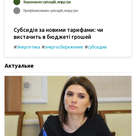
Субсидія за новими тарифами: чи
вистачить в бюджеті грошей
#
#
#
Энергетика
энергосбережение
субсидии
Актуальне