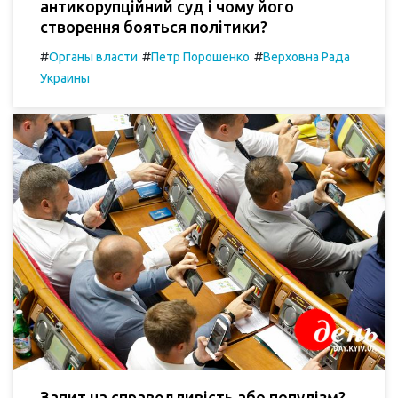
антикорупційний суд і чому його
створення бояться політики?
#
#
#
Органы власти
Петр Порошенко
Верховна Рада
Украины
Запит на справедливість або популізм?