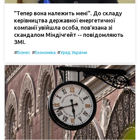
"Тепер вона належить мені". До складу
керівництва державної енергетичної
компанії увійшла особа, пов'язана зі
скандалом Міндічгейт -- повідомляють
ЗМІ.
#
#
#
Бізнес
Економіка
Уряд України