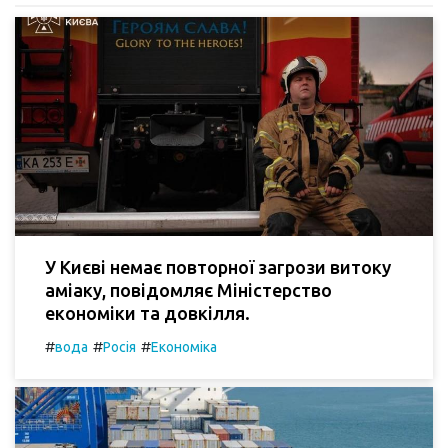
У Києві немає повторної загрози витоку
аміаку, повідомляє Міністерство
економіки та довкілля.
#
#
#
вода
Росія
Економіка