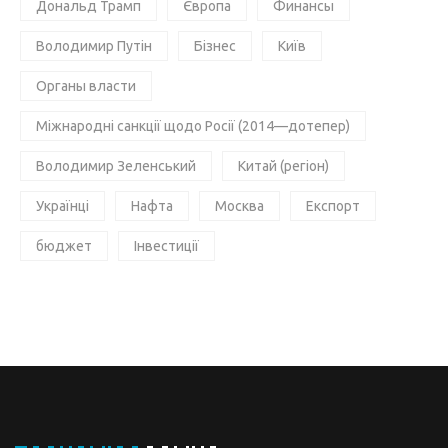
Дональд Трамп
Європа
Финансы
Володимир Путін
Бізнес
Київ
Органы власти
Міжнародні санкції щодо Росії (2014—дотепер)
Володимир Зеленський
Китай (регіон)
Українці
Нафта
Москва
Експорт
бюджет
Інвестиції