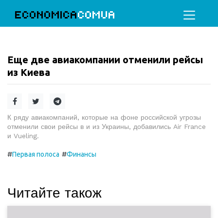
ECONOMICA
COMUA
Еще две авиакомпании отменили рейсы
из Киева
К ряду авиакомпаний, которые на фоне российской угрозы
отменили свои рейсы в и из Украины, добавились Air France
и Vueling.
#
#
Первая полоса
Финансы
Читайте також