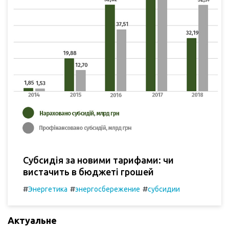
Субсидія за новими тарифами: чи
вистачить в бюджеті грошей
#
#
#
Энергетика
энергосбережение
субсидии
Актуальне