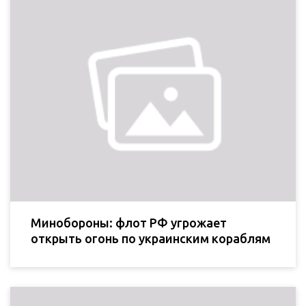
Минобороны: флот РФ угрожает
открыть огонь по украинским кораблям