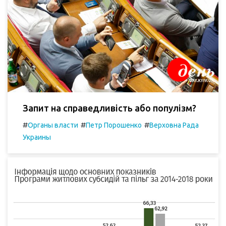
Запит на справедливість або популізм?
#
#
#
Органы власти
Петр Порошенко
Верховна Рада
Украины