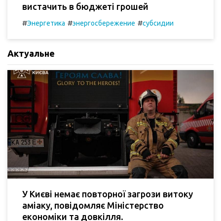
вистачить в бюджеті грошей
#
#
#
Энергетика
энергосбережение
субсидии
Актуальне
У Києві немає повторної загрози витоку
аміаку, повідомляє Міністерство
економіки та довкілля.