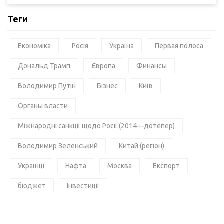
Теги
Економіка
Росія
Україна
Первая полоса
Дональд Трамп
Європа
Финансы
Володимир Путін
Бізнес
Київ
Органы власти
Міжнародні санкції щодо Росії (2014—дотепер)
Володимир Зеленський
Китай (регіон)
Українці
Нафта
Москва
Експорт
бюджет
Інвестиції