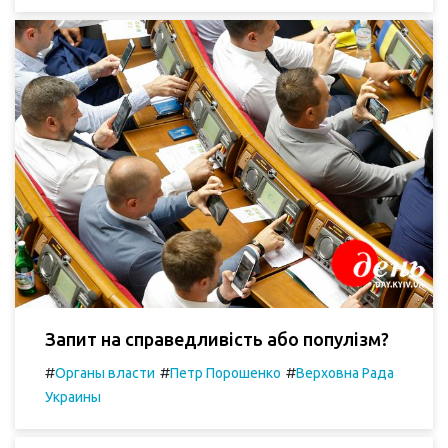
Запит на справедливість або популізм?
#
#
#
Органы власти
Петр Порошенко
Верховна Рада
Украины