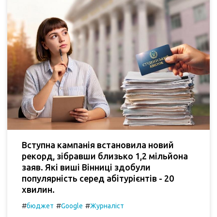
Вступна кампанія встановила новий
рекорд, зібравши близько 1,2 мільйона
заяв. Які виші Вінниці здобули
популярність серед абітурієнтів - 20
хвилин.
#
#
#
бюджет
Google
Журналіст