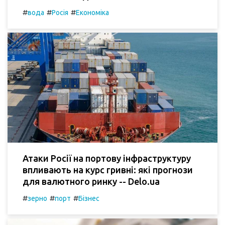
#
#
#
вода
Росія
Економіка
Атаки Росії на портову інфраструктуру
впливають на курс гривні: які прогнози
для валютного ринку -- Delo.ua
#
#
#
зерно
порт
Бізнес