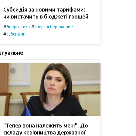
Субсидія за новими тарифами:
чи вистачить в бюджеті грошей
#
#
Энергетика
энергосбережение
#
субсидии
ктуальне
"Тепер вона належить мені". До
складу керівництва державної