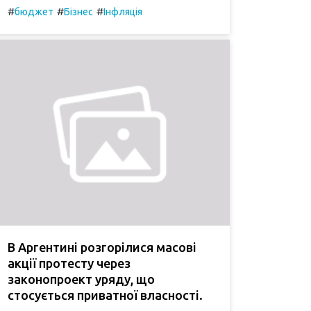
#
#
#
бюджет
Бізнес
Інфляція
В Аргентині розгорілися масові
акції протесту через
законопроект уряду, що
стосується приватної власності.