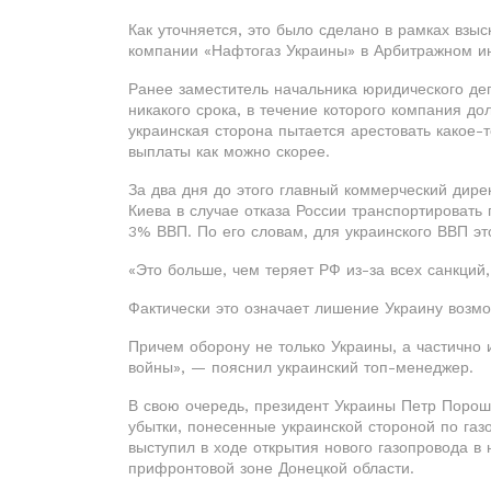
Как уточняется, это было сделано в рамках взы
компании «Нафтогаз Украины» в Арбитражном ин
Ранее заместитель начальника юридического де
никакого срока, в течение которого компания д
украинская сторона пытается арестовать какое-
выплаты как можно скорее.
За два дня до этого главный коммерческий дир
Киева в случае отказа России транспортировать
3% ВВП. По его словам, для украинского ВВП э
«Это больше, чем теряет РФ из-за всех санкций
Фактически это означает лишение Украину возм
Причем оборону не только Украины, а частично 
войны», — пояснил украинский топ-менеджер.
В свою очередь, президент Украины Петр Пороше
убытки, понесенные украинской стороной по га
выступил в ходе открытия нового газопровода в
прифронтовой зоне Донецкой области.