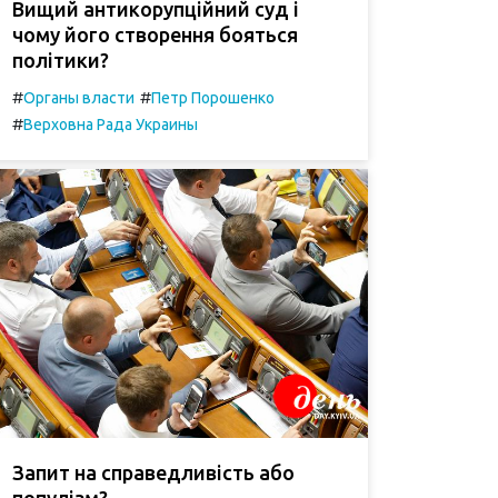
Вищий антикорупційний суд і
чому його створення бояться
політики?
#
#
Органы власти
Петр Порошенко
#
Верховна Рада Украины
Запит на справедливість або
популізм?