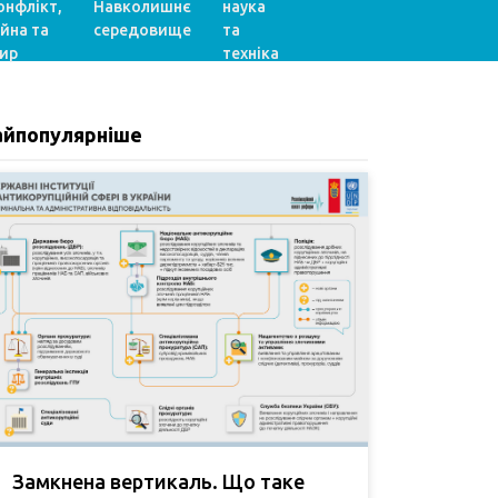
онфлікт,
Навколишнє
наука
ійна та
середовище
та
ир
техніка
айпопулярніше
Замкнена вертикаль. Що таке