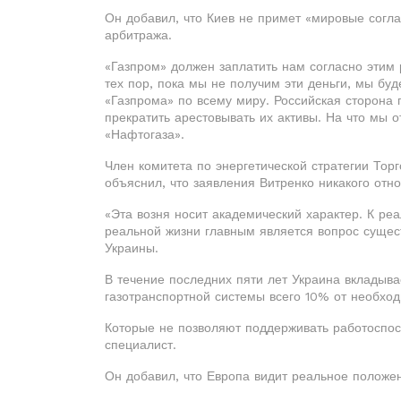
Он добавил, что Киев не примет «мировые согл
арбитража.
«Газпром» должен заплатить нам согласно этим
тех пор, пока мы не получим эти деньги, мы бу
«Газпрома» по всему миру. Российская сторона 
прекратить арестовывать их активы. На что мы 
«Нафтогаза».
Член комитета по энергетической стратегии То
объяснил, что заявления Витренко никакого отн
«Эта возня носит академический характер. К ре
реальной жизни главным является вопрос сущес
Украины.
В течение последних пяти лет Украина вкладыв
газотранспортной системы всего 10% от необхо
Которые не позволяют поддерживать работоспос
специалист.
Он добавил, что Европа видит реальное положе