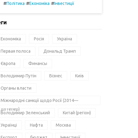
#
#
#
Політика
Економіка
Інвестиції
еги
Економіка
Росія
Україна
Первая полоса
Дональд Трамп
Європа
Финансы
Володимир Путін
Бізнес
Київ
Органы власти
Міжнародні санкції щодо Росії (2014—
дотепер)
Володимир Зеленський
Китай (регіон)
Українці
Нафта
Москва
Експорт
бюджет
Інвестиції