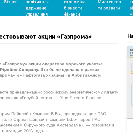
Бізнес
політика та
економіка,
Мистецтво
к
державне
бізнес та
та розваги
в
управління
фінанси
м
арестовывают акции «Газпрома»
Н
 «Газпрому» акции оператора морского участка
Pipeline Company. Это было сделано в рамках
азпрома» и «Нафтогаза Украины» в Арбитражном
сте принадлежащих российскому энергетическому гиганту
зопровода «Голубой поток» — Blue Stream Pipeline
 Стрим Пайплайн Компани Б.В.», принадлежащие ПАО
ти «Блю Стрим Пайплайн Компани Б.В.» перед ПАО
тановлением Окружного суда Амстердама», — говорится в
 полугодие 2018 года.