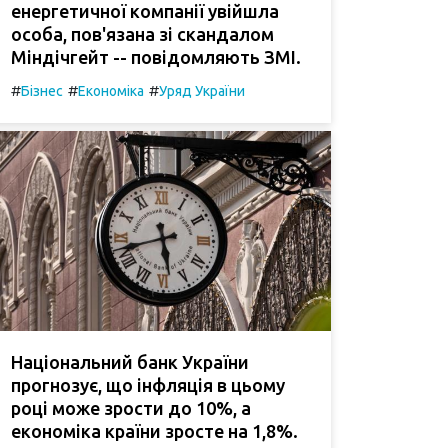
енергетичної компанії увійшла
особа, пов'язана зі скандалом
Міндічгейт -- повідомляють ЗМІ.
#
#
#
Бізнес
Економіка
Уряд України
Національний банк України
прогнозує, що інфляція в цьому
році може зрости до 10%, а
економіка країни зросте на 1,8%.