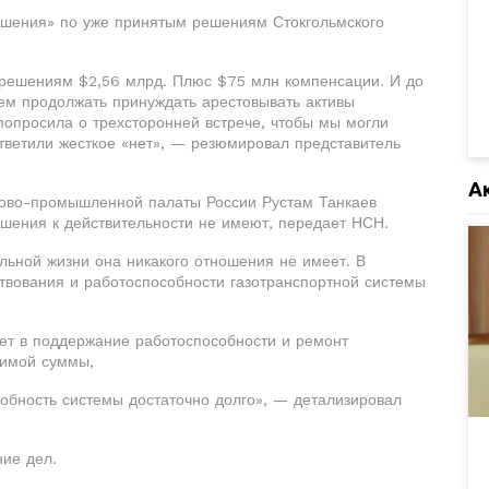
ашения» по уже принятым решениям Стокгольмского
 решениям $2,56 млрд. Плюс $75 млн компенсации. И до
дем продолжать принуждать арестовывать активы
попросила о трехсторонней встрече, чтобы мы могли
ответили жесткое «нет», — резюмировал представитель
А
ргово-промышленной палаты России Рустам Танкаев
ошения к действительности не имеют, передает НСН.
альной жизни она никакого отношения не имеет. В
твования и работоспособности газотранспортной системы
ает в поддержание работоспособности и ремонт
димой суммы,
обность системы достаточно долго», — детализировал
ние дел.