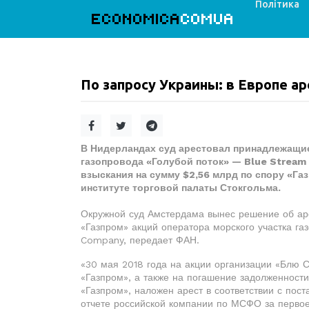
Політика
ECONOMICA
COMUA
По запросу Украины: в Европе 
В Нидерландах суд арестовал принадлежащие
газопровода «Голубой поток» — Blue Stream 
взыскания на сумму $2,56 млрд по спору «Г
институте торговой палаты Стокгольма.
Окружной суд Амстердама вынес решение об аре
«Газпром» акций оператора морского участка га
Company, передает ФАН.
«30 мая 2018 года на акции организации «Блю
«Газпром», а также на погашение задолженнос
«Газпром», наложен арест в соответствии с пос
отчете российской компании по МСФО за первое