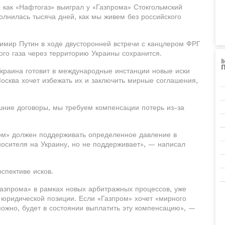
о как «Нафтогаз» выиграл у «Газпрома» Стокгольмский
полнилась тысяча дней, как мы живем без российского
имир Путин в ходе двусторонней встречи с канцлером ФРГ
ого газа через территорию Украины сохранится.
краина готовит в международные инстанции новые иски
Москва хочет избежать их и заключить мирные соглашения,
шние договоры, мы требуем компенсации потерь из-за
ром» должен поддерживать определенное давление в
носителя на Украину, но не поддерживает», — написал
спективе исков.
азпрома» в рамках новых арбитражных процессов, уже
юридической позиции. Если «Газпром» хочет «мирного
ожно, будет в состоянии выплатить эту компенсацию», —