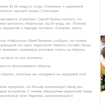
скания $2,56 млрд по спору «Газпрома» и украинской
ституте торговой палаты Стокгольма.
партамента «Газпрома» Сергей Кузнец пояснял, что
олжна выплатить «Нафтогазу» $2,56 млрд, нет. Поэтому
то имущество в надежде заставить «Газпром» начать
ектор «Нафтогаза» Юрий Витренко сообщил, что потери
 природный газ через территорию Украины составят более
то примерно соразмерно расходам страны на оборону.
, которые на нее наложены.
ожности финансировать оборону,
и Европы, поскольку мы находимся на передовой этой
нко пригрозил, что Москва компенсирует Киеву все
зовым контрактам. С такими обещаниями украинский лидер
 населенный пункт Авдеевка, расположенный в