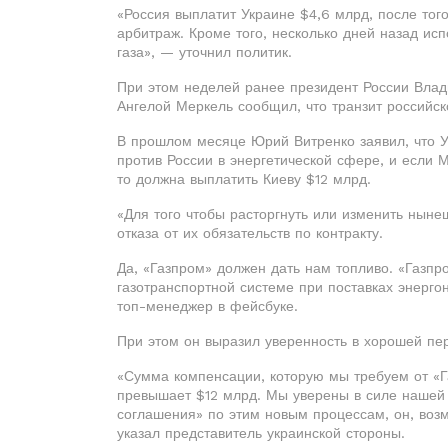
«Россия выплатит Украине $4,6 млрд, после тог
арбитраж. Кроме того, несколько дней назад ис
газа», — уточнил политик.
При этом неделей ранее президент России Влад
Ангелой Меркель сообщил, что транзит российск
В прошлом месяце Юрий Витренко заявил, что У
против России в энергетической сфере, и если 
то должна выплатить Киеву $12 млрд.
«Для того чтобы расторгнуть или изменить ныне
отказа от их обязательств по контракту.
Да, «Газпром» должен дать нам топливо. «Газп
газотранспортной системе при поставках энерго
топ-менеджер в фейсбуке.
При этом он выразил уверенность в хорошей пер
«Сумма компенсации, которую мы требуем от «Г
превышает $12 млрд. Мы уверены в силе нашей 
соглашения» по этим новым процессам, он, возм
указал представитель украинской стороны.