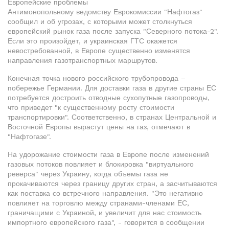
Европейские проблемы
Антимонопольному ведомству Еврокомиссии "Нафтогаз"
сообщил и об угрозах, с которыми может столкнуться
европейский рынок газа после запуска "Северного потока-2".
Если это произойдет, и украинская ГТС окажется
невостребованной, в Европе существенно изменятся
направления газотранспортных маршрутов.
Конечная точка нового российского трубопровода –
побережье Германии. Для доставки газа в другие страны ЕС
потребуется достроить отводные сухопутные газопроводы,
что приведет "к существенному росту стоимости
транспортировки". Соответственно, в странах Центральной и
Восточной Европы вырастут цены на газ, отмечают в
"Нафтогазе".
На удорожание стоимости газа в Европе после изменений
газовых потоков повлияет и блокировка "виртуального
реверса" через Украину, когда объемы газа не
прокачиваются через границу других стран, а засчитываются
как поставка со встречного направления. "Это негативно
повлияет на торговлю между странами-членами ЕС,
граничащими с Украиной, и увеличит для нас стоимость
импортного европейского газа", - говорится в сообщении