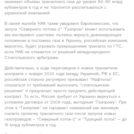
занижает объемы транзитного газа до уровня 80-90 млрд
кубометров в год и не торопится рассчитываться с
украинской компанией.
В своей жалобе НАК также уведомил Еврокомиссию, что
запуск "Северного потока-2" "Газпром" может использовать
как инструмент шантажа: пытаясь вернуть доминирующее
положение в поставках газа в Украину, российская компания,
вероятно, будет угрожать прекращением транзита по ГТС,
если НАК не откажется от решений международного
Стокгольмского арбитража.
Действительно, в ходе переговоров о новом транзитном
контракте с января 2020 года между Украиной, РФ и ЕС,
российская сторона регулярно призывает "Нафтогаз"
отказаться от требований выполнить "стокгольмские
решения" и предлагает просто продлить действующий
контракт. То есть, Россия требует от Украины вернуться к
условиям договора от 2009 года, выгодным "Газпрому". При
этом в "Газпроме" не скрывают намерений как минимум
снизить прокачку транзитного газа после запуска новых
газопроводов – "Северный поток-2" и "Турецкий поток" – до
15 млрд кубометров в год.