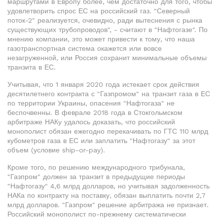
маршрутами в Европу более, чем достаточно для того, чтобы
удовлетворить спрос ЕС на российский газ. "Северный
поток-2" реализуется, очевидно, ради вытеснения с рынка
существующих трубопроводов", - считают в "Нафтогазе". По
мнению компании, это может привести к тому, что наша
газотранспортная система окажется или вовсе
незагруженной, или Россия сохранит минимальные объемы
транзита в ЕС.
Учитывая, что 1 января 2020 года истекает срок действия
десятилетнего контракта с "Газпромом" на транзит газа в ЕС
по территории Украины, опасения "Нафтогаза" не
беспочвенны. В феврале 2018 года в Стокгольмском
арбитраже НАКу удалось доказать, что российский
монополист обязан ежегодно перекачивать по ГТС 110 млрд
кубометров газа в ЕС или заплатить "Нафтогазу" за этот
объем (условие ship-or-pay).
Кроме того, по решению международного трибунала,
"Газпром" должен за транзит в предыдущие периоды
"Нафтогазу" 4,6 млрд долларов, но учитывая задолженность
НАКа по контракту на поставку, обязан выплатить почти 2,7
млрд долларов. "Газпром" решение арбитража не признает.
Российский монополист по-прежнему систематически