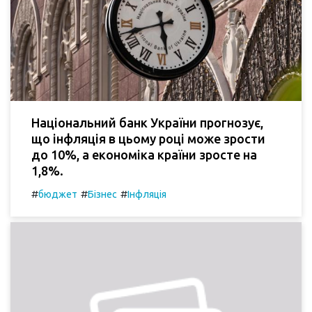
Національний банк України прогнозує,
що інфляція в цьому році може зрости
до 10%, а економіка країни зросте на
1,8%.
#
#
#
бюджет
Бізнес
Інфляція