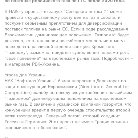
по поставке российского газа по ГТС после 2020 года.
В НАКе уверены, что запуск "Северного потока-2" может
привести к существенному росту цен на газ в Европе, и
послужит серьезным препятствием для диверсификации
поставок топлива на рынке ЕС. Если в ходе расследования
Еврокомиссии доминирующее положение "Газпрома" будет
доказано, то в отношении российского монополиста могут
последовать различной степени санкции. Кроме того,
"Газпрому", возможно, придется существенно пересмотреть
"свое поведение" на европейском рынке газа. Подробности –
в материале РБК-Украина.
Угроза для Украины
НАК "Нафтогаз Украины" 6 мая направил в Директорат по
защите конкуренции Еврокомиссии (Directorate-General for
Competition) жалобу по поводу злоупотребления российским
"Газпромом" доминирующим положением на европейском
рынке газа. В заявлении украинской компании говорится, что
конкуренции вредит в первую очередь строительство второй
ветки газопровода "Северный поток", который соединит
Россию и Германию. Этот проект не имеет "рационального
экономического обоснования".