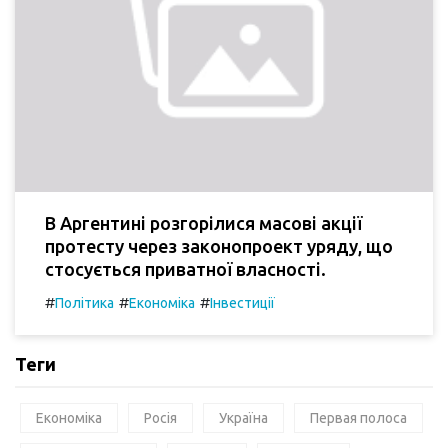
В Аргентині розгорілися масові акції
протесту через законопроект уряду, що
стосується приватної власності.
#
#
#
Політика
Економіка
Інвестиції
Теги
Економіка
Росія
Україна
Первая полоса