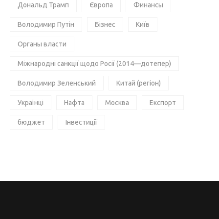
Дональд Трамп
Європа
Финансы
Володимир Путін
Бізнес
Київ
Органы власти
Міжнародні санкції щодо Росії (2014—дотепер)
Володимир Зеленський
Китай (регіон)
Українці
Нафта
Москва
Експорт
бюджет
Інвестиції