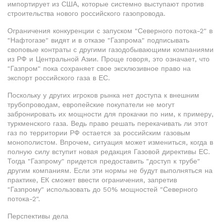
импортирует из США, которые системно выступают против
строительства нового российского газопровода.
Ограничения конкуренции с запуском "Северного потока-2" в
"Нафтогазе" видят и в отказе "Газпрома" подписывать
своповые контраты с другими газодобывающими компаниями
из РФ и Центральной Азии. Проще говоря, это означает, что
"Газпром" пока сохраняет свое эксклюзивное право на
экспорт российского газа в ЕС.
Поскольку у других игроков рынка нет доступа к внешним
трубопроводам, европейские покупатели не могут
забронировать их мощности для прокачки по ним, к примеру,
туркменского газа. Ведь право решать перекачивать ли этот
газ по территории РФ остается за российским газовым
монополистом. Впрочем, ситуация может измениться, когда в
полную силу вступит новая редакция Газовой директивы ЕС.
Тогда "Газпрому" придется предоставить "доступ к трубе"
другим компаниям. Если эти нормы не будут выполняться на
практике, ЕК сможет ввести ограничения, запретив
"Газпрому" использовать до 50% мощностей "Северного
потока-2".
Перспективы дела