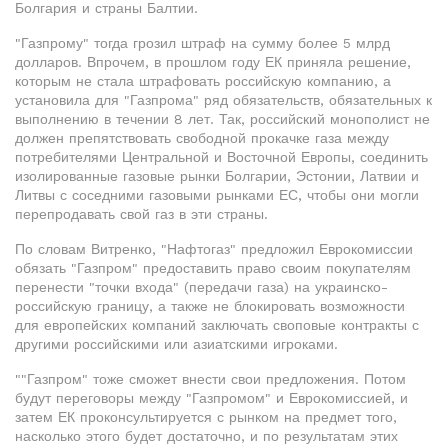
Болгария и страны Балтии.
"Газпрому" тогда грозил штраф на сумму более 5 млрд
долларов. Впрочем, в прошлом году ЕК приняла решение,
которым не стала штрафовать российскую компанию, а
установила для "Газпрома" ряд обязательств, обязательных к
выполнению в течении 8 лет. Так, российский монополист не
должен препятствовать свободной прокачке газа между
потребителями Центральной и Восточной Европы, соединить
изолированные газовые рынки Болгарии, Эстонии, Латвии и
Литвы с соседними газовыми рынками ЕС, чтобы они могли
перепродавать свой газ в эти страны.
По словам Витренко, "Нафтогаз" предложил Еврокомиссии
обязать "Газпром" предоставить право своим покупателям
перенести "точки входа" (передачи газа) на украинско-
российскую границу, а также не блокировать возможности
для европейских компаний заключать своповые контракты с
другими российскими или азиатскими игроками.
""Газпром" тоже сможет внести свои предложения. Потом
будут переговоры между "Газпромом" и Еврокомиссией, и
затем ЕК проконсультируется с рынком на предмет того,
насколько этого будет достаточно, и по результатам этих