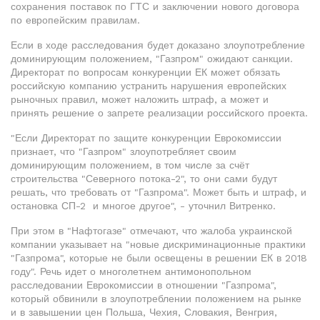
сохранения поставок по ГТС и заключении нового договора
по европейским правилам.
Если в ходе расследования будет доказано злоупотребление
доминирующим положением, "Газпром" ожидают санкции.
Директорат по вопросам конкуренции ЕК может обязать
российскую компанию устранить нарушения европейских
рыночных правил, может наложить штраф, а может и
принять решение о запрете реализации российского проекта.
"Если Директорат по защите конкуренции Еврокомиссии
признает, что "Газпром" злоупотребляет своим
доминирующим положением, в том числе за счёт
строительства "Северного потока-2", то они сами будут
решать, что требовать от "Газпрома". Может быть и штраф, и
остановка СП-2 и многое другое", - уточнил Витренко.
При этом в "Нафтогазе" отмечают, что жалоба украинской
компании указывает на "новые дискриминационные практики
"Газпрома", которые не были освещены в решении ЕК в 2018
году". Речь идет о многолетнем антимонопольном
расследовании Еврокомиссии в отношении "Газпрома",
который обвинили в злоупотреблении положением на рынке
и в завышении цен Польша, Чехия, Словакия, Венгрия,