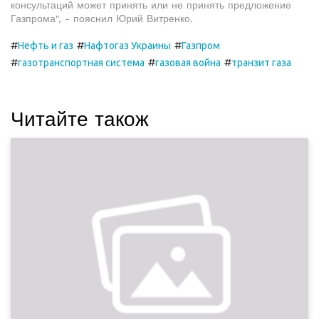
консультаций может принять или не принять предложение
Газпрома", - пояснил Юрий Витренко.
#
#
#
Нефть и газ
Нафтогаз Украины
Газпром
#
#
#
газотранспортная система
газовая война
транзит газа
Читайте також