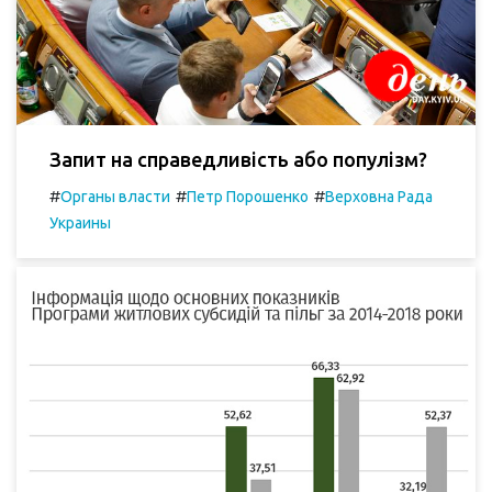
Запит на справедливість або популізм?
#
#
#
Органы власти
Петр Порошенко
Верховна Рада
Украины