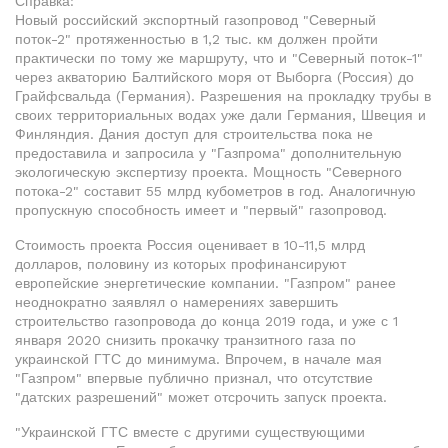
Справка:
Новый российский экспортный газопровод "Северный
поток-2" протяженностью в 1,2 тыс. км должен пройти
практически по тому же маршруту, что и "Северный поток-1"
через акваторию Балтийского моря от Выборга (Россия) до
Грайфсвальда (Германия). Разрешения на прокладку трубы в
своих территориальных водах уже дали Германия, Швеция и
Финляндия. Дания доступ для строительства пока не
предоставила и запросила у "Газпрома" дополнительную
экологическую экспертизу проекта. Мощность "Северного
потока-2" составит 55 млрд кубометров в год. Аналогичную
пропускную способность имеет и "первый" газопровод.
Стоимость проекта Россия оценивает в 10-11,5 млрд
долларов, половину из которых профинансируют
европейские энергетические компании. "Газпром" ранее
неоднократно заявлял о намерениях завершить
строительство газопровода до конца 2019 года, и уже с 1
января 2020 снизить прокачку транзитного газа по
украинской ГТС до минимума. Впрочем, в начале мая
"Газпром" впервые публично признал, что отсутствие
"датских разрешений" может отсрочить запуск проекта.
"Украинской ГТС вместе с другими существующими