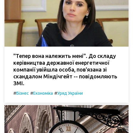
"Тепер вона належить мені". До складу
керівництва державної енергетичної
компанії увійшла особа, пов'язана зі
скандалом Міндічгейт -- повідомляють
ЗМІ.
#
#
#
Бізнес
Економіка
Уряд України