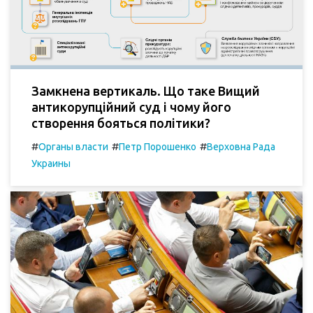
Замкнена вертикаль. Що таке Вищий
антикорупційний суд і чому його
створення бояться політики?
#
#
#
Органы власти
Петр Порошенко
Верховна Рада
Украины