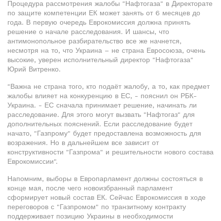
Процедура рассмотрения жалобы "Нафтогаза" в Директорате
по защите компетенции ЕК может занять от 6 месяцев до
года. В первую очередь Еврокомиссия должна принять
решение о начале расследования. И шансы, что
антимонопольное разбирательство все же начнется,
несмотря на то, что Украина – не страна Евросоюза, очень
высокие, уверен исполнительный директор "Нафтогаза"
Юрий Витренко.
"Важна не страна того, кто подаёт жалобу, а то, как предмет
жалобы влияет на конкуренцию в ЕС, - пояснил он РБК-
Украина. - ЕС сначала принимает решение, начинать ли
расследование. Для этого могут вызвать "Нафтогаз" для
дополнительных пояснений. Если расследование будет
начато, "Газпрому" будет предоставлена возможность для
возражения. Но в дальнейшем все зависит от
конструктивности "Газпрома" и решительности нового состава
Еврокомиссии".
Напомним, выборы в Европарламент должны состояться в
конце мая, после чего новоизбранный парламент
сформирует новый состав ЕК. Сейчас Еврокомиссия в ходе
переговоров с "Газпромом" по транзитному контракту
поддерживает позицию Украины в необходимости