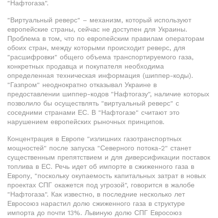
"Нафтогаза".
"Виртуальный реверс" – механизм, который используют
европейские страны, сейчас не доступен для Украины.
Проблема в том, что по европейским правилам операторам
обоих стран, между которыми происходит реверс, для
"расшифровки" общего объема транспортируемого газа,
конкретных продавца и покупателя необходима
определенная техническая информация (шиппер-коды).
"Газпром" неоднократно отказывал Украине в
предоставлении шиппер-кодов "Нафтогазу", наличие которых
позволило бы осуществлять "виртуальный реверс" с
соседними странами ЕС. В "Нафтогазе" считают это
нарушением европейских рыночных принципов.
Концентрация в Европе "излишних газотранспортных
мощностей" после запуска "Северного потока-2" станет
существенным препятствием и для диверсификации поставок
топлива в ЕС. Речь идет об импорте в сжиженного газа в
Европу, "поскольку окупаемость капитальных затрат в новых
проектах СПГ окажется под угрозой", говорится в жалобе
"Нафтогаза". Как известно, в последние несколько лет
Евросоюз нарастил долю сжиженного газа в структуре
импорта до почти 13%. Львиную долю СПГ Евросоюз