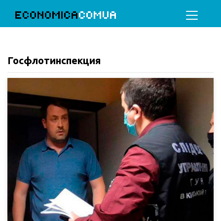
ECONOMICA
COMUA
Госфлотинспекция