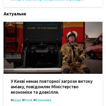
Актуальне
У Києві немає повторної загрози витоку
аміаку, повідомляє Міністерство
економіки та довкілля.
#
#
#
вода
Росія
Економіка