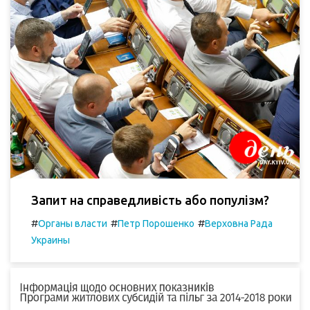
Запит на справедливість або популізм?
#
#
#
Органы власти
Петр Порошенко
Верховна Рада
Украины